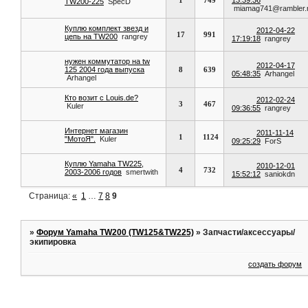
TW200-225
SpecD
miamag741@rambler.
Куплю комплект звезд и
2012-04-22
17
991
цепь на TW200
rangrey
17:19:18
rangrey
нужен коммутатор на tw
2012-04-17
125 2004 года выпуска
8
639
05:48:35
Arhangel
Arhangel
Кто возит с Louis.de?
2012-02-24
3
467
Kuler
09:36:55
rangrey
Интернет магазин
2011-11-14
1
1124
"МотоЯ".
Kuler
09:25:29
ForS
Куплю Yamaha TW225,
2010-12-01
4
732
2003-2006 годов
smertwith
15:52:12
saniokdn
Страница:
«
1
…
7
8
9
»
Форум Yamaha TW200 (TW125&TW225)
»
Запчасти/аксессуары/
экипировка
создать форум