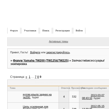
Форум
Участники
Поиск
Регистрация
Войти
Активные темы
Привет, Гость!
Войдите
или
зарегистрируйтесь
.
»
Форум Yamaha TW200 (TW125&TW225)
»
Запчасти/аксессуары/
экипировка
Страница:
«
1
…
7
8
9
Запчасти/аксессуары/экипировка
Тема
Ответов
Просмотров
Последнее сообщение
куплю крыло заднее на
2013-03-07
4
532
тв200.
hyper
08:43:10
hyper
2012-05-15
Цепь усиленная для
1
749
13:39:36