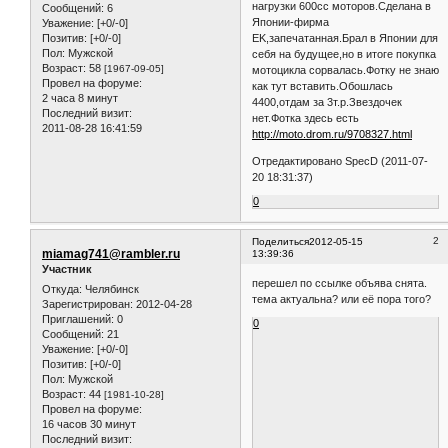
нагрузки 600сс моторов.Сделана в
Сообщений:
6
Японии-фирма
Уважение:
[+0/-0]
EK,запечатанная.Брал в Японии для
Позитив:
[+0/-0]
Пол:
Мужской
себя на будущее,но в итоге покупка
Возраст:
58
[1967-09-05]
мотоцикла сорвалась.Фотку не знаю
Провел на форуме:
как тут вставить.Обошлась
2 часа 8 минут
4400,отдам за 3т.р.Звездочек
Последний визит:
нет.Фотка здесь есть
2011-08-28 16:41:59
http://moto.drom.ru/9708327.html
Отредактировано SpecD (2011-07-
20 18:31:37)
0
2
Поделиться
2012-05-15
miamag741@rambler.ru
13:39:36
Участник
перешел по ссылке объява снята.
Откуда:
Челябинск
тема актуальна? или её пора того?
Зарегистрирован
: 2012-04-28
Приглашений:
0
0
Сообщений:
21
Уважение:
[+0/-0]
Позитив:
[+0/-0]
Пол:
Мужской
Возраст:
44
[1981-10-28]
Провел на форуме:
16 часов 30 минут
Последний визит: