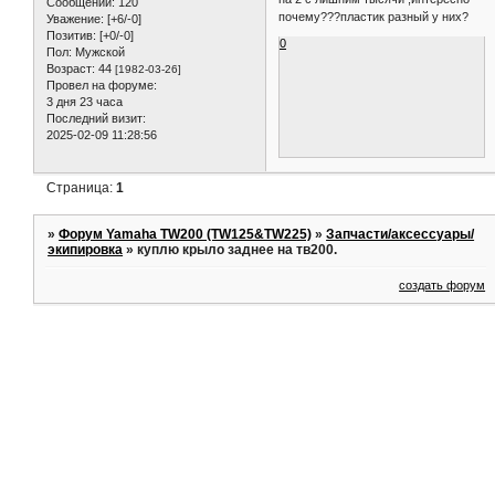
Сообщений:
120
почему???пластик разный у них?
Уважение:
[+6/-0]
Позитив:
[+0/-0]
0
Пол:
Мужской
Возраст:
44
[1982-03-26]
Провел на форуме:
3 дня 23 часа
Последний визит:
2025-02-09 11:28:56
Страница:
1
»
Форум Yamaha TW200 (TW125&TW225)
»
Запчасти/аксессуары/
экипировка
»
куплю крыло заднее на тв200.
создать форум