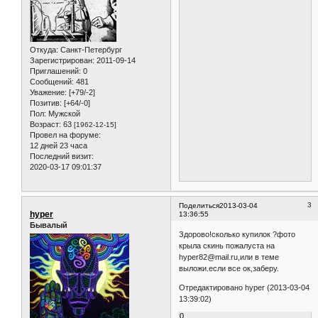
Откуда:
Санкт-Петербург
Зарегистрирован
: 2011-09-14
Приглашений:
0
Сообщений:
481
Уважение:
[+79/-2]
Позитив:
[+64/-0]
Пол:
Мужской
Возраст:
63
[1962-12-15]
Провел на форуме:
12 дней 23 часа
Последний визит:
2020-03-17 09:01:37
3
Поделиться
2013-03-04
hyper
13:36:55
Бывалый
Здорово!сколько купилок ?фото
крыла скинь пожалуста на
hyper82@mail.ru,или в теме
выложи.если все ок,заберу.
Отредактировано hyper (2013-03-04
13:39:02)
0