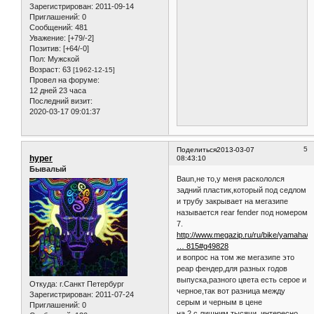
Зарегистрирован
: 2011-09-14
Приглашений:
0
Сообщений:
481
Уважение:
[+79/-2]
Позитив:
[+64/-0]
Пол:
Мужской
Возраст:
63
[1962-12-15]
Провел на форуме:
12 дней 23 часа
Последний визит:
2020-03-17 09:01:37
5
Поделиться
2013-03-07
hyper
08:43:10
Бывалый
Baun,не то,у меня раскололся
задний пластик,который под седлом
и трубу закрывает на мегазипе
называется rear fender под номером
7.
http://www.megazip.ru/ru/bike/yamaha/v
… 815#g49828
и вопрос на том же мегазипе это
реар фендер,для разных годов
выпуска,разного цвета есть серое и
Откуда:
г.Санкт Петербург
черное,так вот разница между
Зарегистрирован
: 2011-07-24
серым и черным в цене
Приглашений:
0
на 2 с лишним тысячи ,интересно