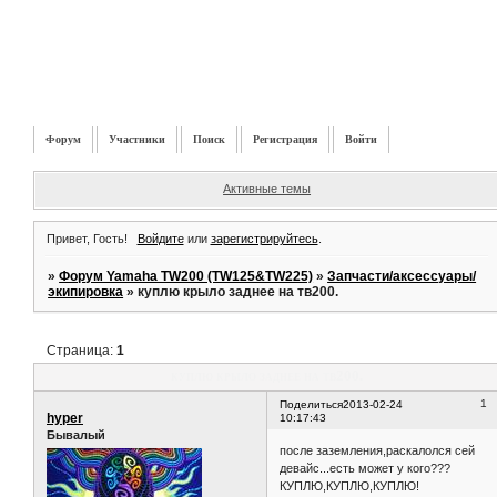
Форум
Участники
Поиск
Регистрация
Войти
Активные темы
Привет, Гость!
Войдите
или
зарегистрируйтесь
.
»
Форум Yamaha TW200 (TW125&TW225)
»
Запчасти/аксессуары/
экипировка
»
куплю крыло заднее на тв200.
Страница:
1
куплю крыло заднее на тв200.
1
Поделиться
2013-02-24
hyper
10:17:43
Бывалый
после заземления,раскалолся сей
девайс...есть может у кого???
КУПЛЮ,КУПЛЮ,КУПЛЮ!