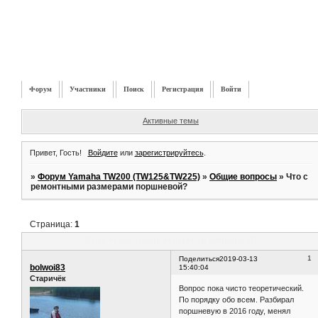
Форум
Участники
Поиск
Регистрация
Войти
Активные темы
Привет, Гость!
Войдите
или
зарегистрируйтесь
.
»
Форум Yamaha TW200 (TW125&TW225)
»
Общие вопросы
»
Что с
ремонтными размерами поршневой?
Страница:
1
Что с ремонтными размерами поршневой?
1
Поделиться
2019-03-13
bolwoi83
15:40:04
Старичёк
Вопрос пока чисто теоретический.
По порядку обо всем. Разбирал
поршневую в 2016 году, менял