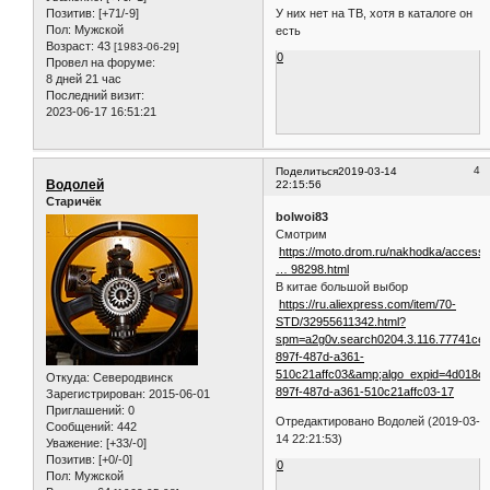
Позитив:
[+71/-9]
У них нет на ТВ, хотя в каталоге он
Пол:
Мужской
есть
Возраст:
43
[1983-06-29]
0
Провел на форуме:
8 дней 21 час
Последний визит:
2023-06-17 16:51:21
4
Поделиться
2019-03-14
Водолей
22:15:56
Старичёк
bolwoi83
Смотрим
https://moto.drom.ru/nakhodka/accesso
… 98298.html
B китае большой выбор
https://ru.aliexpress.com/item/70-
STD/32955611342.html?
spm=a2g0v.search0204.3.116.77741c
897f-487d-a361-
510c21affc03&amp;algo_expid=4d018cb
Откуда:
Северодвинск
897f-487d-a361-510c21affc03-17
Зарегистрирован
: 2015-06-01
Приглашений:
0
Отредактировано Водолей (2019-03-
Сообщений:
442
14 22:21:53)
Уважение:
[+33/-0]
Позитив:
[+0/-0]
0
Пол:
Мужской