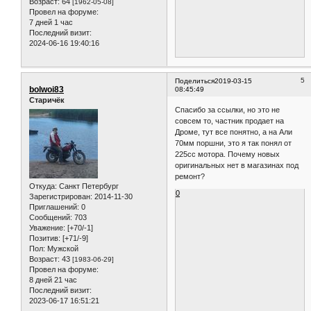
Возраст:
64
[1962-05-08]
Провел на форуме:
7 дней 1 час
Последний визит:
2024-06-16 19:40:16
5
Поделиться
2019-03-15
bolwoi83
08:45:49
Старичёк
Спасибо за ссылки, но это не
совсем то, частник продает на
Дроме, тут все понятно, а на Али
70мм поршни, это я так понял от
225сс мотора. Почему новых
оригинальных нет в магазинах под
ремонт?
Откуда:
Санкт Петербург
0
Зарегистрирован
: 2014-11-30
Приглашений:
0
Сообщений:
703
Уважение:
[+70/-1]
Позитив:
[+71/-9]
Пол:
Мужской
Возраст:
43
[1983-06-29]
Провел на форуме:
8 дней 21 час
Последний визит:
2023-06-17 16:51:21