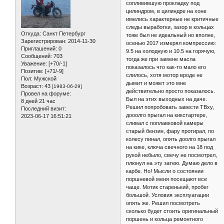
сопливившую прокладку под
цилиндром, в цилиндре на хоне
имелись характерные не критичные
следы выработки, зазор в кольцах
Откуда:
Санкт Петербург
тоже был не идеальный но вполне,
Зарегистрирован
: 2014-11-30
осенью 2017 измерял компрессию:
Приглашений:
0
9.5 на холодную и 10.5 на горячую,
Сообщений:
703
тогда же при замене масла
Уважение:
[+70/-1]
показалось что как-то мало его
Позитив:
[+71/-9]
слилось, хотя мотор вроде не
Пол:
Мужской
дымит и может это мне
Возраст:
43
[1983-06-29]
действительно просто показалось.
Провел на форуме:
Был на этих выходных на даче.
8 дней 21 час
Решил попробовать завести ТВху,
Последний визит:
дооолго прыгал на кикстартере,
2023-06-17 16:51:21
сливал с поплавковой камеры
старый бензин, фару протирал, по
колесу пинал, опять доолго прыгал
на кике, ключа свечного на 18 под
рукой небыло, свечу не посмотрел,
плюнул на эту затею. Думаю дело в
карбе. Но! Мысли о состоянии
поршневой меня посещают все
чаще. Мотик старенький, пробег
большой. Условия эксплуатации
опять же. Решил посмотреть
сколько будет стоить оригинальный
поршень и кольца ремонтного