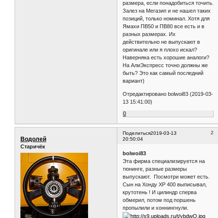
размера, если понадобиться точить.
Залез на Мегазип и не нашел таких
позиций, только номинал. Хотя для
Ямахи ПВ50 и ПВ80 все есть и в
разных размерах. Их
действительно не выпускают в
оригинале или я плохо искал?
Наверняка есть хорошие аналоги?
На АлиЭкспресс точно должны же
быть? Это как самый последний
вариант)
Отредактировано bolwoi83 (2019-03-
13 15:41:00)
0
2
Поделиться
2019-03-13
Водолей
20:50:04
Старичёк
bolwoi83
Эта фирма специализируется на
тюнинге, разные размеры
выпускают. Посмотри может есть.
Сын на Хонду ХР 400 выписывал,
крутотень ! И цилиндр сперва
обмерил, потом под поршень
пропылили и хоннингнули.