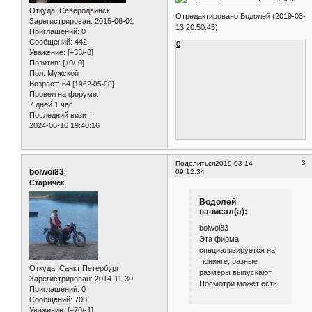
Откуда:
Северодвинск
Отредактировано Водолей (2019-03-
Зарегистрирован
: 2015-06-01
13 20:50:45)
Приглашений:
0
Сообщений:
442
0
Уважение:
[+33/-0]
Позитив:
[+0/-0]
Пол:
Мужской
Возраст:
64
[1962-05-08]
Провел на форуме:
7 дней 1 час
Последний визит:
2024-06-16 19:40:16
3
Поделиться
2019-03-14
bolwoi83
09:12:34
Старичёк
Водолей
написал(а):
bolwoi83
Эта фирма
специализируется на
тюнинге, разные
Откуда:
Санкт Петербург
размеры выпускают.
Зарегистрирован
: 2014-11-30
Посмотри может есть.
Приглашений:
0
Сообщений:
703
Уважение:
[+70/-1]