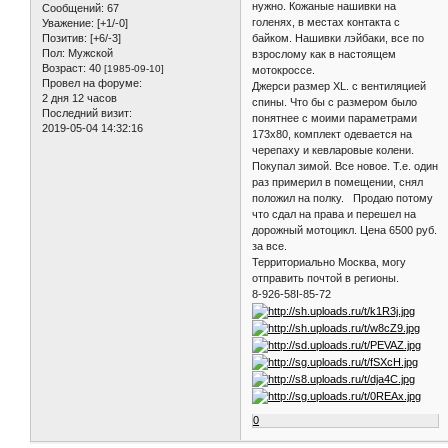
нужно. Кожаные нашивки на
Сообщений:
67
голенях, в местах контакта с
Уважение:
[+1/-0]
байком. Нашивки лэйбаки, все по
Позитив:
[+6/-3]
Пол:
Мужской
взрослому как в настоящем
Возраст:
40
[1985-09-10]
мотокроссе.
Провел на форуме:
Джерси размер XL. с вентиляцией
2 дня 12 часов
спины. Что бы с размером было
Последний визит:
понятнее с моими параметрами
2019-05-04 14:32:16
173х80, комплект одевается на
черепаху и кевларовые колени.
Покупал зимой. Все новое. Т.е. один
раз примерил в помещении, снял
положил на полку. Продаю потому
что сдал на права и перешел на
дорожный мотоцикл. Цена 6500 руб.
за все.
Территориально Москва, могу
отправить почтой в регионы.
8-926-58I-85-72
0