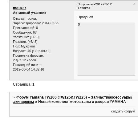
2
Поделиться
2019-03-12
mauzer
17:58:51
Активный участник
Продано!!
Откуда:
троицк
Зарегистрирован
: 2014-03-25
0
Приглашений:
0
Сообщений:
67
Уважение:
[+1/-0]
Позитив:
[+6/-3]
Пол:
Мужской
Возраст:
40
[1985-09-10]
Провел на форуме:
2 дня 12 часов
Последний визит:
2019-05-04 14:32:16
Страница:
1
»
Форум Yamaha TW200 (TW125&TW225)
»
Запчасти/аксессуары/
экипировка
»
Новый комплект мотоштаны и джерси YAMAHA
создать форум