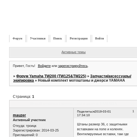
Форум
Участники
Поиск
Регистрация
Войти
Активные темы
Привет, Гость!
Войдите
или
зарегистрируйтесь
.
»
Форум Yamaha TW200 (TW125&TW225)
»
Запчасти/аксессуары/
экипировка
»
Новый комплект мотоштаны и джерси YAMAHA
Страница:
1
Новый комплект мотоштаны и джерси YAMAHA
1
Поделиться
2019-03-01
mauzer
17:34:10
Активный участник
Штаны размер 36, с защитными
Откуда:
троицк
вставками на попе и коленях.
Зарегистрирован
: 2014-03-25
Вентилируемые вставки, там где
Приглашений:
0