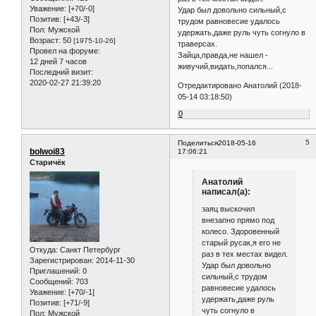
Уважение:
[+70/-0]
Удар был довольно сильный,с
Позитив:
[+43/-3]
трудом равновесие удалось
Пол:
Мужской
удержать,даже руль чуть согнуло в
Возраст:
50
[1975-10-26]
траверсах.
Провел на форуме:
Зайца,правда,не нашел -
12 дней 7 часов
живучий,видать,попался...
Последний визит:
2020-02-27 21:39:20
Отредактировано Анатолий (2018-
05-14 03:18:50)
0
5
Поделиться
2018-05-16
bolwoi83
17:06:21
Старичёк
Анатолий
написал(а):
заяц выскочил
внезапно прямо под
колесо. Здоровенный
старый русак,я его не
Откуда:
Санкт Петербург
раз в тех местах видел.
Зарегистрирован
: 2014-11-30
Удар был довольно
Приглашений:
0
сильный,с трудом
Сообщений:
703
равновесие удалось
Уважение:
[+70/-1]
удержать,даже руль
Позитив:
[+71/-9]
чуть согнуло в
Пол:
Мужской