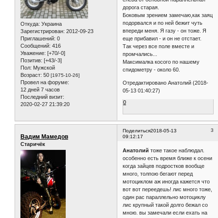
дорога старая.
Боковым зрением замечаю,как заяц
подорвался и по ней бежит чуть
Откуда:
Украина
впереди меня. Я газу - он тоже. Я
Зарегистрирован
: 2012-09-23
Приглашений:
0
еще прибавил - и он не отстает.
Сообщений:
416
Так через все поле вместе и
Уважение:
[+70/-0]
промчались...
Позитив:
[+43/-3]
Максималка косого по нашему
Пол:
Мужской
спидометру - около 60.
Возраст:
50
[1975-10-26]
Провел на форуме:
Отредактировано Анатолий (2018-
12 дней 7 часов
05-13 01:40:27)
Последний визит:
0
2020-02-27 21:39:20
3
Поделиться
2018-05-13
Вадим Мамедов
09:12:17
Старичёк
Анатолий
тоже такое наблюдал.
особенно есть время ближе к осени
когда зайцев подростков вообще
много, толпою бегают перед
мотоциклом аж иногда кажется что
вот вот переедешь! лис много тоже,
один рас параллельно мотоциклу
лис крупный такой долго бежал со
мною. вы замечали если ехать на