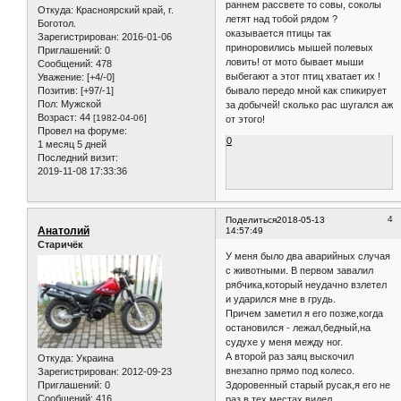
раннем рассвете то совы, соколы
Откуда:
Красноярский край, г.
летят над тобой рядом ?
Боготол.
оказывается птицы так
Зарегистрирован
: 2016-01-06
приноровились мышей полевых
Приглашений:
0
ловить! от мото бывает мыши
Сообщений:
478
выбегают а этот птиц хватает их !
Уважение:
[+4/-0]
Позитив:
[+97/-1]
бывало передо мной как спикирует
Пол:
Мужской
за добычей! сколько рас шугался аж
Возраст:
44
[1982-04-06]
от этого!
Провел на форуме:
0
1 месяц 5 дней
Последний визит:
2019-11-08 17:33:36
4
Поделиться
2018-05-13
Анатолий
14:57:49
Старичёк
У меня было два аварийных случая
с животными. В первом завалил
рябчика,который неудачно взлетел
и ударился мне в грудь.
Причем заметил я его позже,когда
остановился - лежал,бедный,на
судухе у меня между ног.
А второй раз заяц выскочил
Откуда:
Украина
внезапно прямо под колесо.
Зарегистрирован
: 2012-09-23
Приглашений:
0
Здоровенный старый русак,я его не
Сообщений:
416
раз в тех местах видел.