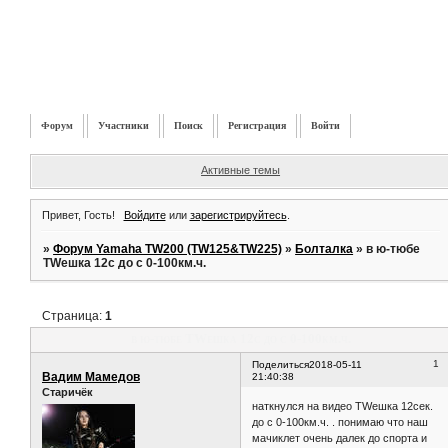
Форум
Участники
Поиск
Регистрация
Войти
Активные темы
Привет, Гость!
Войдите
или
зарегистрируйтесь
.
»
Форум Yamaha TW200 (TW125&TW225)
»
Болталка
»
в ю-тюбе
TWешка 12с до с 0-100км.ч.
Страница:
1
в ю-тюбе TWешка 12с до с 0-100км.ч.
1
Поделиться
2018-05-11
Вадим Мамедов
21:40:38
Старичёк
наткнулся на видео TWешка 12сек.
до с 0-100км.ч. . понимаю что наш
мачиклет очень далек до спорта и