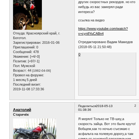
других скоростных рекордов. но кто
нибудь из вас замерял ради
интереса?
ссылка на видео
https://www.youtube.com/watch?
Откуда:
Красноярский край, г.
v=cyn8YuCABn4
Боготол.
Отредактировано Вадим Мамедов
Зарегистрирован
: 2016-01-06
(2018-05-11 21:50:48)
Приглашений:
0
Сообщений:
478
0
Уважение:
[+4/-0]
Позитив:
[+97/-1]
Пол:
Мужской
Возраст:
44
[1982-04-06]
Провел на форуме:
1 месяц 5 дней
Последний визит:
2019-11-08 17:33:36
2
Поделиться
2018-05-13
Анатолий
01:38:36
Старичёк
Я мерял! Только не ТВ-шку,а
скорость зайца. Вот это было круто!
Вобщем,как то ночью съезжаю с
асфальта на полевую дорогу,а там
слева от основной параллельная