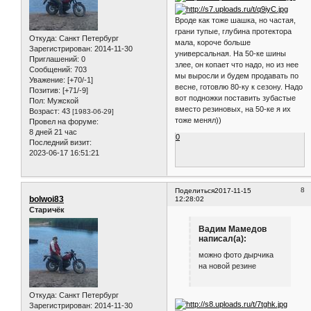
Вроде как тоже шашка, но частая,
грани тупые, глубина протектора
Откуда:
Санкт Петербург
мала, короче больше
Зарегистрирован
: 2014-11-30
универсальная. На 50-ке шины
Приглашений:
0
злее, он копает что надо, но из нее
Сообщений:
703
мы выросли и будем продавать по
Уважение:
[+70/-1]
весне, готовлю 80-ку к сезону. Надо
Позитив:
[+71/-9]
вот подножки поставить зубастые
Пол:
Мужской
вместо резиновых, на 50-ке я их
Возраст:
43
[1983-06-29]
тоже менял))
Провел на форуме:
8 дней 21 час
0
Последний визит:
2023-06-17 16:51:21
8
Поделиться
2017-11-15
bolwoi83
12:28:02
Старичёк
Вадим Мамедов
написал(а):
можно фото дырчика
на новой резине
Откуда:
Санкт Петербург
Зарегистрирован
: 2014-11-30