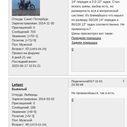
14" передок и 3.0-12" задок. Стал
искать шины, выбор есть, но
размерность вся в метрической
системе. Из ближайшего что нашел
Откуда:
Санкт Петербург
по размеру 60/100 14" передок и
Зарегистрирован
: 2014-11-30
80/100 12" задок соответственно. Не
Приглашений:
0
промахнусь?
Сообщений:
703
Шины присмотрел вот такие:
Уважение:
[+70/-1]
Передняя покрышка
Позитив:
[+71/-9]
Задняя покрышка
Пол:
Мужской
Возраст:
43
[1983-06-29]
0
Провел на форуме:
8 дней 21 час
Последний визит:
2023-06-17 16:51:21
2
Поделиться
2017-11-01
Lehast
23:30:49
Бывалый
Не промахнёшься, так и есть.
Откуда:
Люберцы
Зарегистрирован
: 2014-03-02
0
Приглашений:
0
Сообщений:
189
Уважение:
[+8/-0]
Позитив:
[+5/-3]
Пол:
Мужской
Возраст:
48
[1978-02-28]