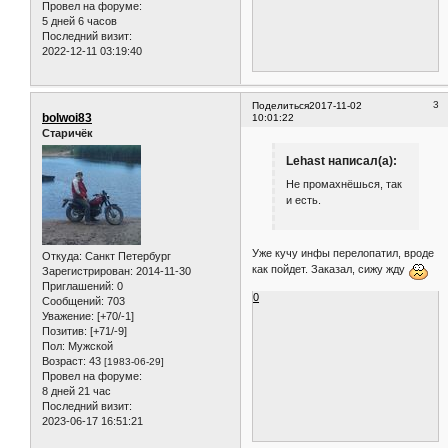
Провел на форуме:
5 дней 6 часов
Последний визит:
2022-12-11 03:19:40
3
Поделиться
2017-11-02
bolwoi83
10:01:22
Старичёк
Lehast написал(а):
Не промахнёшься, так
и есть.
Уже кучу инфы перелопатил, вроде
Откуда:
Санкт Петербург
как пойдет. Заказал, сижу жду
Зарегистрирован
: 2014-11-30
Приглашений:
0
0
Сообщений:
703
Уважение:
[+70/-1]
Позитив:
[+71/-9]
Пол:
Мужской
Возраст:
43
[1983-06-29]
Провел на форуме:
8 дней 21 час
Последний визит:
2023-06-17 16:51:21