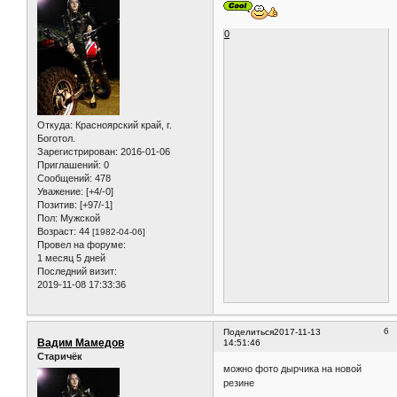
0
Откуда:
Красноярский край, г.
Боготол.
Зарегистрирован
: 2016-01-06
Приглашений:
0
Сообщений:
478
Уважение:
[+4/-0]
Позитив:
[+97/-1]
Пол:
Мужской
Возраст:
44
[1982-04-06]
Провел на форуме:
1 месяц 5 дней
Последний визит:
2019-11-08 17:33:36
6
Поделиться
2017-11-13
Вадим Мамедов
14:51:46
Старичёк
можно фото дырчика на новой
резине