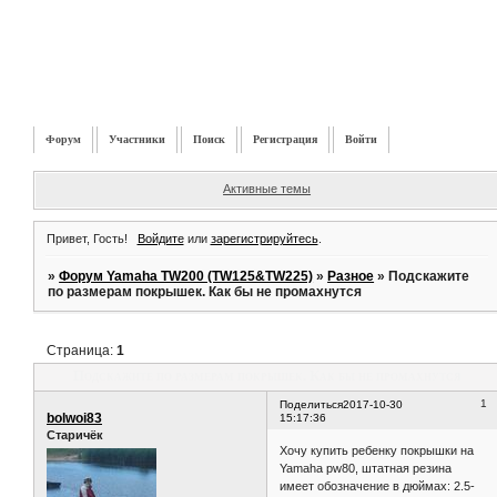
Форум
Участники
Поиск
Регистрация
Войти
Активные темы
Привет, Гость!
Войдите
или
зарегистрируйтесь
.
»
Форум Yamaha TW200 (TW125&TW225)
»
Разное
»
Подскажите
по размерам покрышек. Как бы не промахнутся
Страница:
1
Подскажите по размерам покрышек. Как бы не промахнутся
1
Поделиться
2017-10-30
bolwoi83
15:17:36
Старичёк
Хочу купить ребенку покрышки на
Yamaha pw80, штатная резина
имеет обозначение в дюймах: 2.5-