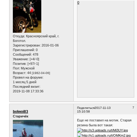
0
Откуда:
Красноярский край, г.
Боготол.
Зарегистрирован
: 2016-01-06
Приглашений:
0
Сообщений:
478
Уважение:
[+4/-0]
Позитив:
[+97/-1]
Пол:
Мужской
Возраст:
44
[1982-04-06]
Провел на форуме:
1 месяц 5 дней
Последний визит:
2019-11-08 17:33:36
7
Поделиться
2017-11-13
bolwoi83
15:10:58
Старичёк
Еще не поставил на мотик. Старая
резина была вот такая: