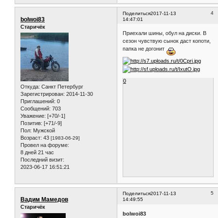
4
Поделиться
2017-11-13
bolwoi83
14:47:01
Старичёк
Приехали шины, обул на диски. В
сезон чувствую сынок даст копоти,
папка не догонит
0
Откуда:
Санкт Петербург
Зарегистрирован
: 2014-11-30
Приглашений:
0
Сообщений:
703
Уважение:
[+70/-1]
Позитив:
[+71/-9]
Пол:
Мужской
Возраст:
43
[1983-06-29]
Провел на форуме:
8 дней 21 час
Последний визит:
2023-06-17 16:51:21
5
Поделиться
2017-11-13
Вадим Мамедов
14:49:55
Старичёк
bolwoi83