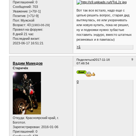
Приглашений:
0
Сообщений:
703
Вот так все встало, надо еще с
Уважение:
[+70/-1]
цепью решить вопрос, старая дид
Позитив:
[+71/-9]
вытянулась, ее или укорачивать
Пол:
Мужской
или новую купить, пока не решил,
Возраст:
43
[1983-06-29]
Провел на форуме:
ну и подножки нужно зубастые
8 дней 21 час
поставить эндуро, вместо штатных
Последний визит:
резиновых и в пампасы)
2023-06-17 16:51:21
+1
9
Поделиться
2017-11-16
Вадим Мамедов
07:46:54
Старичёк
0
Откуда:
Красноярский край, г.
Боготол.
Зарегистрирован
: 2016-01-06
Приглашений:
0
Сообщений:
478