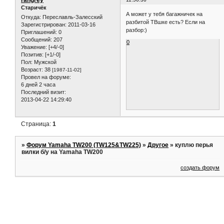
Старичёк
А может у тебя багажничек на
Откуда:
Переславль-Залесский
разбитой ТВшке есть? Если на
Зарегистрирован
: 2011-03-16
разбор:)
Приглашений:
0
Сообщений:
207
0
Уважение:
[+4/-0]
Позитив:
[+1/-0]
Пол:
Мужской
Возраст:
38
[1987-11-02]
Провел на форуме:
6 дней 2 часа
Последний визит:
2013-04-22 14:29:40
Страница:
1
»
Форум Yamaha TW200 (TW125&TW225)
»
Другое
»
куплю перья
вилки б/у на Yamaha TW200
создать форум