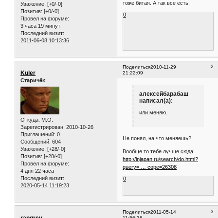
тоже битая. А так все есть.
Уважение:
[+0/-0]
Позитив:
[+0/-0]
0
Провел на форуме:
3 часа 19 минут
Последний визит:
2011-06-08 10:13:36
2
Поделиться
2010-11-29
Kuler
21:22:09
Старичёк
алексейбарабаш
написал(а):
или меняю.
Откуда:
M.O.
Зарегистрирован
: 2010-10-26
Приглашений:
0
Не понял, на что меняешь?
Сообщений:
604
Уважение:
[+28/-0]
Вообще то тебе лучше сюда:
Позитив:
[+28/-0]
http://injapan.ru/search/do.html?
Провел на форуме:
query= … cope=26308
4 дня 22 часа
Последний визит:
0
2020-05-14 11:19:23
3
Поделиться
2011-05-14
rangrey
11:56:36