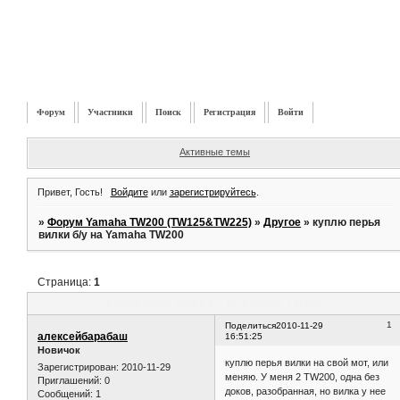
Форум
Участники
Поиск
Регистрация
Войти
Активные темы
Привет, Гость!
Войдите
или
зарегистрируйтесь
.
»
Форум Yamaha TW200 (TW125&TW225)
»
Другое
»
куплю перья
вилки б/у на Yamaha TW200
Страница:
1
куплю перья вилки б/у на Yamaha TW200
1
Поделиться
2010-11-29
алексейбарабаш
16:51:25
Новичок
куплю перья вилки на свой мот, или
Зарегистрирован
: 2010-11-29
меняю. У меня 2 TW200, одна без
Приглашений:
0
доков, разобранная, но вилка у нее
Сообщений:
1