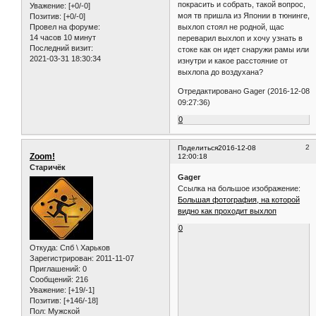
покрасить и собрать, такой вопрос,
Уважение:
[+0/-0]
моя тв пришла из Японии в тюнинге,
Позитив:
[+0/-0]
выхлоп стоял не родной, щас
Провел на форуме:
14 часов 10 минут
переварил выхлоп и хочу узнать в
Последний визит:
стоке как он идет снаружи рамы или
2021-03-31 18:30:34
изнутри и какое расстояние от
выхлопа до воздухана?
Отредактировано Gager (2016-12-08
09:27:36)
0
2
Поделиться
2016-12-08
Zoom!
12:00:18
Старичёк
Gager
Ссылка на большое изображение:
Большая фотография, на которой
видно как проходит выхлоп
0
Откуда:
Спб \ Харьков
Зарегистрирован
: 2011-11-07
Приглашений:
0
Сообщений:
216
Уважение:
[+19/-1]
Позитив:
[+146/-18]
Пол:
Мужской