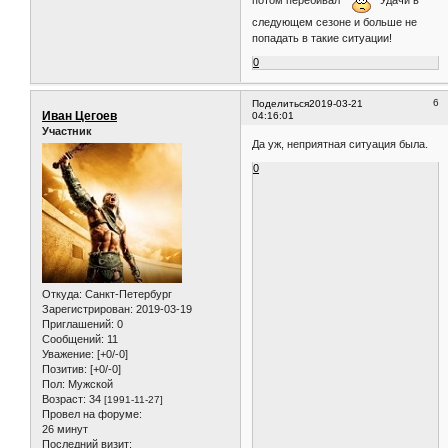
следующем сезоне и больше не
попадать в такие ситуации!
0
6
Поделиться
2019-03-21
Иван Цегоев
04:16:01
Участник
Да уж, неприятная ситуация была.
0
Откуда:
Санкт-Петербург
Зарегистрирован
: 2019-03-19
Приглашений:
0
Сообщений:
11
Уважение:
[+0/-0]
Позитив:
[+0/-0]
Пол:
Мужской
Возраст:
34
[1991-11-27]
Провел на форуме:
26 минут
Последний визит: