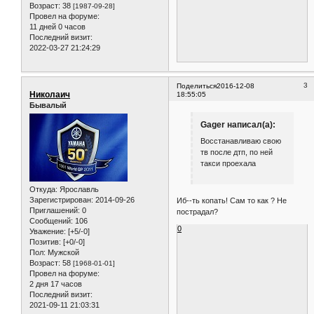
Возраст:
38
[1987-09-28]
Провел на форуме:
11 дней 0 часов
Последний визит:
2022-03-27 21:24:29
3
Поделиться
2016-12-08
Николаич
18:55:05
Бывалый
Gager написал(а):
Восстанавливаю свою
тв после дтп, по ней
такси проехала
Откуда:
Ярославль
Зарегистрирован
: 2014-09-26
Иб--ть копать! Сам то как ? Не
Приглашений:
0
пострадал?
Сообщений:
106
0
Уважение:
[+5/-0]
Позитив:
[+0/-0]
Пол:
Мужской
Возраст:
58
[1968-01-01]
Провел на форуме:
2 дня 17 часов
Последний визит:
2021-09-11 21:03:31