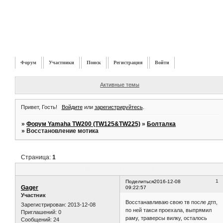
Форум
Участники
Поиск
Регистрация
Войти
Активные темы
Привет, Гость!
Войдите
или
зарегистрируйтесь
.
»
Форум Yamaha TW200 (TW125&TW225)
»
Болталка
»
Восстановление мотика
Страница:
1
Восстановление мотика
1
Поделиться
2016-12-08
Gager
09:22:57
Участник
Восстанавливаю свою тв после дтп,
Зарегистрирован
: 2013-12-08
по ней такси проехала, выпрямил
Приглашений:
0
раму, траверсы вилку, осталось
Сообщений:
24