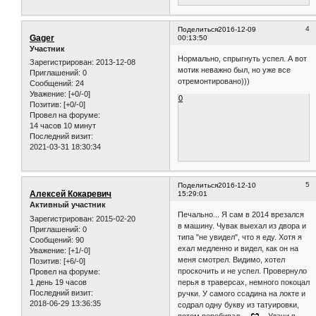
4
Поделиться
2016-12-09
Gager
00:13:50
Участник
Нормально, спрыгнуть успел. А вот
Зарегистрирован
: 2013-12-08
мотик неважно был, но уже все
Приглашений:
0
отремонтировано)))
Сообщений:
24
Уважение:
[+0/-0]
0
Позитив:
[+0/-0]
Провел на форуме:
14 часов 10 минут
Последний визит:
2021-03-31 18:30:34
5
Поделиться
2016-12-10
Алексей Кокаревич
15:29:01
Активный участник
Печально... Я сам в 2014 врезался
Зарегистрирован
: 2015-02-20
в машину. Чувак выехал из двора и
Приглашений:
0
типа "не увидел", что я еду. Хотя я
Сообщений:
90
ехал медленно и видел, как он на
Уважение:
[+1/-0]
меня смотрел. Видимо, хотел
Позитив:
[+6/-0]
проскочить и не успел. Провернуло
Провел на форуме:
1 день 19 часов
перья в траверсах, немного покоцал
Последний визит:
ручки. У самого ссадина на локте и
2018-06-29 13:36:35
содрал одну букву из татуировки,
потом перебивал
Удачи в