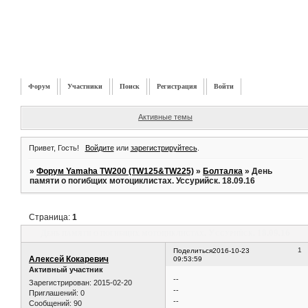
Форум
Участники
Поиск
Регистрация
Войти
Активные темы
Привет, Гость!
Войдите
или
зарегистрируйтесь
.
»
Форум Yamaha TW200 (TW125&TW225)
»
Болталка
»
День
памяти о погибщих мотоциклистах. Уссурийск. 18.09.16
Страница:
1
День памяти о погибщих мотоциклистах. Уссурийск. 18.09.16
1
Поделиться
2016-10-23
Алексей Кокаревич
09:53:59
Активный участник
--
Зарегистрирован
: 2015-02-20
--
Приглашений:
0
--
Сообщений:
90