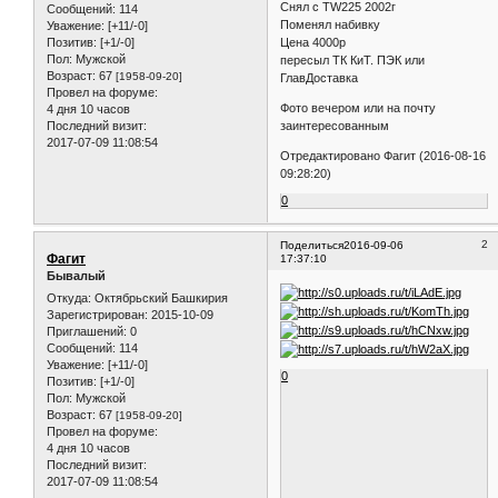
Снял с TW225 2002г
Сообщений:
114
Поменял набивку
Уважение:
[+11/-0]
Цена 4000р
Позитив:
[+1/-0]
Пол:
Мужской
пересыл ТК КиТ. ПЭК или
Возраст:
67
[1958-09-20]
ГлавДоставка
Провел на форуме:
Фото вечером или на почту
4 дня 10 часов
заинтересованным
Последний визит:
2017-07-09 11:08:54
Отредактировано Фагит (2016-08-16
09:28:20)
0
2
Поделиться
2016-09-06
Фагит
17:37:10
Бывалый
Откуда:
Октябрьский Башкирия
Зарегистрирован
: 2015-10-09
Приглашений:
0
Сообщений:
114
Уважение:
[+11/-0]
0
Позитив:
[+1/-0]
Пол:
Мужской
Возраст:
67
[1958-09-20]
Провел на форуме:
4 дня 10 часов
Последний визит:
2017-07-09 11:08:54