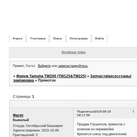
Форум
Участники
Поиск
Регистрация
Войти
Активные темы
Привет, Гость!
Войдите
или
зарегистрируйтесь
.
»
Форум Yamaha TW200 (TW125&TW225)
»
Запчасти/аксессуары/
экипировка
»
Прямоток
Страница:
1
Прямоток
1
Поделиться
2016-08-16
Фагит
09:17:58
Бывалый
Продам Глушитель прямоток с
Откуда:
Октябрьский Башкирия
коленом из нержавейки
Зарегистрирован
: 2015-10-09
Крепится снизу под двигателем
Приглашений:
0