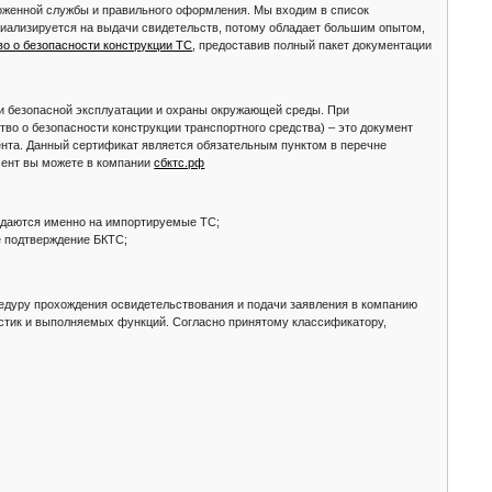
оженной службы и правильного оформления. Мы входим в список
иализируется на выдачи свидетельств, потому обладает большим опытом,
во о безопасности конструкции ТС
, предоставив полный пакет документации
и безопасной эксплуатации и охраны окружающей среды. При
во о безопасности конструкции транспортного средства) – это документ
ента. Данный сертификат является обязательным пунктом в перечне
мент вы можете в компании
сбктс.рф
ыдаются именно на импортируемые ТС;
е подтверждение БКТС;
цедуру прохождения освидетельствования и подачи заявления в компанию
ристик и выполняемых функций. Согласно принятому классификатору,