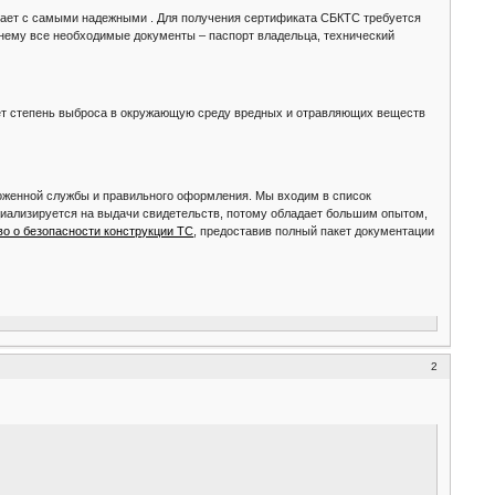
чает с самыми надежными . Для получения сертификата СБКТС требуется
к нему все необходимые документы – паспорт владельца, технический
ает степень выброса в окружающую среду вредных и отравляющих веществ
оженной службы и правильного оформления. Мы входим в список
иализируется на выдачи свидетельств, потому обладает большим опытом,
во о безопасности конструкции ТС
, предоставив полный пакет документации
2