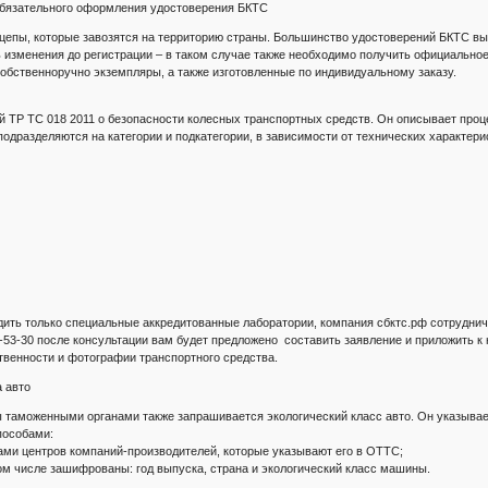
обязательного оформления удостоверения БКТС
цепы, которые завозятся на территорию страны. Большинство удостоверений БКТС в
ь изменения до регистрации – в таком случае также необходимо получить официально
собственноручно экземпляры, а также изготовленные по индивидуальному заказу.
й ТР ТС 018 2011 о безопасности колесных транспортных средств. Он описывает про
подразделяются на категории и подкатегории, в зависимости от технических характе
:
дить только специальные аккредитованные лаборатории, компания сбктс.рф сотрудни
0-53-30 после консультации вам будет предложено составить заявление и приложить 
твенности и фотографии транспортного средства.
а авто
ы таможенными органами также запрашивается экологический класс авто. Он указыв
пособами:
ми центров компаний-производителей, которые указывают его в ОТТС;
 том числе зашифрованы: год выпуска, страна и экологический класс машины.