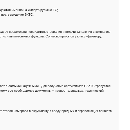
ыдаются именно на импортируемые ТС;
е подтверждение БКТС;
цедуру прохождения освидетельствования и подачи заявления в компанию
ристик и выполняемых функций. Согласно принятому классификатору,
чает с самыми надежными . Для получения сертификата СБКТС требуется
к нему все необходимые документы – паспорт владельца, технический
ает степень выброса в окружающую среду вредных и отравляющих веществ