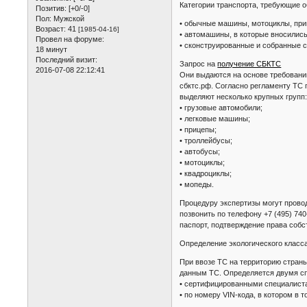
Категории транспорта, требующие 
Позитив:
[+0/-0]
Пол:
Мужской
• обычные машины, мотоциклы, при
Возраст:
41
[1985-04-16]
• автомашины, в которые вносилис
Провел на форуме:
• сконструированные и собранные 
18 минут
Последний визит:
Запрос на
получение СБКТС
2016-07-08 22:12:41
Они выдаются на основе требовани
сбктс.рф. Согласно регламенту ТС 
выделяют несколько крупных групп
• грузовые автомобили;
• легковые машины;
• прицепы;
• троллейбусы;
• автобусы;
• мотоциклы;
• квадроциклы;
• мопеды.
Процедуру экспертизы могут прово
позвонить по телефону +7 (495) 74
паспорт, подтверждение права собс
Определение экологического класс
При ввозе ТС на территорию стран
данным ТС. Определяется двумя с
• сертифицированными специалиста
• по номеру VIN-кода, в котором в