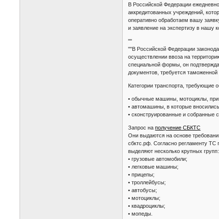
В Российской Федерации ежедневно
аккредитованных учреждений, кото
оперативно обработаем вашу заявк
и заявление на экспертизу в нашу 
""
""В Российской Федерации законод
осуществлении ввоза на территорию
специальной формы, он подтверждае
документов, требуется таможенной
Категории транспорта, требующие 
• обычные машины, мотоциклы, при
• автомашины, в которые вносилис
• сконструированные и собранные 
Запрос на
получение СБКТС
Они выдаются на основе требовани
сбктс.рф. Согласно регламенту ТС 
выделяют несколько крупных групп
• грузовые автомобили;
• легковые машины;
• прицепы;
• троллейбусы;
• автобусы;
• мотоциклы;
• квадроциклы;
• мопеды.