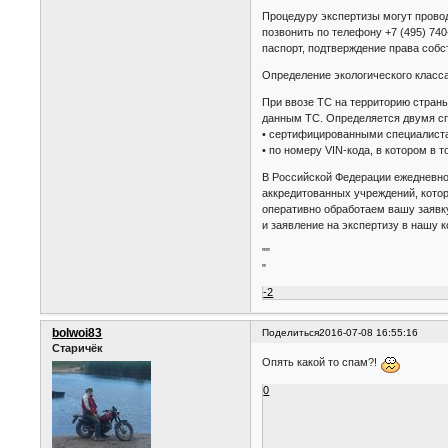
Процедуру экспертизы могут прово
позвонить по телефону +7 (495) 74
паспорт, подтверждение права собс
Определение экологического класс
При ввозе ТС на территорию стран
данным ТС. Определяется двумя с
• сертифицированными специалиста
• по номеру VIN-кода, в котором в
В Российской Федерации ежедневно
аккредитованных учреждений, кото
оперативно обработаем вашу заявк
и заявление на экспертизу в нашу 
""
"
-2
bolwoi83
Поделиться
2016-07-08 16:55:16
Старичёк
Опять какой то спам?!
0