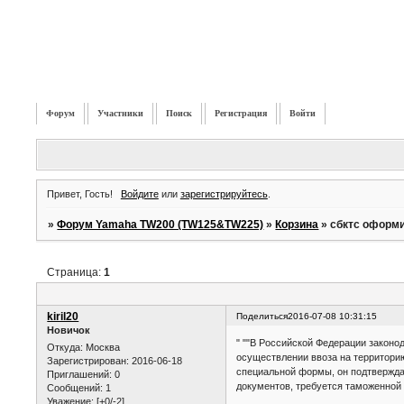
Форум
Участники
Поиск
Регистрация
Войти
Привет, Гость!
Войдите
или
зарегистрируйтесь
.
»
Форум Yamaha TW200 (TW125&TW225)
»
Корзина
»
сбктс оформ
Страница:
1
kiril20
Поделиться
2016-07-08 10:31:15
Новичок
" ""В Российской Федерации закон
Откуда:
Москва
осуществлении ввоза на территорию
Зарегистрирован
: 2016-06-18
специальной формы, он подтверждае
Приглашений:
0
документов, требуется таможенной
Сообщений:
1
Уважение:
[+0/-2]