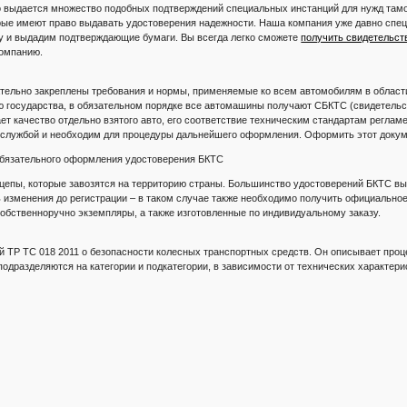
 выдается множество подобных подтверждений специальных инстанций для нужд там
рые имеют право выдавать удостоверения надежности. Наша компания уже давно спец
у и выдадим подтверждающие бумаги. Вы всегда легко сможете
получить свидетельст
компанию.
ательно закреплены требования и нормы, применяемые ко всем автомобилям в област
 государства, в обязательном порядке все автомашины получают СБКТС (свидетельст
т качество отдельно взятого авто, его соответствие техническим стандартам реглам
 службой и необходим для процедуры дальнейшего оформления. Оформить этот доку
обязательного оформления удостоверения БКТС
цепы, которые завозятся на территорию страны. Большинство удостоверений БКТС в
ь изменения до регистрации – в таком случае также необходимо получить официально
собственноручно экземпляры, а также изготовленные по индивидуальному заказу.
й ТР ТС 018 2011 о безопасности колесных транспортных средств. Он описывает про
подразделяются на категории и подкатегории, в зависимости от технических характе
: