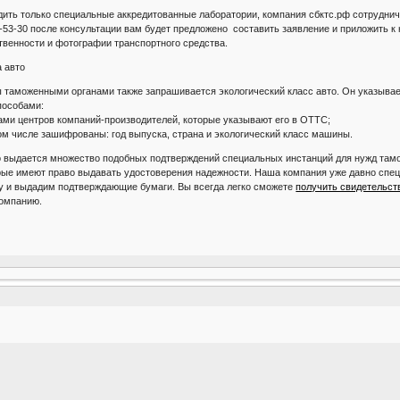
дить только специальные аккредитованные лаборатории, компания сбктс.рф сотрудни
0-53-30 после консультации вам будет предложено составить заявление и приложить 
твенности и фотографии транспортного средства.
а авто
ы таможенными органами также запрашивается экологический класс авто. Он указыв
пособами:
ми центров компаний-производителей, которые указывают его в ОТТС;
 том числе зашифрованы: год выпуска, страна и экологический класс машины.
 выдается множество подобных подтверждений специальных инстанций для нужд там
рые имеют право выдавать удостоверения надежности. Наша компания уже давно спец
у и выдадим подтверждающие бумаги. Вы всегда легко сможете
получить свидетельст
компанию.