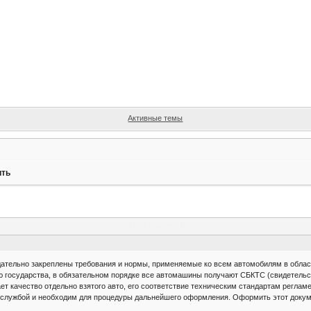
Активные темы
ить
сбктс оформить
одательно закреплены требования и нормы, применяемые ко всем автомобилям в обла
 государства, в обязательном порядке все автомашины получают СБКТС (свидетельст
т качество отдельно взятого авто, его соответствие техническим стандартам реглам
 службой и необходим для процедуры дальнейшего оформления. Оформить этот доку