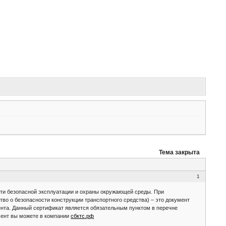
Тема закрыта
1
сти безопасной эксплуатации и охраны окружающей среды. При
во о безопасности конструкции транспортного средства) – это документ
ента. Данный сертификат является обязательным пунктом в перечне
мент вы можете в компании
сбктс.рф