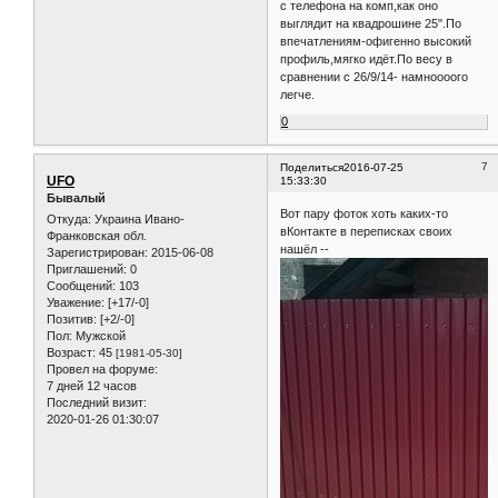
с телефона на комп,как оно
выглядит на квадрошине 25".По
впечатлениям-офигенно высокий
профиль,мягко идёт.По весу в
сравнении с 26/9/14- намноооого
легче.
0
7
Поделиться
2016-07-25
UFO
15:33:30
Бывалый
Вот пару фоток хоть каких-то
Откуда:
Украина Ивано-
вКонтакте в переписках своих
Франковская обл.
нашёл --
Зарегистрирован
: 2015-06-08
Приглашений:
0
Сообщений:
103
Уважение:
[+17/-0]
Позитив:
[+2/-0]
Пол:
Мужской
Возраст:
45
[1981-05-30]
Провел на форуме:
7 дней 12 часов
Последний визит:
2020-01-26 01:30:07