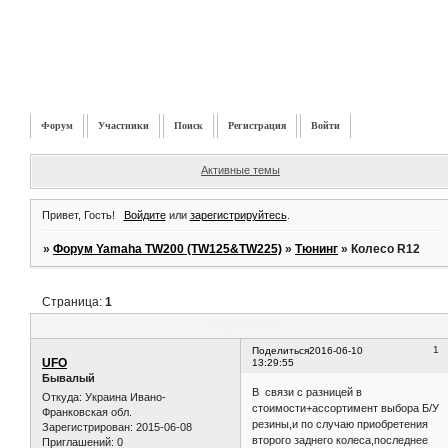
Форум
Участники
Поиск
Регистрация
Войти
Активные темы
Привет, Гость!
Войдите
или
зарегистрируйтесь
.
»
Форум Yamaha TW200 (TW125&TW225)
»
Тюнинг
»
Колесо R12
Страница:
1
Колесо R12
1
Поделиться
2016-06-10
UFO
13:29:55
Бывалый
В связи с разницей в
Откуда:
Украина Ивано-
стоимости+ассортимент выбора Б/У
Франковская обл.
резины,и по случаю приобретения
Зарегистрирован
: 2015-06-08
второго заднего колеса,последнее
Приглашений:
0