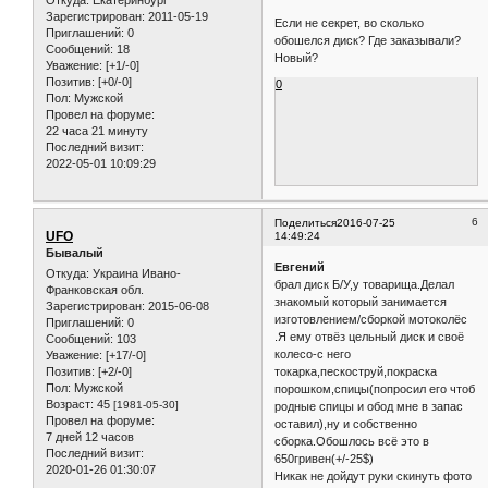
Зарегистрирован
: 2011-05-19
Если не секрет, во сколько
Приглашений:
0
обошелся диск? Где заказывали?
Сообщений:
18
Новый?
Уважение:
[+1/-0]
Позитив:
[+0/-0]
0
Пол:
Мужской
Провел на форуме:
22 часа 21 минуту
Последний визит:
2022-05-01 10:09:29
6
Поделиться
2016-07-25
UFO
14:49:24
Бывалый
Евгений
Откуда:
Украина Ивано-
брал диск Б/У,у товарища.Делал
Франковская обл.
знакомый который занимается
Зарегистрирован
: 2015-06-08
изготовлением/сборкой мотоколёс
Приглашений:
0
.Я ему отвёз цельный диск и своё
Сообщений:
103
колесо-с него
Уважение:
[+17/-0]
Позитив:
[+2/-0]
токарка,пескоструй,покраска
Пол:
Мужской
порошком,спицы(попросил его чтоб
Возраст:
45
[1981-05-30]
родные спицы и обод мне в запас
Провел на форуме:
оставил),ну и собственно
7 дней 12 часов
сборка.Обошлось всё это в
Последний визит:
650гривен(+/-25$)
2020-01-26 01:30:07
Никак не дойдут руки скинуть фото