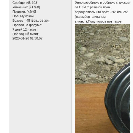
было разобрано и собрано с диском
Сообщений:
103
от ОКИ.С резиной пока
Уважение:
[+17/-0]
Позитив:
[+2/-0]
определяюсь что брать 26" или 25"
Пол:
Мужской
(на выбор финансы
Возраст:
45
[1981-05-30]
влияют).Получилось вот такое:
Провел на форуме:
7 дней 12 часов
Последний визит:
2020-01-26 01:30:07