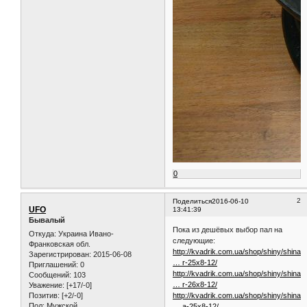
0
2
Поделиться
2016-06-10
UFO
13:41:39
Бывалый
Пока из дешёвых выбор пал на
Откуда:
Украина Ивано-
следующие:
Франковская обл.
http://kvadrik.com.ua/shop/shiny/shina-
Зарегистрирован
: 2015-06-08
… r-25x8-12/
Приглашений:
0
http://kvadrik.com.ua/shop/shiny/shina-
Сообщений:
103
… r-26x8-12/
Уважение:
[+17/-0]
Позитив:
[+2/-0]
http://kvadrik.com.ua/shop/shiny/shina-
Пол:
Мужской
… a-25x8-12/