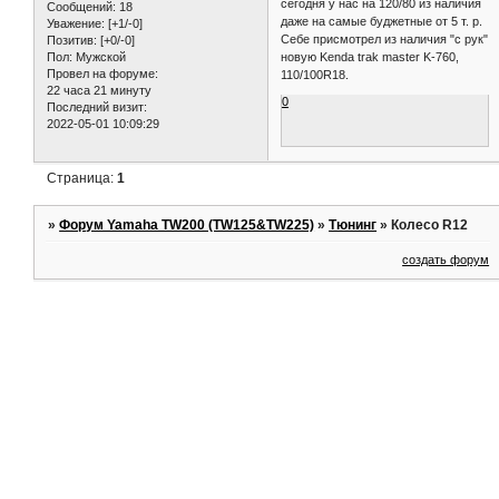
сегодня у нас на 120/80 из наличия
Сообщений:
18
даже на самые буджетные от 5 т. р.
Уважение:
[+1/-0]
Себе присмотрел из наличия "с рук"
Позитив:
[+0/-0]
Пол:
Мужской
новую Kenda trak master K-760,
Провел на форуме:
110/100R18.
22 часа 21 минуту
0
Последний визит:
2022-05-01 10:09:29
Страница:
1
»
Форум Yamaha TW200 (TW125&TW225)
»
Тюнинг
»
Колесо R12
создать форум