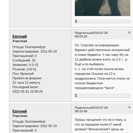
0
8
Поделиться
2016-07-28
Евгений
08:05:20
Участник
Ок. Спасибо за информацию.
Откуда:
Екатеринбург
Вариант действительно интересный
Зарегистрирован
: 2011-05-19
в плане бюджета. У нас пару б/у на
Приглашений:
0
12 дюймов можно взять за 2,5 т. .р.
Сообщений:
18
Ещё и по выбирать.
Уважение:
[+1/-0]
п. с. на этой почве пошла волна
Позитив:
[+0/-0]
Пол:
Мужской
переделок Окушек на 12-е
Провел на форуме:
квадроколеса. Получается очень не
22 часа 21 минуту
плохое бюджетное
Последний визит:
переднеприводное "багги".
2022-05-01 10:09:29
0
9
Поделиться
2016-07-28
Евгений
08:10:56
Участник
Прошу прощения что не в тему, а
Откуда:
Екатеринбург
что за переднее колесо? какой
Зарегистрирован
: 2011-05-19
размер? Впечатления? Цены на
Приглашений:
0