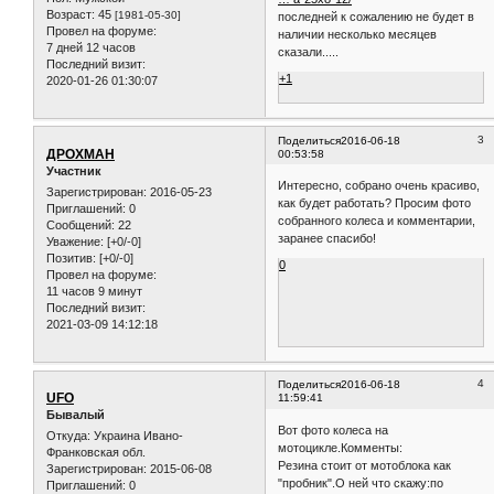
Возраст:
45
[1981-05-30]
последней к сожалению не будет в
Провел на форуме:
наличии несколько месяцев
7 дней 12 часов
сказали.....
Последний визит:
+1
2020-01-26 01:30:07
3
Поделиться
2016-06-18
ДРОХМАН
00:53:58
Участник
Интересно, собрано очень красиво,
Зарегистрирован
: 2016-05-23
как будет работать? Просим фото
Приглашений:
0
собранного колеса и комментарии,
Сообщений:
22
заранее спасибо!
Уважение:
[+0/-0]
Позитив:
[+0/-0]
0
Провел на форуме:
11 часов 9 минут
Последний визит:
2021-03-09 14:12:18
4
Поделиться
2016-06-18
UFO
11:59:41
Бывалый
Вот фото колеса на
Откуда:
Украина Ивано-
мотоцикле.Комменты:
Франковская обл.
Резина стоит от мотоблока как
Зарегистрирован
: 2015-06-08
"пробник".О ней что скажу:по
Приглашений:
0