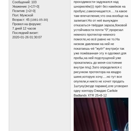
проходимости-задумался над
Сообщений:
103
шноркелём))) прёт без намёков на
Уважение:
[+17/-0]
Позитив:
[+2/-0]
пробукс,самоочищается.....та какое
Пол:
Мужской
там-впечатление,что она вообще на
Возраст:
45
[1981-05-30]
залипает.Но от неё вынужден
Провел на форуме:
отказаться-твёрдая зараза,боковой
7 дней 12 часов
устойчивости почти "0",прорезал
Последний визит:
немного протектор-немного
2020-01-26 01:30:07
помогло,но всё равно не то.На
низком давлении на ней не
покатаешь-её "жуёт" внутри(и так
уже пожёванная-эту я одолжил для
пробы,на ней подспущеной уже
прокатились до меня-состояние
внутри ппц).Зато определился с
рисунком протектора на квадро
шине,которую хочу.....но тут все
опупели,и никто не хочет продать
1штуку(везде парами),еле уговорил
одну контору.Ожидаю Carlisle
Badlands XTR 25×8-12