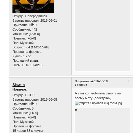
Откуда:
Северодвинск
Зарегистрирован
: 2015-06-01
Приглашений:
0
Сообщений:
442
Уважение:
[+33/-0]
Позитив:
[+0/-0]
Пол:
Мужской
Возраст:
64
[1962-05-08]
Провел на форуме:
7 дней 1 час
Последний визит:
2024-06-16 19:40:16
3
Поделиться
2016-06-18
Slawen
17:58:35
Новичок
А этот кот любитель лазить по
Откуда:
СССР
всему моту (соседский)
Зарегистрирован
: 2015-05-08
Приглашений:
0
Сообщений:
5
0
Уважение:
[+1/-0]
Позитив:
[+0/-0]
Пол:
Мужской
Провел на форуме:
15 часов 53 минуты