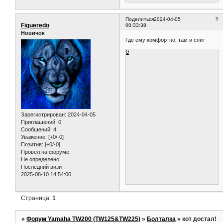
5
Поделиться
2024-04-05
Figueredo
00:33:38
Новичок
Где ему комфортно, там и спит
0
Зарегистрирован
: 2024-04-05
Приглашений:
0
Сообщений:
4
Уважение:
[+0/-0]
Позитив:
[+0/-0]
Провел на форуме:
Не определено
Последний визит:
2025-08-10 14:54:00
Страница:
1
»
Форум Yamaha TW200 (TW125&TW225)
»
Болталка
»
кот достал!