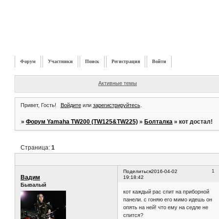
Форум
Участники
Поиск
Регистрация
Войти
Активные темы
Привет, Гость!
Войдите
или
зарегистрируйтесь
.
»
Форум Yamaha TW200 (TW125&TW225)
»
Болталка
»
кот достал!
Страница:
1
кот достал!
1
Поделиться
2016-04-02
Вадим
19:18:42
Бывалый
кот каждый рас спит на приборной
панели. с гоняю его мимо идешь он
опять на ней! что ему на седле не
спится?