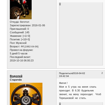
0
Откуда:
боготол
Зарегистрирован
: 2016-01-06
Приглашений:
0
Сообщений:
145
Уважение:
[+1/-0]
Позитив:
[+10/-0]
Пол:
Мужской
Возраст:
44
[1982-04-06]
Провел на форуме:
5 дней 5 часов
Последний визит:
2019-10-16 06:00:23
2
Поделиться
2016-04-02
Водолей
19:42:34
Старичёк
Фигня !
Моя в 5 утра на меня спать
приходит. В 6.30 будильник
звенит, на жену переходит. Чтоб
Терешковой не стать.
0