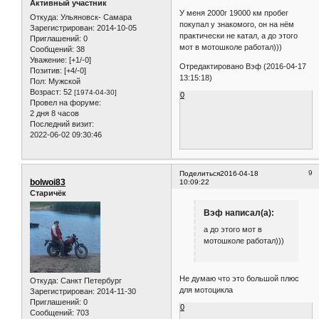
Активный участник
У меня 2000г 19000 км пробег
Откуда:
Ульяновск- Самара
покупал у знакомого, он на нём
Зарегистрирован
: 2014-10-05
практически не катал, а до этого
Приглашений:
0
мот в мотошколе работал)))
Сообщений:
38
Уважение:
[+1/-0]
Отредактировано Вэф (2016-04-17
Позитив:
[+4/-0]
13:15:18)
Пол:
Мужской
Возраст:
52
[1974-04-30]
0
Провел на форуме:
2 дня 8 часов
Последний визит:
2022-06-02 09:30:46
9
Поделиться
2016-04-18
bolwoi83
10:09:22
Старичёк
Вэф написал(а):
а до этого мот в
мотошколе работал)))
Не думаю что это большой плюс
Откуда:
Санкт Петербург
для мотоцикла
Зарегистрирован
: 2014-11-30
Приглашений:
0
0
Сообщений:
703