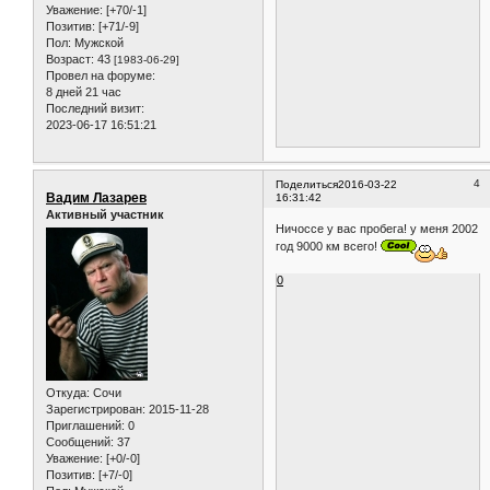
Уважение:
[+70/-1]
Позитив:
[+71/-9]
Пол:
Мужской
Возраст:
43
[1983-06-29]
Провел на форуме:
8 дней 21 час
Последний визит:
2023-06-17 16:51:21
4
Поделиться
2016-03-22
Вадим Лазарев
16:31:42
Активный участник
Ничоссе у вас пробега! у меня 2002
год 9000 км всего!
0
Откуда:
Сочи
Зарегистрирован
: 2015-11-28
Приглашений:
0
Сообщений:
37
Уважение:
[+0/-0]
Позитив:
[+7/-0]