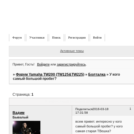
Форум
Участники
Поиск
Регистрация
Войти
Активные темы
Привет, Гость!
Войдите
или
зарегистрируйтесь
.
»
Форум Yamaha TW200 (TW125&TW225)
»
Болталка
»
У кого
самый большой пробег?
Страница:
1
У кого самый большой пробег?
1
Поделиться
2016-03-18
Вадим
17:31:58
Бывалый
всем привет. интересно у кого
самый большой пробег? у кого
самая старая ТВешка?