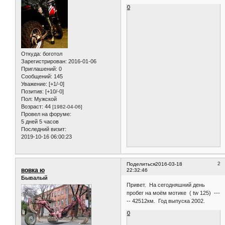
0
Откуда:
боготол
Зарегистрирован
: 2016-01-06
Приглашений:
0
Сообщений:
145
Уважение:
[+1/-0]
Позитив:
[+10/-0]
Пол:
Мужской
Возраст:
44
[1982-04-06]
Провел на форуме:
5 дней 5 часов
Последний визит:
2019-10-16 06:00:23
2
Поделиться
2016-03-18
вовка ю
22:32:46
Бывалый
Привет. На сегодняшний день
пробег на моём мотике ( tw 125) ---
-- 42512км. Год выпуска 2002.
0