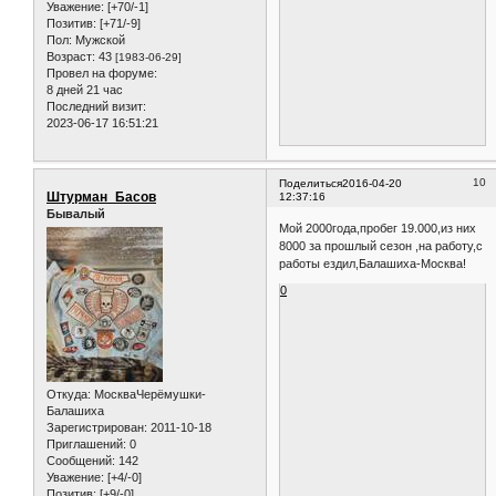
Уважение:
[+70/-1]
Позитив:
[+71/-9]
Пол:
Мужской
Возраст:
43
[1983-06-29]
Провел на форуме:
8 дней 21 час
Последний визит:
2023-06-17 16:51:21
10
Поделиться
2016-04-20
Штурман_Басов
12:37:16
Бывалый
Мой 2000года,пробег 19.000,из них
8000 за прошлый сезон ,на работу,с
работы ездил,Балашиха-Москва!
0
Откуда:
МоскваЧерёмушки-
Балашиха
Зарегистрирован
: 2011-10-18
Приглашений:
0
Сообщений:
142
Уважение:
[+4/-0]
Позитив:
[+9/-0]