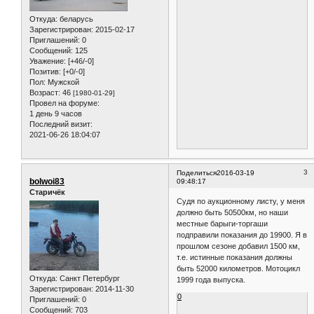
Откуда:
беларусь
Зарегистрирован
: 2015-02-17
Приглашений:
0
Сообщений:
125
Уважение:
[+46/-0]
Позитив:
[+0/-0]
Пол:
Мужской
Возраст:
46
[1980-01-29]
Провел на форуме:
1 день 9 часов
Последний визит:
2021-06-26 18:04:07
3
Поделиться
2016-03-19
bolwoi83
09:48:17
Старичёк
Судя по аукционному листу, у меня
должно быть 50500км, но наши
местные барыги-торгаши
подправили показания до 19900. Я в
прошлом сезоне добавил 1500 км,
т.е. истинные показания должны
быть 52000 километров. Мотоцикл
Откуда:
Санкт Петербург
1999 года выпуска.
Зарегистрирован
: 2014-11-30
0
Приглашений:
0
Сообщений:
703