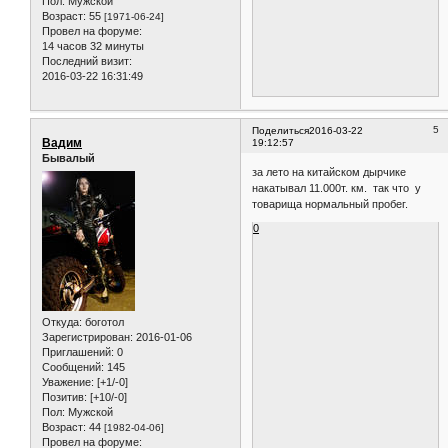
Пол:
Мужской
Возраст:
55
[1971-06-24]
Провел на форуме:
14 часов 32 минуты
Последний визит:
2016-03-22 16:31:49
5
Поделиться
2016-03-22
Вадим
19:12:57
Бывалый
за лето на китайском дырчике
накатывал 11.000т. км. так что у
товарища нормальный пробег.
0
Откуда:
боготол
Зарегистрирован
: 2016-01-06
Приглашений:
0
Сообщений:
145
Уважение:
[+1/-0]
Позитив:
[+10/-0]
Пол:
Мужской
Возраст:
44
[1982-04-06]
Провел на форуме: