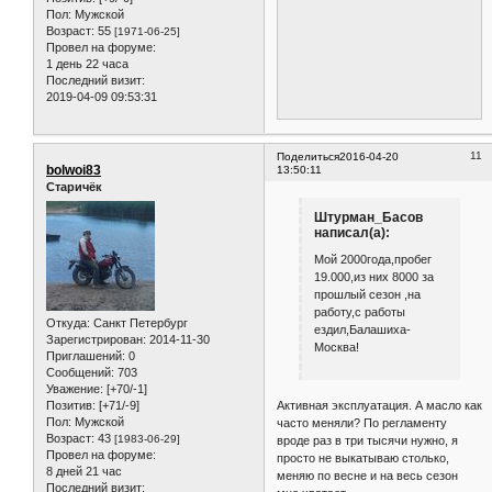
Пол:
Мужской
Возраст:
55
[1971-06-25]
Провел на форуме:
1 день 22 часа
Последний визит:
2019-04-09 09:53:31
11
Поделиться
2016-04-20
bolwoi83
13:50:11
Старичёк
Штурман_Басов
написал(а):
Мой 2000года,пробег
19.000,из них 8000 за
прошлый сезон ,на
работу,с работы
Откуда:
Санкт Петербург
ездил,Балашиха-
Зарегистрирован
: 2014-11-30
Москва!
Приглашений:
0
Сообщений:
703
Уважение:
[+70/-1]
Позитив:
[+71/-9]
Активная эксплуатация. А масло как
Пол:
Мужской
часто меняли? По регламенту
Возраст:
43
[1983-06-29]
вроде раз в три тысячи нужно, я
Провел на форуме:
просто не выкатываю столько,
8 дней 21 час
меняю по весне и на весь сезон
Последний визит: