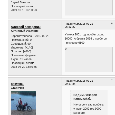
5 дней 5 часов
Последний визит:
2019-10-16 06:00:23
6
Поделиться
2016-03-23
Алексей Кокаревич
05:32:27
Активный участник
У меня 2001 год, пробег около
Зарегистрирован
: 2015-02-20
16000. А брал в 2014 с пробегом
Приглашений:
0
примерно 6500.
Сообщений:
90
Уважение:
[+1/-0]
0
Позитив:
[+6/-0]
Провел на форуме:
1 день 19 часов
Последний визит:
2018-06-29 13:36:35
7
Поделиться
2016-03-23
bolwoi83
09:37:34
Старичёк
Вадим Лазарев
написал(а):
Ничоссе у вас пробега!
у меня 2002 год 9000
км всего!