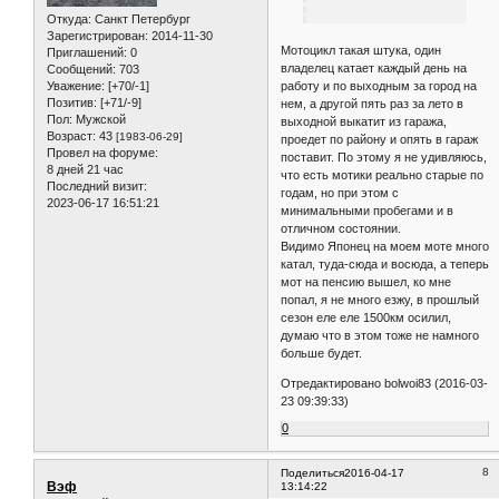
Откуда:
Санкт Петербург
Зарегистрирован
: 2014-11-30
Мотоцикл такая штука, один
Приглашений:
0
владелец катает каждый день на
Сообщений:
703
работу и по выходным за город на
Уважение:
[+70/-1]
Позитив:
[+71/-9]
нем, а другой пять раз за лето в
Пол:
Мужской
выходной выкатит из гаража,
Возраст:
43
[1983-06-29]
проедет по району и опять в гараж
Провел на форуме:
поставит. По этому я не удивляюсь,
8 дней 21 час
что есть мотики реально старые по
Последний визит:
годам, но при этом с
2023-06-17 16:51:21
минимальными пробегами и в
отличном состоянии.
Видимо Японец на моем моте много
катал, туда-сюда и восюда, а теперь
мот на пенсию вышел, ко мне
попал, я не много езжу, в прошлый
сезон еле еле 1500км осилил,
думаю что в этом тоже не намного
больше будет.
Отредактировано bolwoi83 (2016-03-
23 09:39:33)
0
8
Поделиться
2016-04-17
Вэф
13:14:22