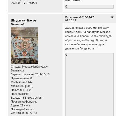
мне хватает.
2023-06-17 16:51:21
0
12
Поделиться
2016-04-27
Штурман_Басов
09:25:19
Бывалый
Да,масло раз в 3000 меняю!езжу
каждый день на работу,по Москве
самое оно-пробок не замечаб!туда-
обратно когда 60,когда 80 км,за
сезон набегает прилично!для
дальняков Голда есть
0
Откуда:
МоскваЧерёмушки-
Балашиха
Зарегистрирован
: 2011-10-18
Приглашений:
0
Сообщений:
142
Уважение:
[+4/-0]
Позитив:
[+9/-0]
Пол:
Мужской
Возраст:
55
[1971-06-25]
Провел на форуме:
1 день 22 часа
Последний визит:
2019-04-09 09:53:31