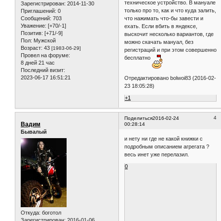
техническое устройство. В мануале
Зарегистрирован
: 2014-11-30
только про то, как и что куда залить,
Приглашений:
0
Сообщений:
703
что нажимать что-бы завести и
Уважение:
[+70/-1]
ехать. Если вбить в яндексе,
Позитив:
[+71/-9]
выскочит несколько вариантов, где
Пол:
Мужской
можно скачать мануал, без
Возраст:
43
[1983-06-29]
регистраций и при этом совершенно
Провел на форуме:
бесплатно
8 дней 21 час
Последний визит:
2023-06-17 16:51:21
Отредактировано bolwoi83 (2016-02-
23 18:05:28)
+1
4
Поделиться
2016-02-24
Вадим
00:28:14
Бывалый
и нету ни где не какой книжки с
подробным описанием агрегата ?
весь инет уже перелазил.
0
Откуда:
боготол
Зарегистрирован
: 2016-01-06