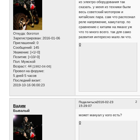
из электро оборудования так
сказать. у меня из техники были
весь советский мотопром и
китайских пара. сам что распознал
реле напряжение, камутатор. по
сравнению с китаям на ямахе уж
что то много всего. так для само
Откуда:
боготол
развития интересно мало ли что.
Зарегистрирован
: 2016-01-06
Приглашений:
0
0
Сообщений:
145
Уважение:
[+1/-0]
Позитив:
[+10/-0]
Пол:
Мужской
Возраст:
44
[1982-04-06]
Провел на форуме:
5 дней 5 часов
Последний визит:
2019-10-16 06:00:23
2
Поделиться
2016-02-23
Вадим
15:29:07
Бывалый
может мануал у кого есть?
0