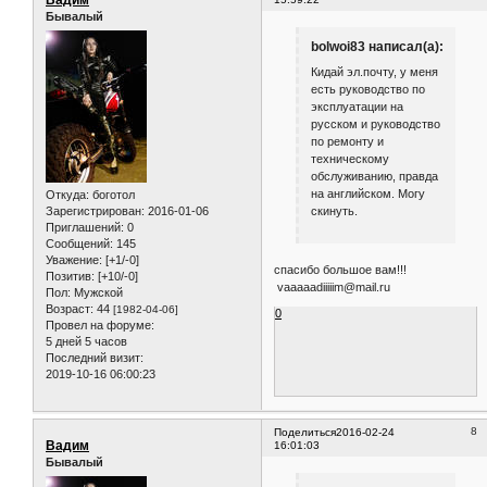
Вадим
Бывалый
bolwoi83 написал(а):
Кидай эл.почту, у меня
есть руководство по
эксплуатации на
русском и руководство
по ремонту и
техническому
обслуживанию, правда
на английском. Могу
Откуда:
боготол
Зарегистрирован
: 2016-01-06
скинуть.
Приглашений:
0
Сообщений:
145
Уважение:
[+1/-0]
спасибо большое вам!!!
Позитив:
[+10/-0]
vaaaaadiiiiim@mail.ru
Пол:
Мужской
Возраст:
44
[1982-04-06]
0
Провел на форуме:
5 дней 5 часов
Последний визит:
2019-10-16 06:00:23
8
Поделиться
2016-02-24
Вадим
16:01:03
Бывалый