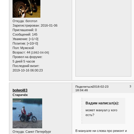
Откуда:
боготол
Зарегистрирован
: 2016-01-06
Приглашений:
0
Сообщений:
145
Уважение:
[+1/-0]
Позитив:
[+10/-0]
Пол:
Мужской
Возраст:
44
[1982-04-06]
Провел на форуме:
5 дней 5 часов
Последний визит:
2019-10-16 06:00:23
3
Поделиться
2016-02-23
bolwoi83
18:04:46
Старичёк
Вадим написал(а):
может мануал у кого
есть?
В мануале ни слова про ремонт и
Откуда:
Санкт Петербург