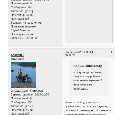
Приглашений:
0
Сообщений:
145
Уважение:
[+1/-0]
Позитив:
[+10/-0]
Пол:
Мужской
Возраст:
44
[1982-04-06]
Провел на форуме:
5 дней 5 часов
Последний визит:
2019-10-16 06:00:23
5
Поделиться
2016-02-24
bolwoi83
08:18:20
Старичёк
Вадим написал(а):
и нету ни где не какой
книжки с подробным
описанием агрегата ?
весь инет уже
перелазил.
Откуда:
Санкт Петербург
Зарегистрирован
: 2014-11-30
Приглашений:
0
Сообщений:
703
Кидай эл.почту, у меня есть
Уважение:
[+70/-1]
руководство по эксплуатации на
Позитив:
[+71/-9]
русском и руководство по ремонту
Пол:
Мужской
и техническому обслуживанию,