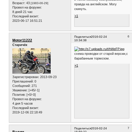
Возраст:
43
[1983-06-29]
правда на английском. Могу
Провел на форуме:
скинуть.
8 дней 21 час
+1
Последний визит:
2023-06-17 16:51:21
6
Поделиться
2016-02-24
Motor11222
10:34:38
Старичёк
схема проводки от старой версии,с
барабанным тормозом.
+1
Зарегистрирован
: 2013-09-23
Приглашений:
0
Сообщений:
271
Уважение:
[+45/-1]
Позитив:
[+0/-0]
Провел на форуме:
4 дня 5 часов
Последний визит:
2019-12-06 22:18:49
7
Поделиться
2016-02-24
15:59:22