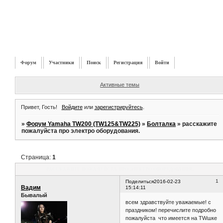
Форум
Участники
Поиск
Регистрация
Войти
Активные темы
Привет, Гость!
Войдите
или
зарегистрируйтесь
.
»
Форум Yamaha TW200 (TW125&TW225)
»
Болталка
»
расскажите
пожалуйста про электро оборудования.
Страница:
1
расскажите пожалуйста про электро оборудования.
1
Поделиться
2016-02-23
Вадим
15:14:11
Бывалый
всем здравствуйте уважаемые! с
праздником! перечислите подробно
пожалуйста что имеется на TWшке