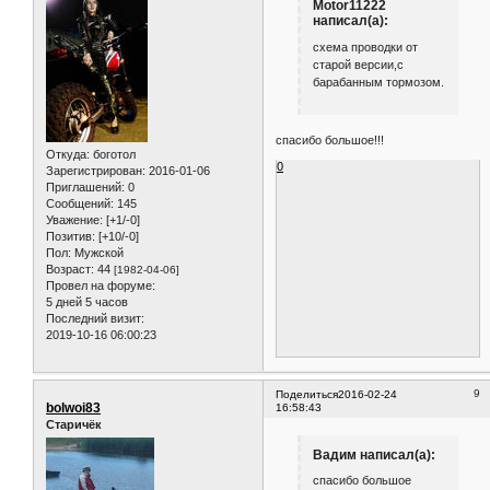
Motor11222
написал(а):
схема проводки от
старой версии,с
барабанным тормозом.
спасибо большое!!!
Откуда:
боготол
0
Зарегистрирован
: 2016-01-06
Приглашений:
0
Сообщений:
145
Уважение:
[+1/-0]
Позитив:
[+10/-0]
Пол:
Мужской
Возраст:
44
[1982-04-06]
Провел на форуме:
5 дней 5 часов
Последний визит:
2019-10-16 06:00:23
9
Поделиться
2016-02-24
bolwoi83
16:58:43
Старичёк
Вадим написал(а):
спасибо большое