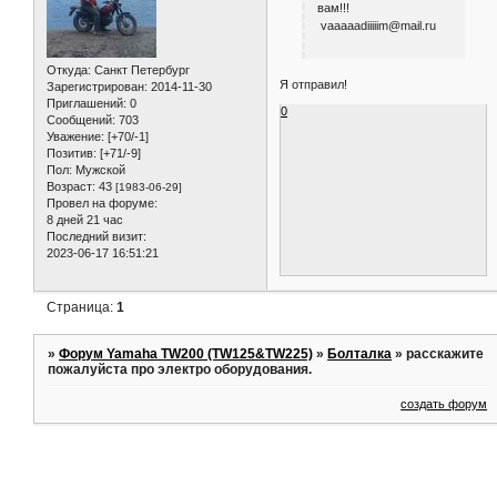
вам!!!
vaaaaadiiiiim@mail.ru
Откуда:
Санкт Петербург
Я отправил!
Зарегистрирован
: 2014-11-30
Приглашений:
0
0
Сообщений:
703
Уважение:
[+70/-1]
Позитив:
[+71/-9]
Пол:
Мужской
Возраст:
43
[1983-06-29]
Провел на форуме:
8 дней 21 час
Последний визит:
2023-06-17 16:51:21
Страница:
1
»
Форум Yamaha TW200 (TW125&TW225)
»
Болталка
»
расскажите
пожалуйста про электро оборудования.
создать форум