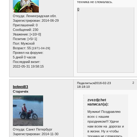
техника не сломалась.
0
Откуда:
Ленинградская обл.
Зарегистрирован
: 2014-06-29
Приглашений:
0
Сообщений:
230
Уважение:
[+10/-0]
Позитив:
[+5/-1]
Пол:
Мужской
Возраст:
55
[1971-04-29]
Провел на форуме:
5 дней 0 часов
Последний визит:
2022-05-31 19:58:15
2
Поделиться
2016-02-23
bolwoi83
18:18:10
Старичёк
zvezdjchet
написал(а):
Мужики! Поздравляю
всех с нашим
праздником!!! Удачи
нам всем на дорогах и
Откуда:
Санкт Петербург
в жизни. Ну и чтобы
Зарегистрирован
: 2014-11-30
техника не сломалась.