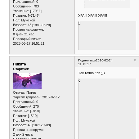
Приглашений:
0
Сообщений:
703
Уважение:
[+70/-1]
Позитив:
[+71/-9]
УРА!!! УРА!!! УРА!!!
Пол:
Мужской
0
Возраст:
43
[1983-06-29]
Провел на форуме:
8 дней 21 час
Последний визит:
2023-06-17 16:51:21
3
Поделиться
2016-02-24
Никита
11:15:17
Старичёк
Так точно Кэп )))
0
Откуда:
Питер
Зарегистрирован
: 2015-02-12
Приглашений:
0
Сообщений:
270
Уважение:
[+8/-0]
Позитив:
[+5/-0]
Пол:
Мужской
Возраст:
48
[1978-07-03]
Провел на форуме:
2 дня 2 часа