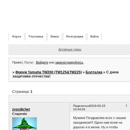
Форум
Участники
Поиск
Регистрация
Войти
Активные темы
Привет, Гость!
Войдите
или
зарегистрируйтесь
.
»
Форум Yamaha TW200 (TW125&TW225)
»
Болталка
»
С днем
защитника отечества!
Страница:
1
С днем защитника отечества!
1
Поделиться
2016-02-23
zvezdjchet
10:44:02
Старичёк
Мужики! Поздравляю всех с нашим
праздником!!! Удачи нам всем на
дорогах и в жизни. Ну и чтобы