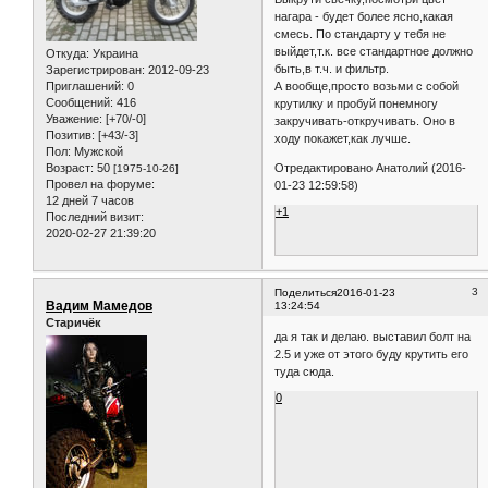
нагара - будет более ясно,какая
смесь. По стандарту у тебя не
выйдет,т.к. все стандартное должно
Откуда:
Украина
быть,в т.ч. и фильтр.
Зарегистрирован
: 2012-09-23
Приглашений:
0
А вообще,просто возьми с собой
Сообщений:
416
крутилку и пробуй понемногу
Уважение:
[+70/-0]
закручивать-откручивать. Оно в
Позитив:
[+43/-3]
ходу покажет,как лучше.
Пол:
Мужской
Возраст:
50
Отредактировано Анатолий (2016-
[1975-10-26]
Провел на форуме:
01-23 12:59:58)
12 дней 7 часов
+1
Последний визит:
2020-02-27 21:39:20
3
Поделиться
2016-01-23
Вадим Мамедов
13:24:54
Старичёк
да я так и делаю. выставил болт на
2.5 и уже от этого буду крутить его
туда сюда.
0