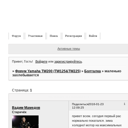
Форум
Участники
Поиск
Регистрация
Войти
Активные темы
Привет, Гость!
Войдите
или
зарегистрируйтесь
.
»
Форум Yamaha TW200 (TW125&TW225)
»
Болталка
»
маленько
захлебывается
Страница:
1
маленько захлебывается
1
Поделиться
2016-01-23
Вадим Мамедов
12:09:25
Старичёк
привет всем. сегодня первый рас
нормально покатался. зима
холодно! мотор на максимальных