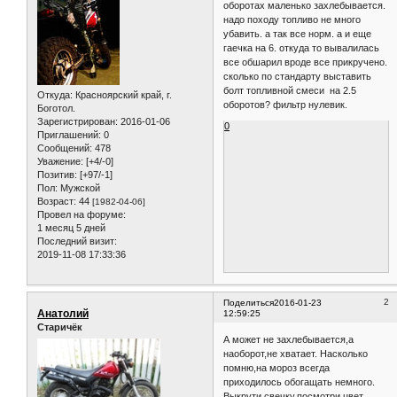
оборотах маленько захлебывается.
надо походу топливо не много
убавить. а так все норм. а и еще
гаечка на 6. откуда то вывалилась
все обшарил вроде все прикручено.
сколько по стандарту выставить
болт топливной смеси на 2.5
Откуда:
Красноярский край, г.
оборотов? фильтр нулевик.
Боготол.
Зарегистрирован
: 2016-01-06
0
Приглашений:
0
Сообщений:
478
Уважение:
[+4/-0]
Позитив:
[+97/-1]
Пол:
Мужской
Возраст:
44
[1982-04-06]
Провел на форуме:
1 месяц 5 дней
Последний визит:
2019-11-08 17:33:36
2
Поделиться
2016-01-23
Анатолий
12:59:25
Старичёк
А может не захлебывается,а
наоборот,не хватает. Насколько
помню,на мороз всегда
приходилось обогащать немного.
Выкрути свечку,посмотри цвет