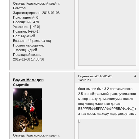
Откуда:
Красноярский край, г.
Боготол.
Зарегистрирован
: 2016-01-06
Приглашений:
0
Сообщений:
478
Уважение:
[+4/-0]
Позитив:
[+97/-1]
Пол:
Мужской
Возраст:
44
[1982-04-06]
Провел на форуме:
1 месяц 5 дней
Последний визит:
2019-11-08 17:33:36
4
Поделиться
2016-01-23
Вадим Мамедов
14:06:51
Старичёк
болт смеси был 3.2 поставил пока
2.5 на нейтральной раскручивается
мотор сразу до максимума только
под конец маленько делает
ББРРЛЛФФБРРЛЛФФРРББЛФФФФ)))))
а так норм. на ходу надо докрутить .
0
Откуда:
Красноярский край, г.