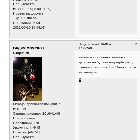
Пол:
Мужской
Возраст:
46
[1980-01-29]
Провел на форуме:
1 день 9 часов
Последний визит:
2021-06-26 18:04:07
6
Поделиться
2016-01-23
Вадим Мамедов
16:33:48
Старичёк
можно попробовать. помню в
детстве на буране под карбюратор
ставили лампочку 12v 35ват что бы
не замерзал.
0
Откуда:
Красноярский край, г.
Боготол.
Зарегистрирован
: 2016-01-06
Приглашений:
0
Сообщений:
478
Уважение:
[+4/-0]
Позитив:
[+97/-1]
Пол:
Мужской