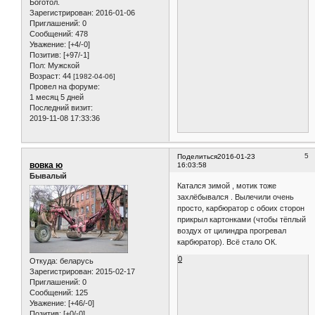
Боготол.
Зарегистрирован
: 2016-01-06
Приглашений:
0
Сообщений:
478
Уважение:
[+4/-0]
Позитив:
[+97/-1]
Пол:
Мужской
Возраст:
44
[1982-04-06]
Провел на форуме:
1 месяц 5 дней
Последний визит:
2019-11-08 17:33:36
5
Поделиться
2016-01-23
вовка ю
16:03:58
Бывалый
Катался зимой , мотик тоже
захлёбывался . Вылечили очень
просто, карбюратор с обоих сторон
прикрыл картонками (чтобы тёплый
воздух от цилиндра прогревал
карбюратор). Всё стало ОК.
0
Откуда:
беларусь
Зарегистрирован
: 2015-02-17
Приглашений:
0
Сообщений:
125
Уважение:
[+46/-0]
Позитив:
[+0/-0]