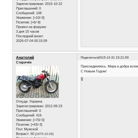
Зарегистрирован
: 2015-10-22
Приглашений:
0
Сообщений:
108
Уважение:
[+10/-0]
Позитив:
[+6/-9]
Провел на форуме:
3 дня 15 часов
Последний визит:
2026-07-04 00:15:09
Анатолий
Поделиться
2015-12-31 23:21:50
Старичёк
Присоединяюсь. Мира и добра всем
С Новым Годом!
0
Откуда:
Украина
Зарегистрирован
: 2012-09-23
Приглашений:
0
Сообщений:
416
Уважение:
[+70/-0]
Позитив:
[+43/-3]
Пол:
Мужской
Возраст:
50
[1975-10-26]