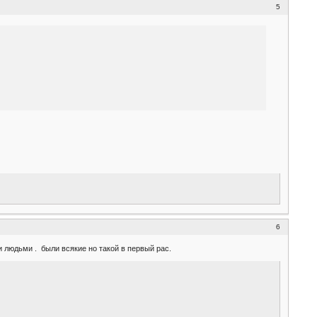
5
6
 людьми . были всякие но такой в первый рас.