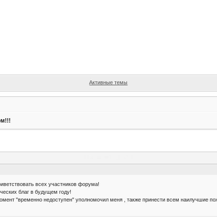
Активные темы
м!!!
С новым годом!!!
риветствовать всех участников форума!
ческих благ в будущем году!
момент "временно недоступен" уполномочил меня , также принести всем наилучшие по