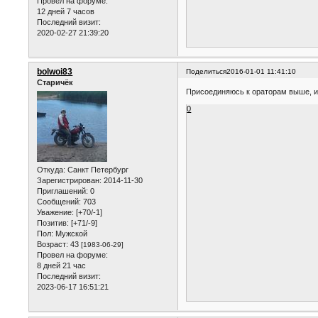
Провел на форуме:
12 дней 7 часов
Последний визит:
2020-02-27 21:39:20
bolwoi83
Поделиться
2016-01-01 11:41:10
Старичёк
Присоединяюсь к ораторам выше, из
0
Откуда:
Санкт Петербург
Зарегистрирован
: 2014-11-30
Приглашений:
0
Сообщений:
703
Уважение:
[+70/-1]
Позитив:
[+71/-9]
Пол:
Мужской
Возраст:
43
[1983-06-29]
Провел на форуме:
8 дней 21 час
Последний визит:
2023-06-17 16:51:21