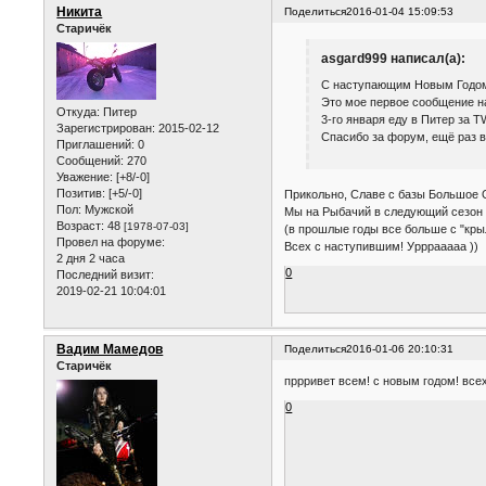
Никита
Поделиться
2016-01-04 15:09:53
Старичёк
asgard999 написал(а):
С наступающим Новым Годом!
Это мое первое сообщение на
Откуда:
Питер
3-го января еду в Питер за T
Зарегистрирован
: 2015-02-12
Спасибо за форум, ещё раз в
Приглашений:
0
Сообщений:
270
Уважение:
[+8/-0]
Позитив:
[+5/-0]
Прикольно, Славе с базы Большое 
Пол:
Мужской
Мы на Рыбачий в следующий сезон 
Возраст:
48
[1978-07-03]
(в прошлые годы все больше с "кры
Провел на форуме:
Всех с наступившим! Урррааааа ))
2 дня 2 часа
0
Последний визит:
2019-02-21 10:04:01
Вадим Мамедов
Поделиться
2016-01-06 20:10:31
Старичёк
пррривет всем! с новым годом! все
0