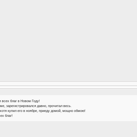
всех благ в Новом Году!
е, зарегистрировался давно, прочитал весь.
 хотя купил его в ноябре, приеду домой, мощно обмою!
ех благ!