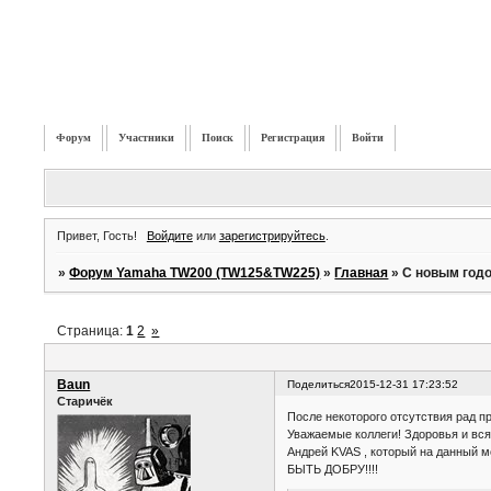
Форум
Участники
Поиск
Регистрация
Войти
Привет, Гость!
Войдите
или
зарегистрируйтесь
.
»
Форум Yamaha TW200 (TW125&TW225)
»
Главная
»
С новым годо
Страница:
1
2
»
Baun
Поделиться
2015-12-31 17:23:52
Старичёк
После некоторого отсутствия рад п
Уважаемые коллеги! Здоровья и вся
Андрей KVAS , который на данный 
БЫТЬ ДОБРУ!!!!