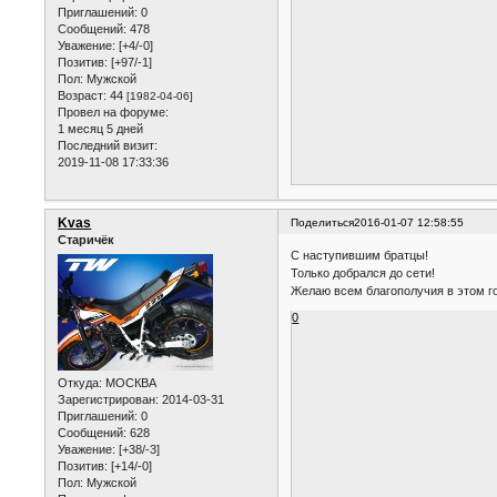
Приглашений:
0
Сообщений:
478
Уважение:
[+4/-0]
Позитив:
[+97/-1]
Пол:
Мужской
Возраст:
44
[1982-04-06]
Провел на форуме:
1 месяц 5 дней
Последний визит:
2019-11-08 17:33:36
Kvas
Поделиться
2016-01-07 12:58:55
Старичёк
С наступившим братцы!
Только добрался до сети!
Желаю всем благополучия в этом г
0
Откуда:
МОСКВА
Зарегистрирован
: 2014-03-31
Приглашений:
0
Сообщений:
628
Уважение:
[+38/-3]
Позитив:
[+14/-0]
Пол:
Мужской