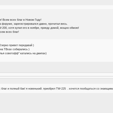
 Всем всех благ в Новом Году!
 форуме, зарегистрировался давно, прочитал весь.
W-200, хотя купил его в ноябре, приеду домой, мощно обмою!
сем всех благ!
Озерко привет передавай )
на ТВхах собирались )
лья советофф" катались на джипах)
х благ и полный бак! я новенький. приобрел TW-225 . хочется пообщаться со знающими