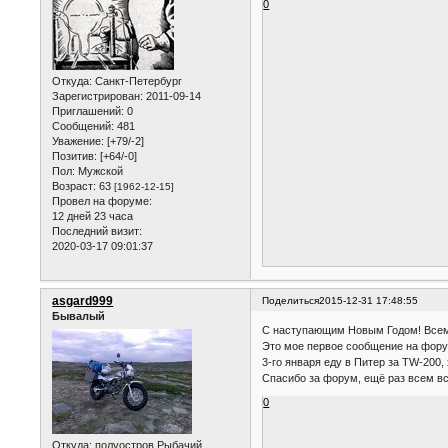
0
Откуда:
Санкт-Петербург
Зарегистрирован
: 2011-09-14
Приглашений:
0
Сообщений:
481
Уважение:
[+79/-2]
Позитив:
[+64/-0]
Пол:
Мужской
Возраст:
63
[1962-12-15]
Провел на форуме:
12 дней 23 часа
Последний визит:
2020-03-17 09:01:37
asgard999
Поделиться
2015-12-31 17:48:55
Бывалый
С наступающим Новым Годом! Всем 
Это мое первое сообщение на форум
3-го января еду в Питер за TW-200,
Спасибо за форум, ещё раз всем вс
0
Откуда:
полуостров Рыбачий