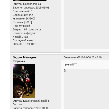
Откуда:
Северодвинск
Зарегистрирован
: 2015-06-01
Приглашений:
0
Сообщений:
442
Уважение:
[+33/-0]
Позитив:
[+0/-0]
Пол:
Мужской
Возраст:
64
[1962-05-08]
Провел на форуме:
7 дней 1 час
Последний визит:
2024-06-16 19:40:16
Вадим Мамедов
Поделиться
2016-01-06 23:40:48
Старичёк
привет!!!)))
0
Откуда:
Красноярский край, г.
Боготол.
Зарегистрирован
: 2016-01-06