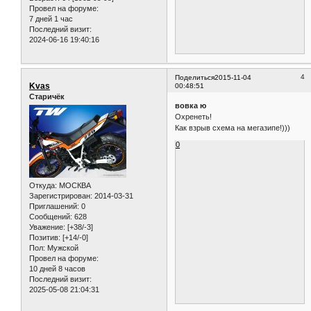
Провел на форуме:
7 дней 1 час
Последний визит:
2024-06-16 19:40:16
4
Поделиться
2015-11-04
Kvas
00:48:51
Старичёк
вовка ю
Охренеть!
Как взрыв схема на мегазипе!)))
0
Откуда:
МОСКВА
Зарегистрирован
: 2014-03-31
Приглашений:
0
Сообщений:
628
Уважение:
[+38/-3]
Позитив:
[+14/-0]
Пол:
Мужской
Провел на форуме:
10 дней 8 часов
Последний визит:
2025-05-08 21:04:31