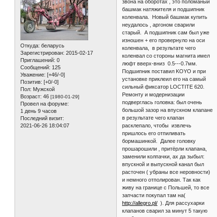
звона на оборотах , это поломаный
башмак натяжителя и подшипник
коленвала. Новый башмак купить
неудалось , аргоном сварили
старый. А подшипник сам был уже
изношен + его провернуло на оси
Откуда:
беларусь
коленвала, в результате чего
Зарегистрирован
: 2015-02-17
коленвал со стороны магнита имел
Приглашений:
0
люфт вверх-вниз 0.5---0.7мм.
Сообщений:
125
Подшипник поставил KOYO и при
Уважение:
[+46/-0]
установке приклеил его на самый
Позитив:
[+0/-0]
сильный фиксатор LOCTITE 620.
Пол:
Мужской
Ремонту и модернизации
Возраст:
46
[1980-01-29]
подверглась головка: был очень
Провел на форуме:
большой зазор на впускном клапане
1 день 9 часов
в результате чего клапан
Последний визит:
2021-06-26 18:04:07
расклепало, чтобы извлечь
пришлось его отпиливать
бормашинкой. Далее головку
прошарошили , притёрли клапана,
заменили колпачки, ах да зыбыл:
впускной и выпускной канал был
расточен ( убраны все неровности)
и немного отполирован. Так как
живу на границе с Польшей, то все
запчасти покупал там на(
http://allegro.pl/
). Для рассухарки
клапанов сварил за минут 5 такую