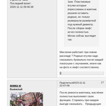
1мм. Пластиковые
Последний визит:
втулки которые
2020-11-11 09:46:38
впрессованы в маятник
решили оставить
родные, их только
развернули развёрткой
под нужный диаметр.
После сборки люфт
исчез полностью.
Мотик сейчас выглядит
так:
Масленки работают при новом
раскладе ? Родные втулки надо
смазывать буквально после каждой
покатушки с окунанием, иначе как
на фото и люфт соответственно.
0
27
Поделиться
2015-11-11
вовка ю
22:47:09
Бывалый
После ремонта маятника, маслёнки
полностью выполняют свою
функцию. Стараюсь при каждом
выезде смазывать . Предыдущие