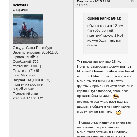
12
Поделиться
2015-11-08
bolwoi83
11:27:53
Старичёк
duelen написал(а):
обычно хватает 12 н*м
(из собственной
практики) можно 13-14
но уже будут тянутся
болты
Откуда:
Санкт Петербург
Зарегистрирован
: 2014-11-30
Приглашений:
0
Сообщений:
703
Тут вроде писали про 22Нм.
Уважение:
[+70/-1]
Почитал заморский форум вот тут
Позитив:
[+71/-9]
http://tw200forum.com/forum/technical-
Пол:
Мужской
w … ent-4.html
там есть инфа про
Возраст:
43
[1983-06-29]
моменты затяжки, но в Футах
Провел на форуме:
фунтах и прочей нечисти,плюс еще
8 дней 21 час
корявый гугл перевод, плюс этот
Последний визит:
проклятый капиталист
2023-06-17 16:51:21
несколько раз указывает разные
цифры, в общем я не понял каким
моментом он там тянул
Поправочка: нашел я мануал там
по ссылке с нормальными
моментами затяжки в Ньютонах,