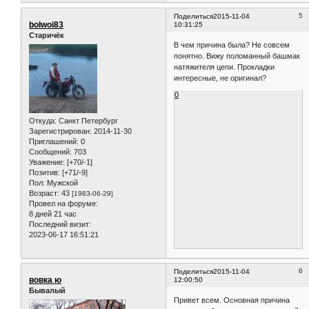
5
Поделиться
2015-11-04
bolwoi83
10:31:25
Старичёк
В чем причина была? Не совсем
понятно. Вижу поломанный башмак
натяжителя цепи. Прокладки
интересные, не оригинал?
0
Откуда:
Санкт Петербург
Зарегистрирован
: 2014-11-30
Приглашений:
0
Сообщений:
703
Уважение:
[+70/-1]
Позитив:
[+71/-9]
Пол:
Мужской
Возраст:
43
[1983-06-29]
Провел на форуме:
8 дней 21 час
Последний визит:
2023-06-17 16:51:21
6
Поделиться
2015-11-04
вовка ю
12:00:50
Бывалый
Привет всем. Основная причина