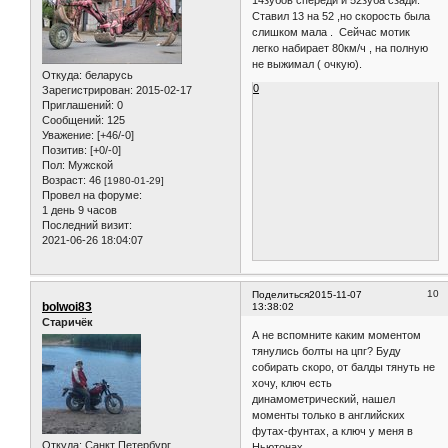
Ставил 13 на 52 ,но скорость была
слишком мала . Сейчас мотик
легко набирает 80км/ч , на полную
не выжимал ( очкую).
Откуда:
беларусь
0
Зарегистрирован
: 2015-02-17
Приглашений:
0
Сообщений:
125
Уважение:
[+46/-0]
Позитив:
[+0/-0]
Пол:
Мужской
Возраст:
46
[1980-01-29]
Провел на форуме:
1 день 9 часов
Последний визит:
2021-06-26 18:04:07
10
Поделиться
2015-11-07
bolwoi83
13:38:02
Старичёк
А не вспомните каким моментом
тянулись болты на цпг? Буду
собирать скоро, от балды тянуть не
хочу, ключ есть
динамометрический, нашел
моменты только в английских
футах-фунтах, а ключ у меня в
Откуда:
Санкт Петербург
Ньютонах