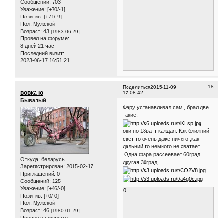
Сообщений:
703
Уважение:
[+70/-1]
Позитив:
[+71/-9]
Пол:
Мужской
Возраст:
43
[1983-06-29]
Провел на форуме:
8 дней 21 час
Последний визит:
2023-06-17 16:51:21
18
Поделиться
2015-11-09
вовка ю
12:08:42
Бывалый
Фару устанавливал сам , брал две
такие:
они по 18ватт каждая. Как ближний
свет то очень даже ничего ,как
дальний то немного не хватает
.Одна фара рассеевает 60град.
Откуда:
беларусь
другая 30град.
Зарегистрирован
: 2015-02-17
Приглашений:
0
Сообщений:
125
Уважение:
[+46/-0]
0
Позитив:
[+0/-0]
Пол:
Мужской
Возраст:
46
[1980-01-29]
Провел на форуме: