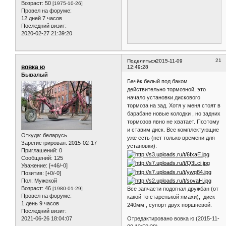
Возраст:
50
[1975-10-26]
Провел на форуме:
12 дней 7 часов
Последний визит:
2020-02-27 21:39:20
21
Поделиться
2015-11-09
вовка ю
12:49:28
Бывалый
Бачёк белый под баком
действительно тормозной, это
начало установки дискового
тормоза на зад. Хотя у меня стоят в
барабане новые колодки , но задних
тормозов явно не хватает. Поэтому
и ставим диск. Все комплектующие
Откуда:
беларусь
уже есть (нет только времени для
Зарегистрирован
: 2015-02-17
установки):
Приглашений:
0
Сообщений:
125
Уважение:
[+46/-0]
Позитив:
[+0/-0]
Пол:
Мужской
Возраст:
46
Все запчасти подогнал дружбан (от
[1980-01-29]
Провел на форуме:
какой то старенькой ямахи), диск
1 день 9 часов
240мм , супорт двух поршневой.
Последний визит:
Отредактировано вовка ю (2015-11-
2021-06-26 18:04:07