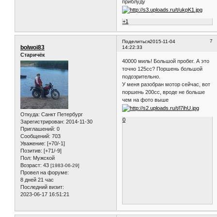
приблуду
+1
7
Поделиться
2015-11-04
bolwoi83
14:22:33
Старичёк
40000 миль! Большой пробег. А это
точно 125сс? Поршень большой
подозрительно.
У меня разобран мотор сейчас, вот
поршень 200сс, вроде не больше
чем на фото выше
Откуда:
Санкт Петербург
0
Зарегистрирован
: 2014-11-30
Приглашений:
0
Сообщений:
703
Уважение:
[+70/-1]
Позитив:
[+71/-9]
Пол:
Мужской
Возраст:
43
[1983-06-29]
Провел на форуме:
8 дней 21 час
Последний визит:
2023-06-17 16:51:21