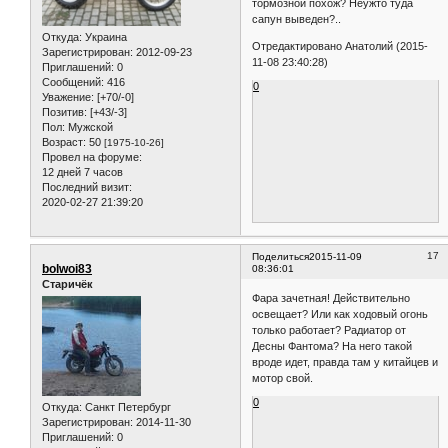
тормозной похож? Неужто туда
сапун выведен?..
Откуда:
Украина
Отредактировано Анатолий (2015-
Зарегистрирован
: 2012-09-23
11-08 23:40:28)
Приглашений:
0
Сообщений:
416
0
Уважение:
[+70/-0]
Позитив:
[+43/-3]
Пол:
Мужской
Возраст:
50
[1975-10-26]
Провел на форуме:
12 дней 7 часов
Последний визит:
2020-02-27 21:39:20
17
Поделиться
2015-11-09
bolwoi83
08:36:01
Старичёк
Фара зачетная! Действительно
освещает? Или как ходовый огонь
только работает? Радиатор от
Десны Фантома? На него такой
вроде идет, правда там у китайцев и
мотор свой.
0
Откуда:
Санкт Петербург
Зарегистрирован
: 2014-11-30
Приглашений:
0