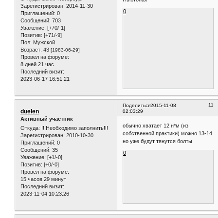
Зарегистрирован
: 2014-11-30
0
Приглашений:
0
Сообщений:
703
Уважение:
[+70/-1]
Позитив:
[+71/-9]
Пол:
Мужской
Возраст:
43
[1983-06-29]
Провел на форуме:
8 дней 21 час
Последний визит:
2023-06-17 16:51:21
11
Поделиться
2015-11-08
duelen
02:03:29
Активный участник
обычно хватает 12 н*м (из
Откуда:
!!!Необходимо заполнить!!!
собственной практики) можно 13-14
Зарегистрирован
: 2010-10-30
но уже будут тянутся болты
Приглашений:
0
Сообщений:
35
0
Уважение:
[+1/-0]
Позитив:
[+0/-0]
Провел на форуме:
15 часов 29 минут
Последний визит:
2023-11-04 10:23:26