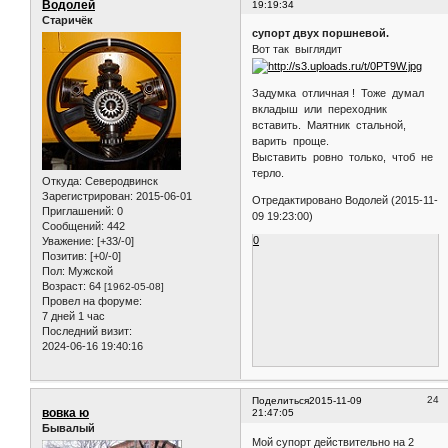
Водолей
19:19:34
Старичёк
супорт двух поршневой.
Вот так выглядит
Задумка отличная ! Тоже думал
вкладыш или переходник
вставить. Маятник стальной,
варить проще.
Выставить ровно только, чтоб не
терло.
Откуда:
Северодвинск
Зарегистрирован
: 2015-06-01
Отредактировано Водолей (2015-11-
Приглашений:
0
09 19:23:00)
Сообщений:
442
0
Уважение:
[+33/-0]
Позитив:
[+0/-0]
Пол:
Мужской
Возраст:
64
[1962-05-08]
Провел на форуме:
7 дней 1 час
Последний визит:
2024-06-16 19:40:16
24
Поделиться
2015-11-09
вовка ю
21:47:05
Бывалый
Мой супорт действительно на 2