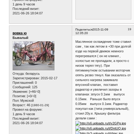
1 день 9 часов
Последний визит:
2021-06-26 18:04:07
19
Поделиться
2015-11-09
вовка ю
12:35:20
Бывалый
Маслянное охлаждение тоже ставил
сам , так как летом в +30 при долгой
езде на первой движок немного
перегревался ( он не клинил ,
холостые не пропадали, а просто с
низов терял тягу). При
пятиминутном остывании моторчик
Откуда:
беларусь
опять резво тянул. Как оказалось от
Зарегистрирован
: 2015-02-17
сильного нагрева зажимало
Приглашений:
0
впускной клапан, поставил
Сообщений:
125
радиатор и увеличил зазоры в
Уважение:
[+46/-0]
клапанах :впуск 0.1мм выпуск
Позитив:
[+0/-0]
0.15мм. Раньше было впуск
Пол:
Мужской
0.05мм выпуск 0.1мм. Радиатор
Возраст:
46
[1980-01-29]
покупал как (типа универсальный),
Провел на форуме:
стоил 20у.е. Крышку фильтра
1 день 9 часов
делали сами :
Последний визит:
2021-06-26 18:04:07