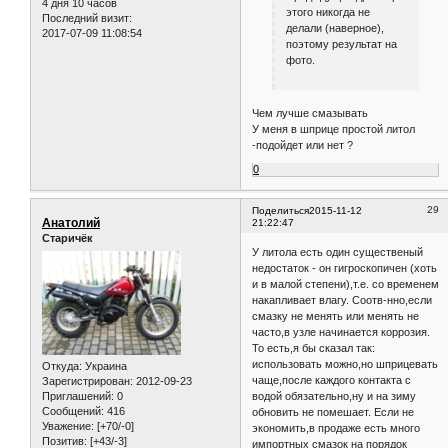
4 дня 10 часов
этого никогда не
Последний визит:
делали (наверное),
2017-07-09 11:08:54
поэтому результат на
фото.
Чем лучше смазывать
У меня в шприце простой литол
-подойдет или нет ?
0
29
Поделиться
2015-11-12
Анатолий
21:22:47
Старичёк
У литола есть один существеный
недостаток - он гигроскопичен (хоть
и в малой степени),т.е. со временем
накапливает влагу. Соотв-нно,если
смазку не менять или менять не
часто,в узле начинается коррозия.
То есть,я бы сказал так:
использовать можно,но шприцевать
Откуда:
Украина
чаще,после каждого контакта с
Зарегистрирован
: 2012-09-23
Приглашений:
0
водой обязательно,ну и на зиму
Сообщений:
416
обновить не помешает. Если не
Уважение:
[+70/-0]
экономить,в продаже есть много
Позитив:
[+43/-3]
импортных смазок на порядок