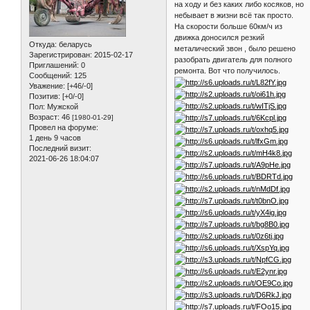
на ходу и без каких либо косяков, но
небывает в жизни всё так просто.
На скорости больше 60км/ч из
движка доносился резкий
Откуда:
беларусь
металический звон , было решено
Зарегистрирован
: 2015-02-17
разобрать двигатель для полного
Приглашений:
0
ремонта. Вот что получилось.
Сообщений:
125
Уважение:
[+46/-0]
Позитив:
[+0/-0]
Пол:
Мужской
Возраст:
46
[1980-01-29]
Провел на форуме:
1 день 9 часов
Последний визит:
2021-06-26 18:04:07