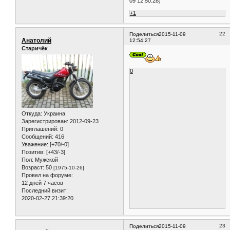
09 12:50:28)
+1
22
Поделиться
2015-11-09
Анатолий
12:54:27
Старичёк
0
Откуда:
Украина
Зарегистрирован
: 2012-09-23
Приглашений:
0
Сообщений:
416
Уважение:
[+70/-0]
Позитив:
[+43/-3]
Пол:
Мужской
Возраст:
50
[1975-10-26]
Провел на форуме:
12 дней 7 часов
Последний визит:
2020-02-27 21:39:20
23
Поделиться
2015-11-09