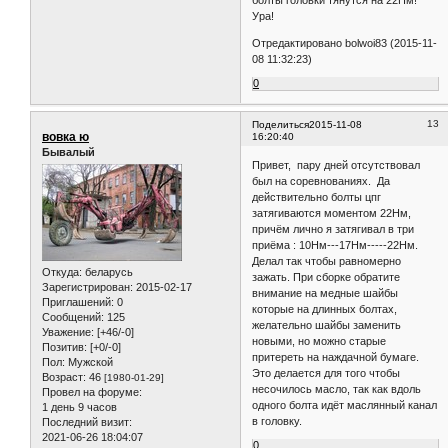
болты головки тянутся на 22Нм!
Ура!
Отредактировано bolwoi83 (2015-11-
08 11:32:23)
0
13
Поделиться
2015-11-08
вовка ю
16:20:40
Бывалый
Привет, пару дней отсутствовал
был на соревнованиях. Да
действительно болты цпг
затягиваются моментом 22Нм,
причём лично я затягивал в три
приёма : 10Нм---17Нм-----22Нм.
Делал так чтобы равномерно
Откуда:
беларусь
зажать. При сборке обратите
Зарегистрирован
: 2015-02-17
внимание на медные шайбы
Приглашений:
0
которые на длинных болтах,
Сообщений:
125
желательно шайбы заменить
Уважение:
[+46/-0]
новыми, но можно старые
Позитив:
[+0/-0]
притереть на наждачной бумаге.
Пол:
Мужской
Это делается для того чтобы
Возраст:
46
[1980-01-29]
несочилось масло, так как вдоль
Провел на форуме:
одного болта идёт маслянный канал
1 день 9 часов
в головку.
Последний визит:
2021-06-26 18:04:07
0