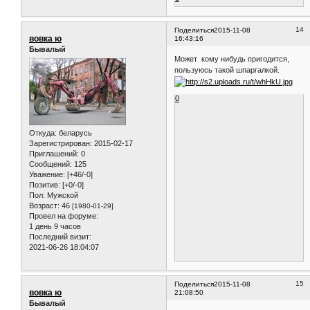
14
Поделиться
2015-11-08
вовка ю
16:43:16
Бывалый
Может кому нибудь пригодится,
пользуюсь такой шпаргалкой.
0
Откуда:
беларусь
Зарегистрирован
: 2015-02-17
Приглашений:
0
Сообщений:
125
Уважение:
[+46/-0]
Позитив:
[+0/-0]
Пол:
Мужской
Возраст:
46
[1980-01-29]
Провел на форуме:
1 день 9 часов
Последний визит:
2021-06-26 18:04:07
15
Поделиться
2015-11-08
вовка ю
21:08:50
Бывалый