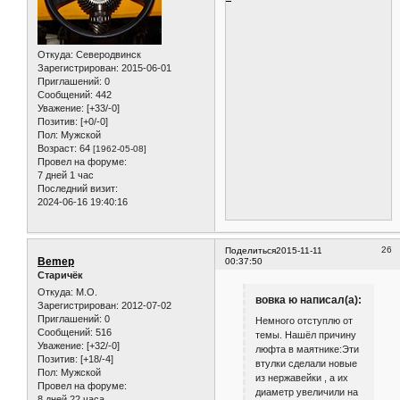
Откуда:
Северодвинск
Зарегистрирован
: 2015-06-01
Приглашений:
0
Сообщений:
442
Уважение:
[+33/-0]
Позитив:
[+0/-0]
Пол:
Мужской
Возраст:
64
[1962-05-08]
Провел на форуме:
7 дней 1 час
Последний визит:
2024-06-16 19:40:16
26
Поделиться
2015-11-11
Bemep
00:37:50
Старичёк
Откуда:
М.О.
вовка ю написал(а):
Зарегистрирован
: 2012-07-02
Приглашений:
0
Немного отступлю от
Сообщений:
516
темы. Нашёл причину
Уважение:
[+32/-0]
люфта в маятнике:Эти
Позитив:
[+18/-4]
втулки сделали новые
Пол:
Мужской
из нержавейки , а их
Провел на форуме:
диаметр увеличили на
8 дней 22 часа