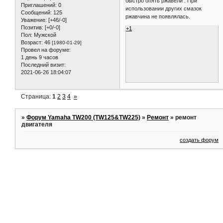
быстро опять ржавели . При
Приглашений:
0
использовании других смазок
Сообщений:
125
ржавчина не появлялась.
Уважение:
[+46/-0]
Позитив:
[+0/-0]
+1
Пол:
Мужской
Возраст:
46
[1980-01-29]
Провел на форуме:
1 день 9 часов
Последний визит:
2021-06-26 18:04:07
Страница:
1
2
3
4
»
»
Форум Yamaha TW200 (TW125&TW225)
»
Ремонт
»
ремонт
двигателя
создать форум