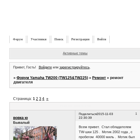
Форум
Участники
Поиск
Регистрация
Войти
Активные темы
Привет, Гость!
Войдите
или
зарегистрируйтесь
.
»
Форум Yamaha TW200 (TW125&TW225)
»
Ремонт
»
ремонт
двигателя
Страница:
1
2
3
4
»
ремонт двигателя
1
Поделиться
2015-11-03
вовка ю
22:30:39
Бывалый
Всем привет. Стал обладателем
TW-шки 125 . Мотик 2002 года , с
пробегом 40000 миль . Мотик был