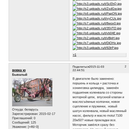
+1
2
Поделиться
2015-11-03
вовка ю
22:44:51
Бывалый
В двигателе было заменено:
поршень и кольца + расточка и
хонинговка цилиндра, заменён
подшипник коленвала со стороны
моторной цепи, впускной клапан и
маслосъёмные колпачки, новое
сцепление и пружинки, новый
Откуда:
беларусь
шатун коленвала, новый маслянный
Зарегистрирован
: 2015-02-17
насос, фильтр и масло motul 7100
Приглашений:
0
20w50? новые прокладки все.
Сообщений:
125
Моторчик завёлся сразу без
Уважение:
[+46/-0]