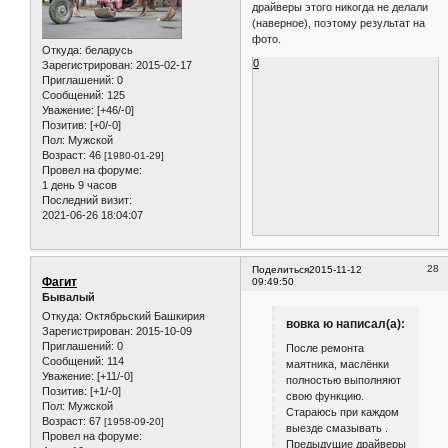
драйверы этого никогда не делали
(наверное), поэтому результат на
фото.
Откуда:
беларусь
0
Зарегистрирован
: 2015-02-17
Приглашений:
0
Сообщений:
125
Уважение:
[+46/-0]
Позитив:
[+0/-0]
Пол:
Мужской
Возраст:
46
[1980-01-29]
Провел на форуме:
1 день 9 часов
Последний визит:
2021-06-26 18:04:07
28
Поделиться
2015-11-12
Фагит
09:49:50
Бывалый
Откуда:
Октябрьский Башкирия
вовка ю написал(а):
Зарегистрирован
: 2015-10-09
Приглашений:
0
После ремонта
Сообщений:
114
маятника, маслёнки
Уважение:
[+11/-0]
полностью выполняют
Позитив:
[+1/-0]
свою функцию.
Пол:
Мужской
Стараюсь при каждом
Возраст:
67
[1958-09-20]
выезде смазывать .
Провел на форуме:
Предыдущие драйверы