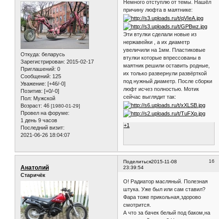
Немного отступлю от темы. Нашёл
причину люфта в маятнике:
Эти втулки сделали новые из
нержавейки , а их диаметр
увеличили на 1мм. Пластиковые
Откуда:
беларусь
втулки которые впрессованы в
Зарегистрирован
: 2015-02-17
маятник решили оставить родные,
Приглашений:
0
их только развернули развёрткой
Сообщений:
125
под нужный диаметр. После сборки
Уважение:
[+46/-0]
люфт исчез полностью. Мотик
Позитив:
[+0/-0]
сейчас выглядит так:
Пол:
Мужской
Возраст:
46
[1980-01-29]
Провел на форуме:
1 день 9 часов
+1
Последний визит:
2021-06-26 18:04:07
16
Поделиться
2015-11-08
Анатолий
23:39:54
Старичёк
О! Радиатор масляный. Полезная
штука. Уже был или сам ставил?
Фара тоже прикольная,здорово
смотрится.
А что за бачек белый под баком,на