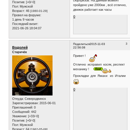
сюрпризов. На данный момент
Позитив:
[+0/-0]
пройдено уже 2000км , всё отлично,
Пол:
Мужской
движок работает как часы
Возраст:
46
[1980-01-29]
Провел на форуме:
0
1 день 9 часов
Последний визит:
2021-06-26 18:04:07
3
Поделиться
2015-11-03
Водолей
22:56:08
Старичёк
Привет !
Отлично исправил косяк, респект
механику !
Прокладки для Ямахи из Италии
0
Откуда:
Северодвинск
Зарегистрирован
: 2015-06-01
Приглашений:
0
Сообщений:
442
Уважение:
[+33/-0]
Позитив:
[+0/-0]
Пол:
Мужской
Возраст:
64
[1962-05-08]