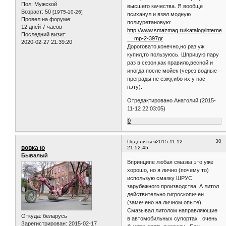
Пол:
Мужской
высшего качества. Я вообще
Возраст:
50
[1975-10-26]
психанул и взял модную
Провел на форуме:
полиуретановую:
12 дней 7 часов
http://www.smazmag.ru/katalog/internet-
Последний визит:
… mp-2-397gr
2020-02-27 21:39:20
Дороговато,конечно,но раз уж
купил,то пользуюсь. Шприцую пару
раз в сезон,как правило,весной и
иногда после мойек (через водные
преграды не езжу,ибо их у нас
нэту).
Отредактировано Анатолий (2015-
11-12 22:03:05)
0
30
Поделиться
2015-11-12
вовка ю
21:52:45
Бывалый
Впринципе любая смазка это уже
хорошо, но я лично (почему то)
использую смазку ШРУС
зарубежного производства. А литол
действительно гигроскопичен
(замечено на личном опыте).
Смазывал литолом направляющие
Откуда:
беларусь
в автомобильных супортах , очень
Зарегистрирован
: 2015-02-17