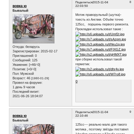
8
Поделиться
2015-11-04
вовка ю
22:03:50
Бывалый
Мотик праворульный (шутка)-
тоесть из Англии. Объём точно
125сс, поршень первого ремонта.
Прокладки использовал такие :
Откуда:
беларусь
Зарегистрирован
: 2015-02-17
Приглашений:
0
при сборке использовал такой
Сообщений:
125
герметик:
Уважение:
[+46/-0]
Позитив:
[+0/-0]
Пол:
Мужской
Возраст:
46
[1980-01-29]
0
Провел на форуме:
1 день 9 часов
Последний визит:
2021-06-26 18:04:07
9
Поделиться
2015-11-04
вовка ю
22:10:46
Бывалый
125сс--- реально мало для такого
мотика , поэтому звёзды поставил
14зубов спереди и 52зуба сзади.