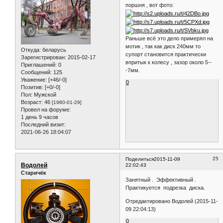
поршня , вот фото:
Раньше всё это дело примерял на
мотик , так как диск 240мм то
Откуда:
беларусь
супорт становится практически
Зарегистрирован
: 2015-02-17
впритык к колесу , зазор около 5--
Приглашений:
0
-7мм.
Сообщений:
125
Уважение:
[+46/-0]
0
Позитив:
[+0/-0]
Пол:
Мужской
Возраст:
46
[1980-01-29]
Провел на форуме:
1 день 9 часов
Последний визит:
2021-06-26 18:04:07
25
Поделиться
2015-11-09
Водолей
22:02:43
Старичёк
Занятный . Эффективный .
Практикуется подрезка диска.
Отредактировано Водолей (2015-11-
09 22:04:13)
0