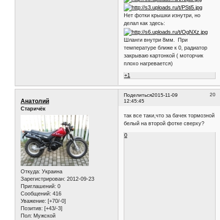
Нет фотки крышки изнутри, но
делал как здесь:
Шланги внутри 8мм. При
температуре ближе к 0, радиатор
закрываю картонкой ( моторчик
плохо нагревается)
+1
20
Поделиться
2015-11-09
Анатолий
12:45:45
Старичёк
так все таки,что за бачек тормозной
белый на второй фотке сверху?
0
Откуда:
Украина
Зарегистрирован
: 2012-09-23
Приглашений:
0
Сообщений:
416
Уважение:
[+70/-0]
Позитив:
[+43/-3]
Пол:
Мужской