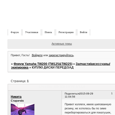
Форум
Участники
Поиск
Регистрация
Войти
Активные темы
Привет, Гость!
Войдите
или
зарегистрируйтесь
.
»
Форум Yamaha TW200 (TW125&TW225)
»
Запчасти/аксессуары/
экипировка
»
КУПЛЮ ДИСКИ ПЕРЕД/ЗАД
Страница:
1
КУПЛЮ ДИСКИ ПЕРЕД/ЗАД
1
Поделиться
2015-09-29
Никита
11:04:56
Старичёк
Привет коллеги, имею шипованную
резину, не хотелось бы по зиме
перебортироваться для покатушек,