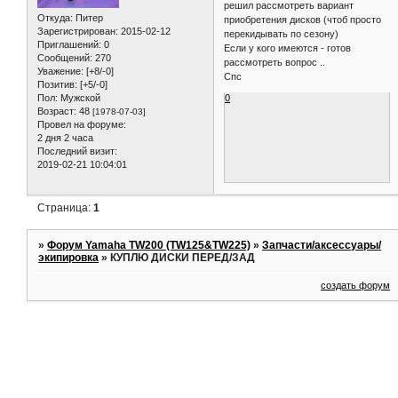
решил рассмотреть вариант
Откуда:
Питер
приобретения дисков (чтоб просто
Зарегистрирован
: 2015-02-12
перекидывать по сезону)
Приглашений:
0
Если у кого имеются - готов
Сообщений:
270
рассмотреть вопрос ..
Уважение:
[+8/-0]
Спс
Позитив:
[+5/-0]
0
Пол:
Мужской
Возраст:
48
[1978-07-03]
Провел на форуме:
2 дня 2 часа
Последний визит:
2019-02-21 10:04:01
Страница:
1
»
Форум Yamaha TW200 (TW125&TW225)
»
Запчасти/аксессуары/
экипировка
»
КУПЛЮ ДИСКИ ПЕРЕД/ЗАД
создать форум