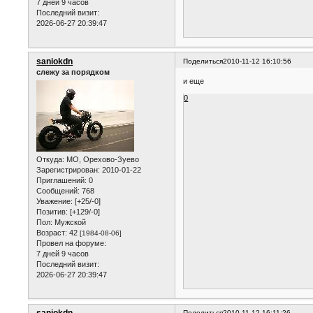
7 дней 9 часов
Последний визит:
2026-06-27 20:39:47
saniokdn
Поделиться
2010-11-12 16:10:56
слежу за порядком
и еще
0
Откуда:
МО, Орехово-Зуево
Зарегистрирован
: 2010-01-22
Приглашений:
0
Сообщений:
768
Уважение:
[+25/-0]
Позитив:
[+129/-0]
Пол:
Мужской
Возраст:
42
[1984-08-06]
Провел на форуме:
7 дней 9 часов
Последний визит:
2026-06-27 20:39:47
Поделиться
2010-11-12 16:11:26