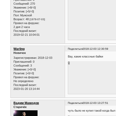
Сообщений:
270
Уважение:
[+8/-0]
Позитив:
[+5/-0]
Пол:
Мужской
Возраст:
48
[1978-07-03]
Провел на форуме:
2 дня 2 часа
Последний визит:
2019-02-21 10:04:01
Warling
Поделиться
2018-12-03 12:30:59
Новичок
Вау, какие классные байки
Зарегистрирован
: 2018-12-03
Приглашений:
0
0
Сообщений:
3
Уважение:
[+0/-0]
Позитив:
[+0/-0]
Провел на форуме:
Не определено
Последний визит:
2023-01-20 13:14:44
Вадим Мамедов
Поделиться
2018-12-03 13:27:51
Старичёк
чуть было не купил такой когда был