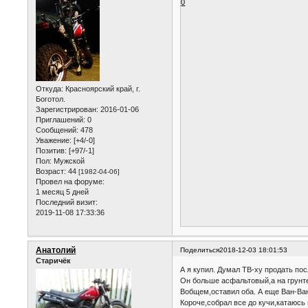
0
Откуда:
Красноярский край, г.
Боготол.
Зарегистрирован
: 2016-01-06
Приглашений:
0
Сообщений:
478
Уважение:
[+4/-0]
Позитив:
[+97/-1]
Пол:
Мужской
Возраст:
44
[1982-04-06]
Провел на форуме:
1 месяц 5 дней
Последний визит:
2019-11-08 17:33:36
Анатолий
Поделиться
2018-12-03 18:01:53
Старичёк
А я купил. Думал ТВ-ху продать пос
Он больше асфальтовый,а на грунте
Вобщем,оставил оба. А еще Ван-Ван
Короче,собрал все до кучи,катаюсь 