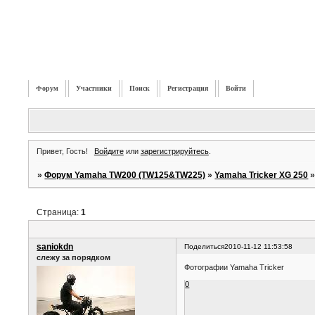
Форум
Участники
Поиск
Регистрация
Войти
Привет, Гость!
Войдите
или
зарегистрируйтесь
.
»
Форум Yamaha TW200 (TW125&TW225)
»
Yamaha Tricker XG 250
Страница:
1
saniokdn
Поделиться
2010-11-12 11:53:58
слежу за порядком
Фотографии Yamaha Tricker
0