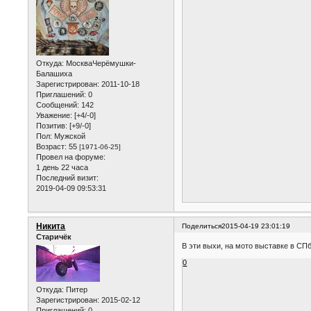
Откуда:
МоскваЧерёмушки-
Балашиха
Зарегистрирован
: 2011-10-18
Приглашений:
0
Сообщений:
142
Уважение:
[+4/-0]
Позитив:
[+9/-0]
Пол:
Мужской
Возраст:
55
[1971-06-25]
Провел на форуме:
1 день 22 часа
Последний визит:
2019-04-09 09:53:31
Никита
Поделиться
2015-04-19 23:01:19
Старичёк
В эти выхи, на мото выставке в СПб 
0
Откуда:
Питер
Зарегистрирован
: 2015-02-12
Приглашений:
0