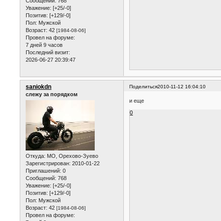
Сообщений:
768
Уважение:
[+25/-0]
Позитив:
[+129/-0]
Пол:
Мужской
Возраст:
42
[1984-08-06]
Провел на форуме:
7 дней 9 часов
Последний визит:
2026-06-27 20:39:47
saniokdn
Поделиться
2010-11-12 16:04:10
слежу за порядком
и еще
0
Откуда:
МО, Орехово-Зуево
Зарегистрирован
: 2010-01-22
Приглашений:
0
Сообщений:
768
Уважение:
[+25/-0]
Позитив:
[+129/-0]
Пол:
Мужской
Возраст:
42
[1984-08-06]
Провел на форуме: