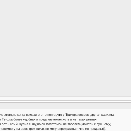
ле этого,но когда поюзал его,то понял,что у Трикера совсем другая харизма.
 Тв-шка более удобная и предсказуемая,хоть и не такая резвая.
 есть,125-й. Купил сыну,но он мототемой не заболел (может,и к лучшему).
понемногу на всех трех,никак не могу определиться,что же продать))).