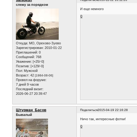
saniokdn
слежу за порядком
И еще немного
0
Откуда:
МО, Орехово-Зуево
Зарегистрирован
: 2010-01-22
Приглашений:
0
Сообщений:
768
Уважение:
[+25/-0]
Позитив:
[+129/-0]
Пол:
Мужской
Возраст:
42
[1984-08-06]
Провел на форуме:
7 дней 9 часов
Последний визит:
2026-06-27 20:39:47
Штурман_Басов
Поделиться
2015-04-19 22:16:28
Бывалый
Ничо так, интересные фотки!
0