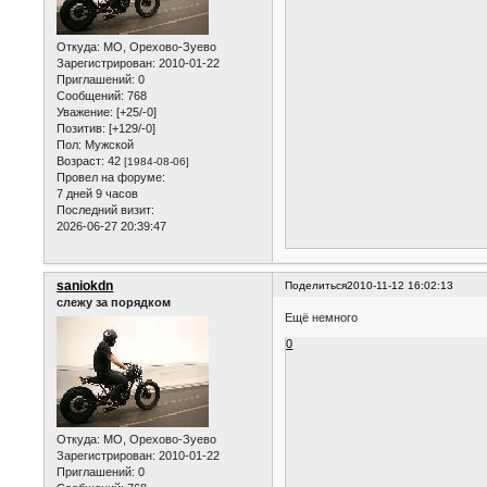
Откуда:
МО, Орехово-Зуево
Зарегистрирован
: 2010-01-22
Приглашений:
0
Сообщений:
768
Уважение:
[+25/-0]
Позитив:
[+129/-0]
Пол:
Мужской
Возраст:
42
[1984-08-06]
Провел на форуме:
7 дней 9 часов
Последний визит:
2026-06-27 20:39:47
saniokdn
Поделиться
2010-11-12 16:02:13
слежу за порядком
Ещё немного
0
Откуда:
МО, Орехово-Зуево
Зарегистрирован
: 2010-01-22
Приглашений:
0