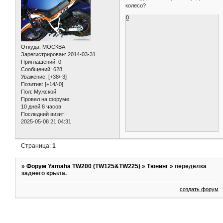
колесо?
0
Откуда:
МОСКВА
Зарегистрирован
: 2014-03-31
Приглашений:
0
Сообщений:
628
Уважение:
[+38/-3]
Позитив:
[+14/-0]
Пол:
Мужской
Провел на форуме:
10 дней 8 часов
Последний визит:
2025-05-08 21:04:31
Страница:
1
»
Форум Yamaha TW200 (TW125&TW225)
»
Тюнинг
»
переделка
заднего крыла.
создать форум