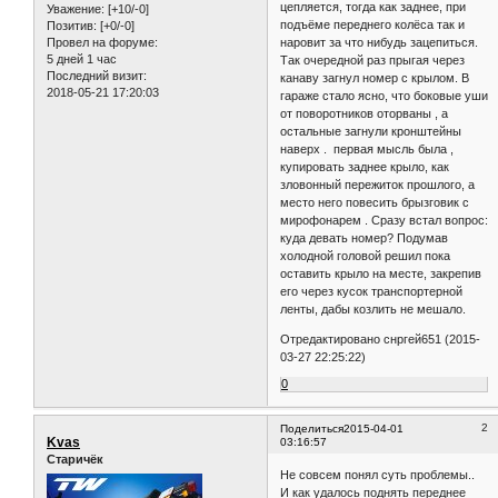
цепляется, тогда как заднее, при
Уважение:
[+10/-0]
подъёме переднего колёса так и
Позитив:
[+0/-0]
наровит за что нибудь зацепиться.
Провел на форуме:
5 дней 1 час
Так очередной раз прыгая через
Последний визит:
канаву загнул номер с крылом. В
2018-05-21 17:20:03
гараже стало ясно, что боковые уши
от поворотников оторваны , а
остальные загнули кронштейны
наверх . первая мысль была ,
купировать заднее крыло, как
зловонный пережиток прошлого, а
место него повесить брызговик с
мирофонарем . Сразу встал вопрос:
куда девать номер? Подумав
холодной головой решил пока
оставить крыло на месте, закрепив
его через кусок транспортерной
ленты, дабы козлить не мешало.
Отредактировано снргей651 (2015-
03-27 22:25:22)
0
2
Поделиться
2015-04-01
Kvas
03:16:57
Старичёк
Не совсем понял суть проблемы..
И как удалось поднять переднее