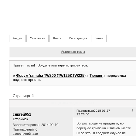
Форум
Участники
Поиск
Регистрация
Войти
Активные темы
Привет, Гость!
Войдите
или
зарегистрируйтесь
.
»
Форум Yamaha TW200 (TW125&TW225)
»
Тюнинг
»
переделка
заднего крыла.
Страница:
1
переделка заднего крыла.
1
Поделиться
2015-03-27
снргей651
22:23:50
Старичёк
Вопрос вроде не праздный, но
Зарегистрирован
: 2014-09-10
переднее крыло на штатном месте
Приглашений:
0
ни за что , в среднем случае не
Сообщений:
448