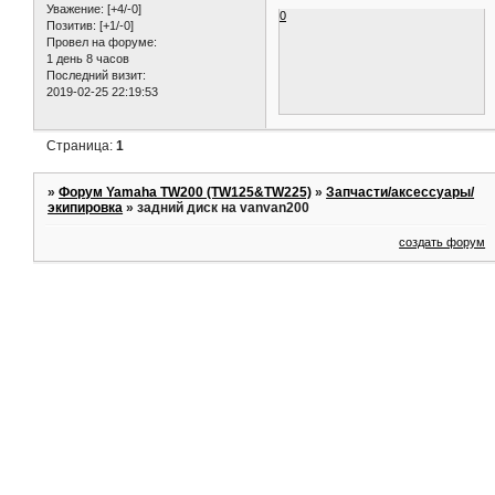
Уважение:
[+4/-0]
0
Позитив:
[+1/-0]
Провел на форуме:
1 день 8 часов
Последний визит:
2019-02-25 22:19:53
Страница:
1
»
Форум Yamaha TW200 (TW125&TW225)
»
Запчасти/аксессуары/
экипировка
»
задний диск на vanvan200
создать форум