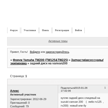
Форум
Участники
Поиск
Регистрация
Войти
Активные темы
Привет, Гость!
Войдите
или
зарегистрируйтесь
.
»
Форум Yamaha TW200 (TW125&TW225)
»
Запчасти/аксессуары/
экипировка
»
задний диск на vanvan200
Страница:
1
задний диск на vanvan200
1
Поделиться
2015-01-26
Алекс
17:42:06
Активный участник
куплю задний диск спицевый на
Зарегистрирован
: 2012-06-29
suzuki vanvan 200 ( либо rv125 ,
Приглашений:
0
rv200) новый или бу
Сообщений:
79