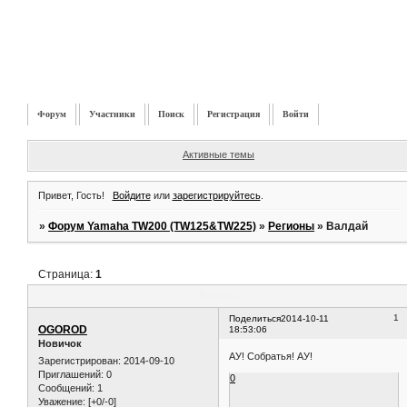
Форум
Участники
Поиск
Регистрация
Войти
Активные темы
Привет, Гость!
Войдите
или
зарегистрируйтесь
.
»
Форум Yamaha TW200 (TW125&TW225)
»
Регионы
»
Валдай
Страница:
1
Валдай
1
Поделиться
2014-10-11
OGOROD
18:53:06
Новичок
АУ! Собратья! АУ!
Зарегистрирован
: 2014-09-10
Приглашений:
0
0
Сообщений:
1
Уважение:
[+0/-0]