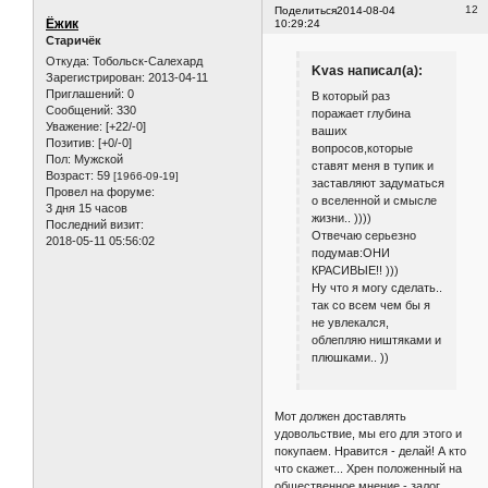
12
Поделиться
2014-08-04
Ёжик
10:29:24
Старичёк
Откуда:
Тобольск-Салехард
Kvas написал(а):
Зарегистрирован
: 2013-04-11
Приглашений:
0
В который раз
Сообщений:
330
поражает глубина
Уважение:
[+22/-0]
ваших
Позитив:
[+0/-0]
вопросов,которые
Пол:
Мужской
ставят меня в тупик и
Возраст:
59
[1966-09-19]
заставляют задуматься
Провел на форуме:
о вселенной и смысле
3 дня 15 часов
жизни.. ))))
Последний визит:
Отвечаю серьезно
2018-05-11 05:56:02
подумав:ОНИ
КРАСИВЫЕ!! )))
Ну что я могу сделать..
так со всем чем бы я
не увлекался,
облепляю ништяками и
плюшками.. ))
Мот должен доставлять
удовольствие, мы его для этого и
покупаем. Нравится - делай! А кто
что скажет... Хрен положенный на
общественное мнение - залог