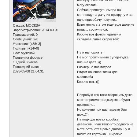
могу сказать..
Сейчас привезут номера на
мот,поеду на дачу их прикручу и за
одно присобачу покупки..
Блин,мотик в этом году еще даже не
Откуда:
МОСКВА
видел.. соскучился.
Зарегистрирован
: 2014-03-31
Короче вот фотки пералей и
Приглашений:
0
Сообщений:
628
складная лапка скоростей:
Уважение:
[+38/-3]
Позитив:
[+14/-0]
Ну и на поржать..
Пол:
Мужской
Не мог пройти мимо супер-гудка,
Провел на форуме:
10 дней 8 часов
пленил цвет..)))
Последний визит:
Размер не посмотрел..
2025-05-08 21:04:31
Рядом обычная зипка для
масштаба..
Короче вот..)))
Попробую его тоже вкорячить,даже
место присмотрел,надеюсь будет
прикольно..
Но конечно при распаковке был
шок..)))
На подходе новая коробка
девайсов.. чувствую что родного на
моте останется рама,двигло, ну и
визитная карточка - широкие