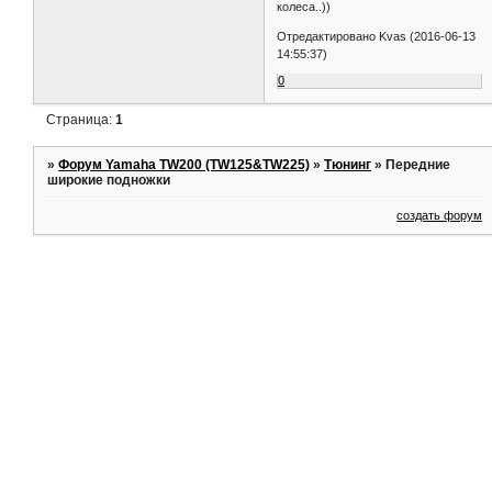
колеса..))
Отредактировано Kvas (2016-06-13
14:55:37)
0
Страница:
1
»
Форум Yamaha TW200 (TW125&TW225)
»
Тюнинг
»
Передние
широкие подножки
создать форум