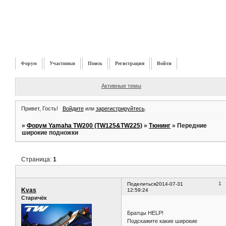
Форум
Участники
Поиск
Регистрация
Войти
Активные темы
Привет, Гость!
Войдите
или
зарегистрируйтесь
.
»
Форум Yamaha TW200 (TW125&TW225)
»
Тюнинг
»
Передние
широкие подножки
Страница:
1
Передние широкие подножки
1
Поделиться
2014-07-31
Kvas
12:59:24
Старичёк
Братцы HELP!
Подскажите какие широкие