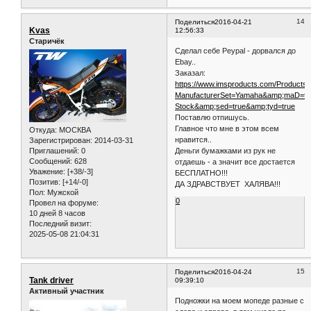
14
Поделиться
2016-04-21
Kvas
12:56:33
Старичёк
Сделал себе Peypal - дорвался до
Ebay..
Заказал:
https://www.imsproducts.com/Products/
ManufacturerSet=Yamaha&amp;maD=tr
Stock&amp;sed=true&amp;tyd=true
Поставлю отпишусь.
Главное что мне в этом всем
Откуда:
МОСКВА
нравится..
Зарегистрирован
: 2014-03-31
Деньги бумажками из рук не
Приглашений:
0
Сообщений:
628
отдаешь - а значит все достается
Уважение:
[+38/-3]
БЕСПЛАТНО!!!
Позитив:
[+14/-0]
ДА ЗДРАВСТВУЕТ ХАЛЯВА!!!
Пол:
Мужской
0
Провел на форуме:
10 дней 8 часов
Последний визит:
2025-05-08 21:04:31
15
Поделиться
2016-04-24
Tank driver
09:39:10
Активный участник
Подножки на моем мопеде разные с