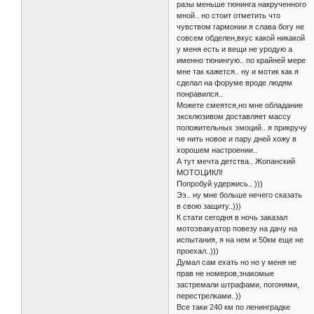
разы меньше тюнинга накрученного
мной.. но стоит отметить что
чувством гармонии я слава богу не
совсем обделен,вкус какой никакой
у меня есть и вещи не уродую а
именно тюнингую.. по крайней мере
мне так кажется.. ну и мотик как я
сделал на форуме вроде людям
понравился..
Можете смеятся,но мне обладание
эксклюзивом доставляет массу
положительных эмоций.. я прикручу
че нить новое и пару дней хожу в
хорошем настроении..
А тут мечта детства.. Жопанский
МОТОЦИКЛ!
Попробуй удержись.. )))
Ээ.. ну мне больше нечего сказать
в свою защиту..)))
К стати сегодня в ночь заказал
мотоэвакуатор повезу на дачу на
испытания, я на нем и 50км еще не
проехал..)))
Думал сам ехать но но у меня не
прав не номеров,знакомые
застремали штрафами, погонями,
перестрелками..))
Все таки 240 км по ленинградке