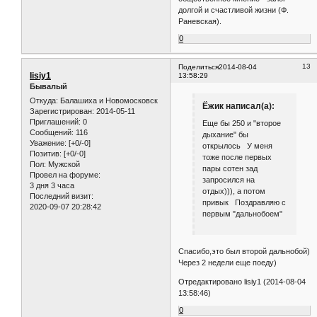
долгой и счастливой жизни (Ф.
Раневская).
0
13
Поделиться
2014-08-04
lisiy1
13:58:29
Бывалый
Откуда:
Балашиха и Новомосковск
Ёжик написал(а):
Зарегистрирован
: 2014-05-11
Приглашений:
0
Еще бы 250 и "второе
Сообщений:
116
дыхание" бы
Уважение:
[+0/-0]
открылось У меня
Позитив:
[+0/-0]
тоже после первых
Пол:
Мужской
пары сотен зад
Провел на форуме:
запросился на
3 дня 3 часа
отдых))), а потом
Последний визит:
привык Поздравляю с
2020-09-07 20:28:42
первым "дальнобоем"
Спасибо,это был второй дальнобой)
Через 2 недели еще поеду)
Отредактировано lisiy1 (2014-08-04
13:58:46)
0