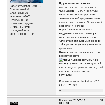
Ну раз запантентовать не
Зарегистрирован
: 2015-10-11
получиться, то если надумаете
Приглашений:
0
такие делать, - могу поделиться
Сообщений:
30
своим пакетом конструкторско-
Уважение:
[+1/-0]
технологической документации на
Позитив:
[+1/-0]
удлинители подножек - 3D модели +
Провел на форуме:
развертки + чертежи.
21 час 41 минуту
Первый вариант у меня был
Последний визит:
неудачным - не учел разницу в
2025-10-03 18:48:32
конструкции подножек, сделал
удлинители одинаковыми, но за то
2-й вариант получился уже вполне
пригодным.
Это вот самый первый неудачный
вариант на фото -
P.S. Еще у меня есть самодельный
щиток защиты приборов для круглой
фары, он еще брутальнее
получился )
Отредактировано Tank driver (2016-
04-24 18:47:03)
0
18
Поделиться
2016-05-12
Фагит
08:09:53