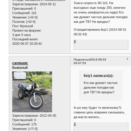
3часа скорость 90-110, На
Зарегистрирован
: 2014-05-11
выходных еще поеду 250, конечно
Приглашений:
0
не очень комфортно,но надо) Кто
Сообщений:
116
как думает частые дальние поездки
Уважение:
[+0/-0]
как для ТВ? Не вредны?
Позитив:
[+0/-0]
Пол:
Мужской
Отредактировано lisiy1 (2014-08-01
Провел на форуме:
08:32:43)
3 дня 3 часа
Последний визит:
0
2020-09-07 20:28:42
7
Поделиться
2014-08-03
carmusic
04:47:53
Бывалый
lisiy1 написал(а):
Кто как думает частые
дальние поездки как
для ТВ? Не вредны?
А шо ему будет то железному?)
главное цепь вовремя смазывать,
Зарегистрирован
: 2012-04-30
да масло менять...
Приглашений:
0
0
Сообщений:
175
Уважение:
[+7/-0]