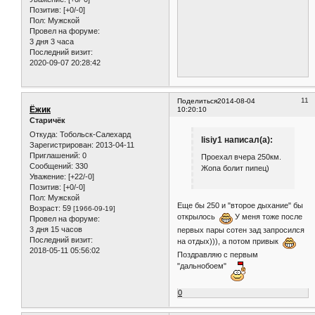
Позитив:
[+0/-0]
Пол:
Мужской
Провел на форуме:
3 дня 3 часа
Последний визит:
2020-09-07 20:28:42
11
Поделиться
2014-08-04
Ёжик
10:20:10
Старичёк
Откуда:
Тобольск-Салехард
lisiy1 написал(а):
Зарегистрирован
: 2013-04-11
Приглашений:
0
Проехал вчера 250км.
Сообщений:
330
Жопа болит пипец)
Уважение:
[+22/-0]
Позитив:
[+0/-0]
Пол:
Мужской
Еще бы 250 и "второе дыхание" бы
Возраст:
59
[1966-09-19]
открылось
У меня тоже после
Провел на форуме:
3 дня 15 часов
первых пары сотен зад запросился
Последний визит:
на отдых))), а потом привык
2018-05-11 05:56:02
Поздравляю с первым
"дальнобоем"
0