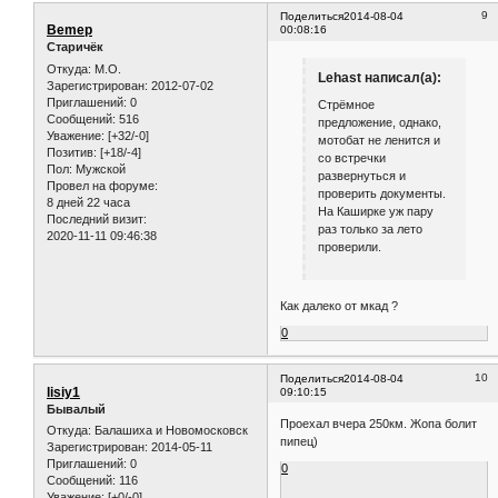
9
Поделиться
2014-08-04
Bemep
00:08:16
Старичёк
Откуда:
М.О.
Lehast написал(а):
Зарегистрирован
: 2012-07-02
Приглашений:
0
Стрёмное
Сообщений:
516
предложение, однако,
Уважение:
[+32/-0]
мотобат не ленится и
Позитив:
[+18/-4]
со встречки
Пол:
Мужской
развернуться и
Провел на форуме:
проверить документы.
8 дней 22 часа
На Каширке уж пару
Последний визит:
раз только за лето
2020-11-11 09:46:38
проверили.
Как далеко от мкад ?
0
10
Поделиться
2014-08-04
lisiy1
09:10:15
Бывалый
Проехал вчера 250км. Жопа болит
Откуда:
Балашиха и Новомосковск
пипец)
Зарегистрирован
: 2014-05-11
Приглашений:
0
0
Сообщений:
116
Уважение:
[+0/-0]