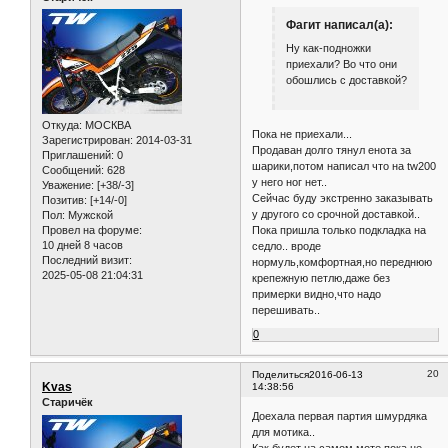
Фагит написал(а):
Ну как-подножки
приехали? Во что они
обошлись с доставкой?
Откуда:
МОСКВА
Пока не приехали...
Зарегистрирован
: 2014-03-31
Продаван долго тянул енота за
Приглашений:
0
шарики,потом написал что на tw200
Сообщений:
628
у него ног нет..
Уважение:
[+38/-3]
Сейчас буду экстренно заказывать
Позитив:
[+14/-0]
у другого со срочной доставкой..
Пол:
Мужской
Пока пришла только подкладка на
Провел на форуме:
10 дней 8 часов
седло.. вроде
Последний визит:
нормуль,комфортная,но переднюю
2025-05-08 21:04:31
крепежную петлю,даже без
примерки видно,что надо
перешивать..
0
20
Поделиться
2016-06-13
Kvas
14:38:56
Старичёк
Доехала первая партия шмурдяка
для мотика..
Как будет на самом моте пока не