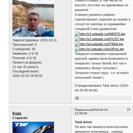
слева и справа, в том числе по
высоте, поэтому на одинаковые не
решился.
А решил удлинить родные -
спроектировал, вырезал на лазере и
согнул по чертежу из нержавейки
толщиной 3 мм удлинители:
Зарегистрирован
: 2015-10-11
Приглашений:
0
Сообщений:
30
Уважение:
[+1/-0]
Покрасил полимерно-порошковой
Позитив:
[+1/-0]
краской, однако была возможность
Провел на форуме:
покрасить только белой, вот так и
21 час 41 минуту
появились белые топталки )
Последний визит:
Затрачен только труд - т.е. истинно
2025-10-03 18:48:32
колхозный тюнинг )
Отредактировано Tank driver (2016-
04-24 09:44:06)
+1
16
Поделиться
2016-04-24
Kvas
12:09:00
Старичёк
Tank driver
По мне так никакого колхоза,очень
аккуратно получилось.. хорошо