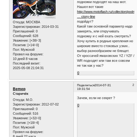
подножки подходят на наш мот.
Нашел вот такие
http://www.motoflash.ru/collection/podn
… ctory-line
подойдут?
Откуда:
МОСКВА
Какой там основной параметр надо
Зарегистрирован
: 2014-03-31
замерять, или откручивать
Приглашений:
0
Сообщений:
628
подножку и с ней ехать смотреть?
Уважение:
[+38/-3]
Хочу купить в родные крепления но
Позитив:
[+14/-0]
широкие вместо стоковых узких..
Пол:
Мужской
выбор разнообразием не блещет.
Провел на форуме:
От кроссачей ямаховских YZ / YZF /
10 дней 8 часов
WR подходят или там все совсем
Последний визит:
не так как у нас?
2025-05-08 21:04:31
0
2
Поделиться
2014-07-31
Bemep
19:31:54
Старичёк
Зачем, если не секрет ?
Откуда:
М.О.
Зарегистрирован
: 2012-07-02
0
Приглашений:
0
Сообщений:
516
Уважение:
[+32/-0]
Позитив:
[+18/-4]
Пол:
Мужской
Провел на форуме:
8 дней 22 часа