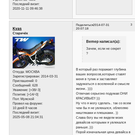
Последний визит:
2020-11-11 09:46:38
3
Поделиться
2014-07-31
Kvas
20:07:18
Старичёк
Bemep написал(а):
Зачем, если не секрет
?
В который раз поражает глубина
Откуда:
МОСКВА
ваших вопросов,которые ставят
Зарегистрирован
: 2014-03-31
меня в тупик и заставляют
Приглашений:
0
задуматься о вселенной и смысле
Сообщений:
628
жизни.. ))))
Уважение:
[+38/-3]
Отвечаю серьезно подумав:ОНИ
Позитив:
[+14/-0]
КРАСИВЫЕ!! )))
Пол:
Мужской
Ну что я могу сделать.. так со всем
Провел на форуме:
10 дней 8 часов
чем бы я не увлекался, облепляю
Последний визит:
ништяками и плюшками.. ))
2025-05-08 21:04:31
Слава богу вы не видели моих
девайсов которыми я увлекался
раньше..)))
Порой изначальная цена девайса в