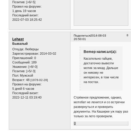
Позитив:
[+6/-5]
Провел на форуме:
1 день 19 часов
Последний визит:
2022-07-03 18:25:42
8
Поделиться
2014-08-03
Lehast
20:50:01
Бывалый
Откуда:
Люберцы
Bemep написал(а):
Зарегистрирован
: 2014-03-02
Приглашений:
0
Касательно гайцев,
Сообщений:
189
достаточно вывезти
Уважение:
[+8/-0]
мотик за мкад. Дальше
Позитив:
[+5/-3]
он никому не
Пол:
Мужской
интересен, в том числе
Возраст:
48
[1978-02-28]
на постах.
Провел на форуме:
5 дней 6 часов
Последний визит:
2022-12-11 03:19:40
Стрёмное предложение, однако,
мотобат не ленится и со встречки
развернуться и проверить
документы. На Каширке уж пару раз
только за лето проверили.
0