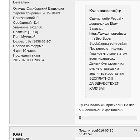
Бывалый
Откуда:
Октябрьский Башкирия
Kvas написал(а):
Зарегистрирован
: 2015-10-09
Приглашений:
0
Сделал себе Peypal -
Сообщений:
114
дорвался до Ebay..
Уважение:
[+11/-0]
Заказал:
Позитив:
[+1/-0]
https://www.imsproducts.com/Pro
Пол:
Мужской
… sSet=Super
Возраст:
67
[1958-09-20]
Stock&amp;sed=true&amp;tyd=tr
Провел на форуме:
Поставлю отпишусь.
4 дня 10 часов
Главное что мне в этом
Последний визит:
всем нравится..
2017-07-09 11:08:54
Деньги бумажками из
рук не отдаешь - а
значит все достается
БЕСПЛАТНО!!!
ДА ЗДРАВСТВУЕТ
ХАЛЯВА!!!
Ну как-подножки приехали? Во что
они обошлись с доставкой?
0
19
Поделиться
2016-05-15
Kvas
03:42:54
Старичёк