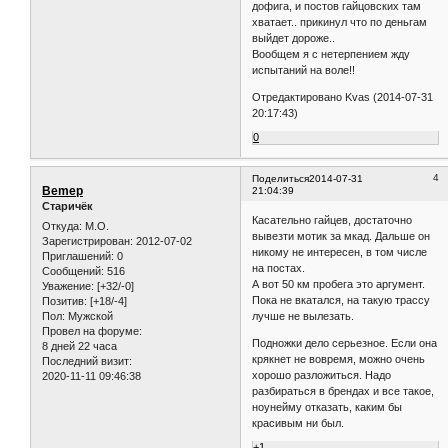
дофига, и постов гайцовских там
хватает.. прикинул что по деньгам
выйдет дороже..
Вообщем я с нетерпением жду
испытаний на воле!!
Отредактировано Kvas (2014-07-31
20:17:43)
0
4
Поделиться
2014-07-31
Bemep
21:04:39
Старичёк
Касательно гайцев, достаточно
Откуда:
М.О.
вывезти мотик за мкад. Дальше он
Зарегистрирован
: 2012-07-02
никому не интересен, в том числе
Приглашений:
0
на постах.
Сообщений:
516
А вот 50 км пробега это аргумент.
Уважение:
[+32/-0]
Пока не вкатался, на такую трассу
Позитив:
[+18/-4]
Пол:
Мужской
лучше не вылезать.
Провел на форуме:
Подножки дело серьезное. Если она
8 дней 22 часа
крякнет не вовремя, можно очень
Последний визит:
хорошо разложиться. Надо
2020-11-11 09:46:38
разбираться в брендах и все такое,
ноунейму отказать, каким бы
красивым ни был.
+1