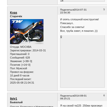
5
Поделиться
2014-07-31
Kvas
22:54:30
Старичёк
И опять сплошной конструктив!
Плюсанул..
Спасибо за советы!
Все, труба зовет, я покатил..)))
0
Откуда:
МОСКВА
Зарегистрирован
: 2014-03-31
Приглашений:
0
Сообщений:
628
Уважение:
[+38/-3]
Позитив:
[+14/-0]
Пол:
Мужской
Провел на форуме:
10 дней 8 часов
Последний визит:
2025-05-08 21:04:31
6
Поделиться
2014-08-01
lisiy1
08:25:21
Бывалый
Я на своей тв225 250км проезжал
Откуда:
Балашиха и Новомосковск