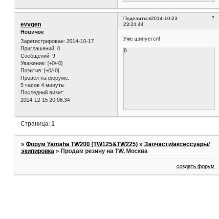
7
Поделиться
2014-10-23
evvgen
23:24:44
Новичок
Уже шипуется!
Зарегистрирован
: 2014-10-17
Приглашений:
0
0
Сообщений:
9
Уважение:
[+0/-0]
Позитив:
[+0/-0]
Провел на форуме:
5 часов 4 минуты
Последний визит:
2014-12-15 20:08:34
Страница:
1
»
Форум Yamaha TW200 (TW125&TW225)
»
Запчасти/аксессуары/
экипировка
»
Продам резину на TW, Москва
создать форум