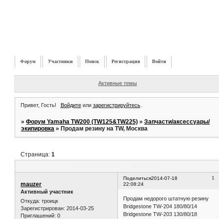
Форум
Участники
Поиск
Регистрация
Войти
Активные темы
Привет, Гость!
Войдите
или
зарегистрируйтесь
.
»
Форум Yamaha TW200 (TW125&TW225)
»
Запчасти/аксессуары/
экипировка
»
Продам резину на TW, Москва
Страница:
1
Продам резину на TW, Москва
1
Поделиться
2014-07-18
mauzer
22:08:24
Активный участник
Продам недорого штатную резину
Откуда:
троицк
Bridgestone TW-204 180/80/14
Зарегистрирован
: 2014-03-25
Bridgestone TW-203 130/80/18
Приглашений:
0