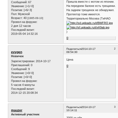
Пришла вместе с мотом из японии.
Сообщений:
67
На переднем балоне есть трещинки.
Уважение:
[+1/-0]
На заднем трещинок не обнаружил.
Позитив:
[+6/-3]
Пол:
Мужской
Протектор тоже имеется.
Возраст:
40
[1985-09-10]
Территориально Москва (ТиНАО
Провел на форуме:
2 дня 12 часов
Последний визит:
)
2019-05-04 14:32:16
0
2
Поделиться
2014-10-17
evvgen
09:54:30
Новичок
Цена
Зарегистрирован
: 2014-10-17
Приглашений:
0
0
Сообщений:
9
Уважение:
[+0/-0]
Позитив:
[+0/-0]
Провел на форуме:
5 часов 4 минуты
Последний визит:
2014-12-15 20:08:34
3
Поделиться
2014-10-17
mauzer
10:14:11
Активный участник
2000 за обе