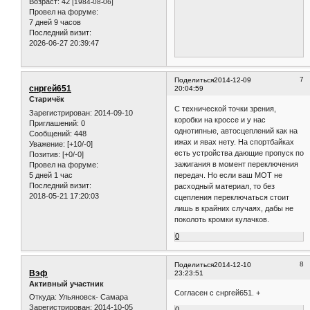
Возраст:
42
[1984-08-06]
Провел на форуме:
7 дней 9 часов
Последний визит:
2026-06-27 20:39:47
7
Поделиться
2014-12-09
снргей651
20:04:59
Старичёк
С технической точки зрения,
Зарегистрирован
: 2014-09-10
коробки на кроссе и у нас
Приглашений:
0
однотипные, автосцеплений как на
Сообщений:
448
ижах и явах нету. На спортбайках
Уважение:
[+10/-0]
есть устройства дающие пропуск по
Позитив:
[+0/-0]
зажигания в момент переключения
Провел на форуме:
5 дней 1 час
передач. Но если ваш МОТ не
Последний визит:
расходный материал, то без
2018-05-21 17:20:03
сцепления переключаться стоит
лишь в крайних случаях, дабы не
поколоть кромки кулачков.
0
8
Поделиться
2014-12-10
Вэф
23:23:51
Активный участник
Согласен с снргей651. +
Откуда:
Ульяновск- Самара
Зарегистрирован
: 2014-10-05
0