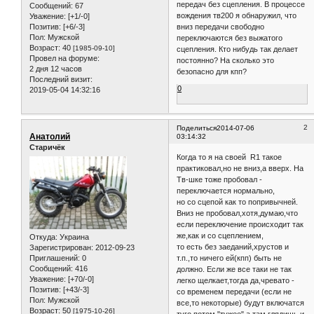
передач без сцепления. В процессе
Сообщений:
67
вождения тв200 я обнаружил, что
Уважение:
[+1/-0]
вниз передачи свободно
Позитив:
[+6/-3]
Пол:
Мужской
переключаются без выжатого
Возраст:
40
[1985-09-10]
сцепления. Кто нибудь так делает
Провел на форуме:
постоянно? На сколько это
2 дня 12 часов
безопасно для кпп?
Последний визит:
0
2019-05-04 14:32:16
2
Поделиться
2014-07-06
Анатолий
03:14:32
Старичёк
Когда то я на своей R1 такое
практиковал,но не вниз,а вверх. На
Тв-шке тоже пробовал -
переключается нормально,
но со сцепой как то попривычней.
Вниз не пробовал,хотя,думаю,что
если переключение происходит так
же,как и со сцеплением,
Откуда:
Украина
то есть без заеданий,хрустов и
Зарегистрирован
: 2012-09-23
Приглашений:
0
т.п.,то ничего ей(кпп) быть не
Сообщений:
416
должно. Если же все таки не так
Уважение:
[+70/-0]
легко щелкает,тогда да,чревато -
Позитив:
[+43/-3]
со временем передачи (если не
Пол:
Мужской
все,то некоторые) будут включатся
Возраст:
50
[1975-10-26]
туго,потом "тужее",а там,глядишь,и