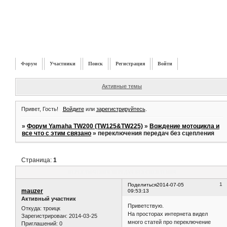
Форум
Участники
Поиск
Регистрация
Войти
Активные темы
Привет, Гость!
Войдите
или
зарегистрируйтесь
.
»
Форум Yamaha TW200 (TW125&TW225)
»
Вождение мотоцикла и
все что с этим связано
»
переключения передач без сцепления
Страница:
1
переключения передач без сцепления
1
Поделиться
2014-07-05
mauzer
09:53:13
Активный участник
Приветствую.
Откуда:
троицк
На просторах интернета видел
Зарегистрирован
: 2014-03-25
много статей про переключение
Приглашений:
0