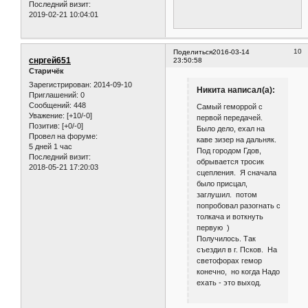
Последний визит:
2019-02-21 10:04:01
10
Поделиться
2016-03-14
снргей651
23:50:58
Старичёк
Зарегистрирован
: 2014-09-10
Никита написал(а):
Приглашений:
0
Сообщений:
448
Самый геморрой с
Уважение:
[+10/-0]
первой передачей.
Позитив:
[+0/-0]
Было дело, ехал на
Провел на форуме:
каве зизер на дальняк.
5 дней 1 час
Под городом Гдов,
Последний визит:
обрывается тросик
2018-05-21 17:20:03
сцепления. Я сначала
было присцал,
заглушил. потом
попробовал разогнать с
толкача и воткнуть
первую )
Получилось. Так
съездил в г. Псков. На
светофорах гемор
конечно, но когда Надо
ехать - это выход.