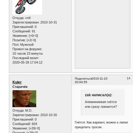
Откуда:
спб
Зарегистрирован
: 2010-10-31
Приглашений:
0
Сообщений:
91
Уважение:
[+0/-0]
Позитив:
[+2/-0]
Пол:
Мужской
Провел на форуме:
15 часов 23 минуты
Последний визит:
2020-05-28 17:04:12
14
Поделиться
2010-11-10
Kuler
20:04:55
Старичёк
zak написал(а):
Алюминиевая гнётся
или сразу ломается?
Откуда:
M.O.
Зарегистрирован
: 2010-10-26
Приглашений:
0
Гнётся. Как вариант, можно к лапке
Сообщений:
604
прицепить тросик.
Уважение:
[+28/-0]
Позитив:
[+28/-0]