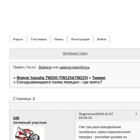
Форум
Участники
Поиск
Регистрация
Войти
Активные темы
Привет, Гость!
Войдите
или
зарегистрируйтесь
.
»
Форум Yamaha TW200 (TW125&TW225)
»
Тюнинг
»
Складывающаяся лапка передач - где взять?
Страница:
1
Складывающаяся лапка передач - где взять?
1
Поделиться
2010-11-07
zak
18:29:13
Активный участник
Уже три раза крендельком
загибалась лапка переключения
передач - разгибаю руками но