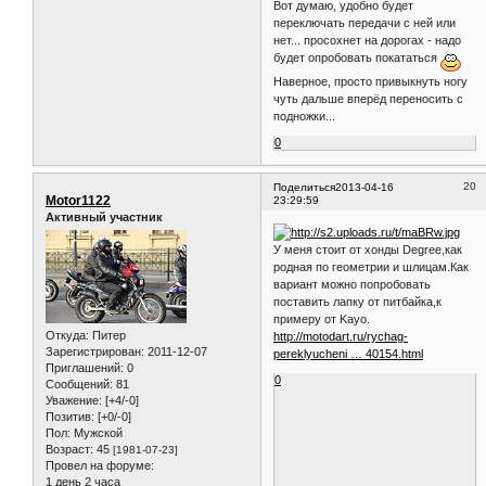
Вот думаю, удобно будет
переключать передачи с ней или
нет... просохнет на дорогах - надо
будет опробовать покататься
Наверное, просто привыкнуть ногу
чуть дальше вперёд переносить с
подножки...
0
20
Поделиться
2013-04-16
Motor1122
23:29:59
Активный участник
У меня стоит от хонды Degree,как
родная по геометрии и шлицам.Как
вариант можно попробовать
поставить лапку от питбайка,к
примеру от Kayo.
Откуда:
Питер
http://motodart.ru/rychag-
Зарегистрирован
: 2011-12-07
pereklyucheni … 40154.html
Приглашений:
0
0
Сообщений:
81
Уважение:
[+4/-0]
Позитив:
[+0/-0]
Пол:
Мужской
Возраст:
45
[1981-07-23]
Провел на форуме:
1 день 2 часа