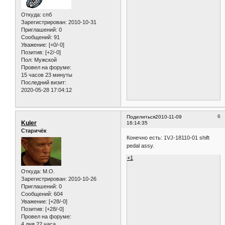
Откуда:
спб
Зарегистрирован
: 2010-10-31
Приглашений:
0
Сообщений:
91
Уважение:
[+0/-0]
Позитив:
[+2/-0]
Пол:
Мужской
Провел на форуме:
15 часов 23 минуты
Последний визит:
2020-05-28 17:04:12
6
Поделиться
2010-11-09
Kuler
16:14:35
Старичёк
Конечно есть: 1VJ-18110-01 shift
pedal assy.
+1
Откуда:
M.O.
Зарегистрирован
: 2010-10-26
Приглашений:
0
Сообщений:
604
Уважение:
[+28/-0]
Позитив:
[+28/-0]
Провел на форуме:
4 дня 22 часа