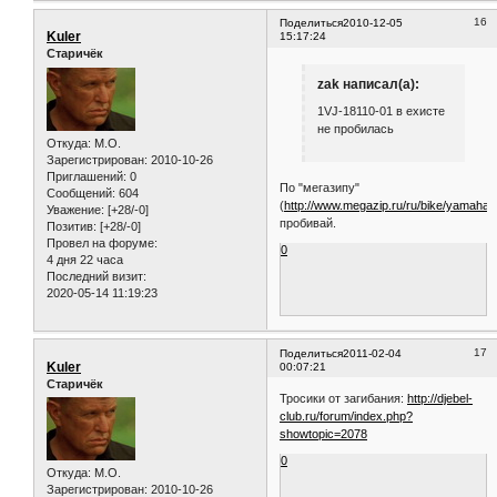
16
Поделиться
2010-12-05
Kuler
15:17:24
Старичёк
zak написал(а):
1VJ-18110-01 в ехисте
не пробилась
Откуда:
M.O.
Зарегистрирован
: 2010-10-26
Приглашений:
0
По "мегазипу"
Сообщений:
604
(
http://www.megazip.ru/ru/bike/yamaha/
Уважение:
[+28/-0]
пробивай.
Позитив:
[+28/-0]
Провел на форуме:
0
4 дня 22 часа
Последний визит:
2020-05-14 11:19:23
17
Поделиться
2011-02-04
Kuler
00:07:21
Старичёк
Тросики от загибания:
http://djebel-
club.ru/forum/index.php?
showtopic=2078
0
Откуда:
M.O.
Зарегистрирован
: 2010-10-26