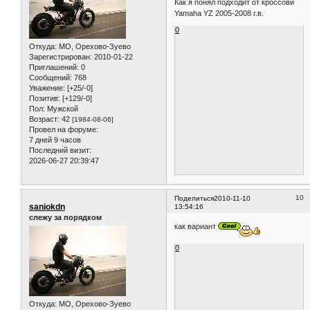
Как я понял подходит от кроссовй
Yamaha YZ 2005-2008 г.в.
0
Откуда:
МО, Орехово-Зуево
Зарегистрирован
: 2010-01-22
Приглашений:
0
Сообщений:
768
Уважение:
[+25/-0]
Позитив:
[+129/-0]
Пол:
Мужской
Возраст:
42
[1984-08-06]
Провел на форуме:
7 дней 9 часов
Последний визит:
2026-06-27 20:39:47
10
Поделиться
2010-11-10
saniokdn
13:54:16
слежу за порядком
как вариант
0
Откуда:
МО, Орехово-Зуево