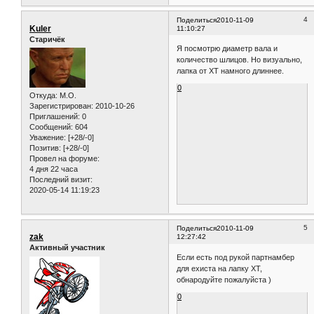
4
Поделиться
2010-11-09
Kuler
11:10:27
Старичёк
Я посмотрю диаметр вала и
количество шлицов. Но визуально,
лапка от XT намного длиннее.
0
Откуда:
M.O.
Зарегистрирован
: 2010-10-26
Приглашений:
0
Сообщений:
604
Уважение:
[+28/-0]
Позитив:
[+28/-0]
Провел на форуме:
4 дня 22 часа
Последний визит:
2020-05-14 11:19:23
5
Поделиться
2010-11-09
zak
12:27:42
Активный участник
Если есть под рукой партнамбер
для ехиста на лапку ХТ,
обнародуйте пожалуйста )
0