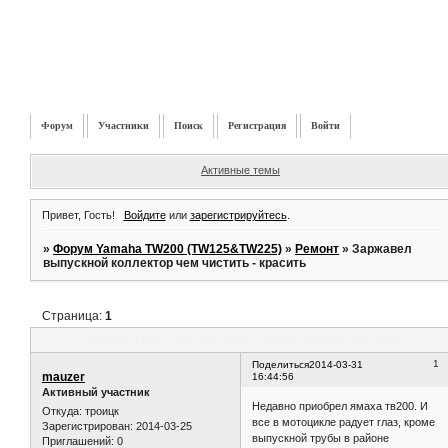
Форум
Участники
Поиск
Регистрация
Войти
Активные темы
Привет, Гость!
Войдите
или
зарегистрируйтесь
.
»
Форум Yamaha TW200 (TW125&TW225)
»
Ремонт
»
Заржавел
выпускной коллектор чем чистить - красить
Страница:
1
Заржавел выпускной коллектор чем чистить - красить
1
Поделиться
2014-03-31
mauzer
16:44:56
Активный участник
Недавно приобрел ямаха тв200. И
Откуда:
троицк
все в мотоцикле радует глаз, кроме
Зарегистрирован
: 2014-03-25
выпускной трубы в районе
Приглашений:
0