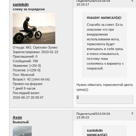
4
Поделиться
2014-04-04
saniokdn
10:16:17
слежу за порядком
mauzer написал(а):
Спасибо за совет. Есть
опасение что при
внедорожном
использовании мота,
термолента будет
Откуда:
МО, Орехово-Зуево
впитывать в себя грязь
Зарегистрирован
: 2010-01-22
и плохо отмываться,
Приглашений:
0
поэтому пока
Сообщений:
768
склоняюсь к варианту с
Уважение:
[+25/-0]
покраской.
Позитив:
[+129/-0]
Пол:
Мужской
Возраст:
42
[1984-08-06]
Провел на форуме:
Нужно обмотать термолентой цвета
7 дней 9 часов
грязи)))
Последний визит:
0
2026-06-27 20:39:47
5
Поделиться
2014-04-04
Avon
13:36:22
Бывалый
saniokdn
написал(а):