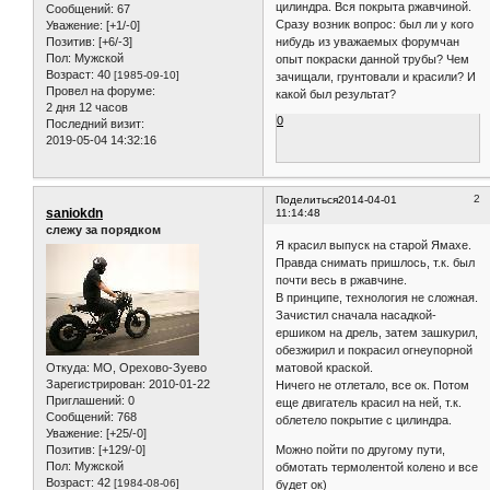
цилиндра. Вся покрыта ржавчиной.
Сообщений:
67
Сразу возник вопрос: был ли у кого
Уважение:
[+1/-0]
нибудь из уважаемых форумчан
Позитив:
[+6/-3]
Пол:
Мужской
опыт покраски данной трубы? Чем
Возраст:
40
[1985-09-10]
зачищали, грунтовали и красили? И
Провел на форуме:
какой был результат?
2 дня 12 часов
0
Последний визит:
2019-05-04 14:32:16
2
Поделиться
2014-04-01
saniokdn
11:14:48
слежу за порядком
Я красил выпуск на старой Ямахе.
Правда снимать пришлось, т.к. был
почти весь в ржавчине.
В принципе, технология не сложная.
Зачистил сначала насадкой-
ершиком на дрель, затем зашкурил,
обезжирил и покрасил огнеупорной
Откуда:
МО, Орехово-Зуево
матовой краской.
Зарегистрирован
: 2010-01-22
Ничего не отлетало, все ок. Потом
Приглашений:
0
еще двигатель красил на ней, т.к.
Сообщений:
768
облетело покрытие с цилиндра.
Уважение:
[+25/-0]
Позитив:
[+129/-0]
Можно пойти по другому пути,
Пол:
Мужской
обмотать термолентой колено и все
Возраст:
42
[1984-08-06]
будет ок)