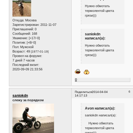
Нужно обмотать
термолентой цвета
грязи)))
Откуда:
Москва
Зарегистрирован
: 2011-11-07
Приглашений:
0
Сообщений:
168
saniokdn
Уважение:
[+17/-0]
написал(а):
Позитив:
[+8/-0]
Нужно обмотать
Пол:
Мужской
термолентой цвета
Возраст:
49
[1977-01-19]
грязи)))
Провел на форуме:
7 дней 7 часов
Последний визит:
2020-09-09 21:33:56
0
6
Поделиться
2014-04-04
saniokdn
14:17:13
слежу за порядком
Avon написал(а):
saniokdn написал(а):
Нужно обмотать
термолентой цвета
грязи)))