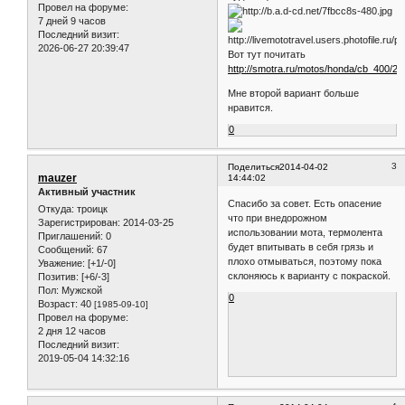
Провел на форуме:
7 дней 9 часов
Последний визит:
2026-06-27 20:39:47
Вот тут почитать
http://smotra.ru/motos/honda/cb_400/20
Мне второй вариант больше
нравится.
0
3
Поделиться
2014-04-02
mauzer
14:44:02
Активный участник
Спасибо за совет. Есть опасение
Откуда:
троицк
что при внедорожном
Зарегистрирован
: 2014-03-25
использовании мота, термолента
Приглашений:
0
будет впитывать в себя грязь и
Сообщений:
67
плохо отмываться, поэтому пока
Уважение:
[+1/-0]
склоняюсь к варианту с покраской.
Позитив:
[+6/-3]
Пол:
Мужской
0
Возраст:
40
[1985-09-10]
Провел на форуме:
2 дня 12 часов
Последний визит:
2019-05-04 14:32:16