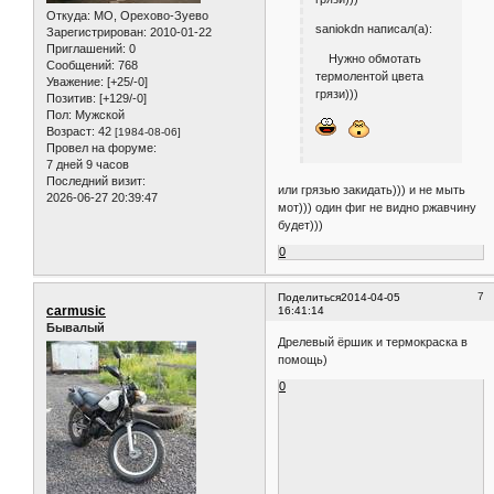
Откуда:
МО, Орехово-Зуево
saniokdn написал(а):
Зарегистрирован
: 2010-01-22
Приглашений:
0
Нужно обмотать
Сообщений:
768
термолентой цвета
Уважение:
[+25/-0]
грязи)))
Позитив:
[+129/-0]
Пол:
Мужской
Возраст:
42
[1984-08-06]
Провел на форуме:
7 дней 9 часов
Последний визит:
или грязью закидать))) и не мыть
2026-06-27 20:39:47
мот))) один фиг не видно ржавчину
будет)))
0
7
Поделиться
2014-04-05
carmusic
16:41:14
Бывалый
Дрелевый ёршик и термокраска в
помощь)
0