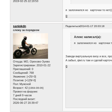
2019-02-25 22:19:53
я залогинился но карточки то нет(
0
saniokdn
Поделиться
2014-01-17 20:03:18
слежу за порядком
Алекс написал(а):
я залогинился но карточки т
Заведи виртуальную визу и все, про
А забыл, qiwi.ru там и сделай карт
Откуда:
МО, Орехово-Зуево
Зарегистрирован
: 2010-01-22
0
Приглашений:
0
Сообщений:
768
Уважение:
[+25/-0]
Позитив:
[+129/-0]
Пол:
Мужской
Возраст:
42
[1984-08-06]
Провел на форуме:
7 дней 9 часов
Последний визит:
2026-06-27 20:39:47