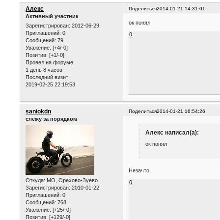
Алекс
Поделиться
2014-01-21 14:31:01
Активный участник
ок понял
Зарегистрирован
: 2012-06-29
Приглашений:
0
0
Сообщений:
79
Уважение:
[+4/-0]
Позитив:
[+1/-0]
Провел на форуме:
1 день 8 часов
Последний визит:
2019-02-25 22:19:53
saniokdn
Поделиться
2014-01-21 16:54:26
слежу за порядком
Алекс написал(а):
ок понял
Незачто.
Откуда:
МО, Орехово-Зуево
0
Зарегистрирован
: 2010-01-22
Приглашений:
0
Сообщений:
768
Уважение:
[+25/-0]
Позитив:
[+129/-0]