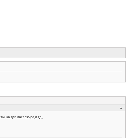
1
пинка для пассажира,и тд ,