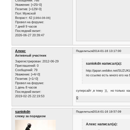
Сообщений:
768
Уважение:
[+25/-0]
Позитив:
[+129/-0]
Пол:
Мужской
Возраст:
42
[1984-08-06]
Провел на форуме:
7 дней 9 часов
Последний визит:
2026-06-27 20:39:47
Алекс
Поделиться
2014-01-16 13:17:00
Активный участник
Зарегистрирован
: 2012-06-29
saniokdn написал(а):
Приглашений:
0
Сообщений:
79
http://japan.webike.net/SUZU
Уважение:
[+4/-0]
по ссылке есть много его на 
Позитив:
[+1/-0]
Провел на форуме:
1 день 8 часов
суперсайт ,в тему )), но только ка
Последний визит:
2019-02-25 22:19:53
0
saniokdn
Поделиться
2014-01-16 19:57:09
слежу за порядком
Алекс написал(а):