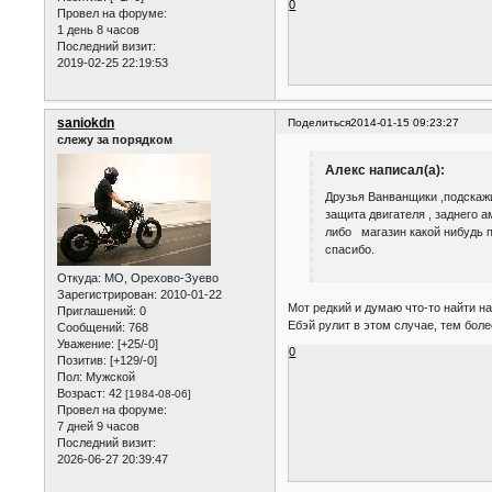
0
Провел на форуме:
1 день 8 часов
Последний визит:
2019-02-25 22:19:53
saniokdn
Поделиться
2014-01-15 09:23:27
слежу за порядком
Алекс написал(а):
Друзья Ванванщики ,подскажи
защита двигателя , заднего а
либо магазин какой нибудь 
спасибо.
Откуда:
МО, Орехово-Зуево
Зарегистрирован
: 2010-01-22
Мот редкий и думаю что-то найти на
Приглашений:
0
Ебэй рулит в этом случае, тем бол
Сообщений:
768
Уважение:
[+25/-0]
0
Позитив:
[+129/-0]
Пол:
Мужской
Возраст:
42
[1984-08-06]
Провел на форуме:
7 дней 9 часов
Последний визит:
2026-06-27 20:39:47