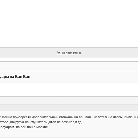
Активные темы
уары на Бан Бан
аксессуары на Бан Бан
 можно приобрести дополнительный багажник на ван ван ,желательно чтобы была и с
атора ,накрутка на глушитель ,чтоб не обжигал,и тд,
ессуарам на ван ван в москве.