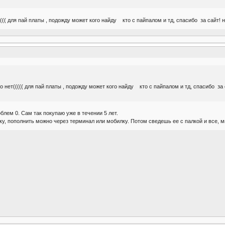
(((( для пай платы , подожду может кого найду кто с пайпалом и тд, спасибо за сай
о нет((((( для пай платы , подожду может кого найду кто с пайпалом и тд, спасибо 
блем 0. Сам так покупаю уже в течении 5 лет.
очку, пополнить можно через терминал или мобилку. Потом сведешь ее с палкой и все, м