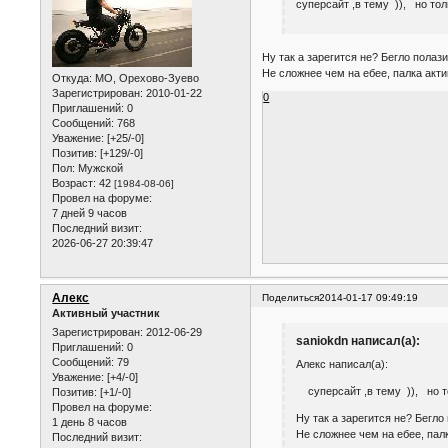
суперсайт ,в тему )), но тол
Ну так а зарегится не? Бегло полаз
Не сложнее чем на ебее, палка акти
Откуда:
МО, Орехово-Зуево
Зарегистрирован
: 2010-01-22
0
Приглашений:
0
Сообщений:
768
Уважение:
[+25/-0]
Позитив:
[+129/-0]
Пол:
Мужской
Возраст:
42
[1984-08-06]
Провел на форуме:
7 дней 9 часов
Последний визит:
2026-06-27 20:39:47
Алекс
Поделиться
2014-01-17 09:49:19
Активный участник
Зарегистрирован
: 2012-06-29
saniokdn написал(а):
Приглашений:
0
Сообщений:
79
Алекс написал(а):
Уважение:
[+4/-0]
суперсайт ,в тему )), но то
Позитив:
[+1/-0]
Провел на форуме:
Ну так а зарегится не? Бегло
1 день 8 часов
Не сложнее чем на ебее, палк
Последний визит: