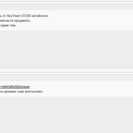
ь от SkyTeam ST250 китайского.
запчасти продавать.
л даже там.
00+VANVAN/563/mtop/
 но ценники тоже впечатляют.