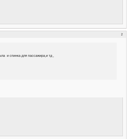
2
ла и спинка для пассажира,и тд ,