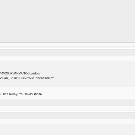
KI/RV200+VANVAN/563/mtop/
банан, но ценники тоже впечатляют.
к без аккаунта заказывать....