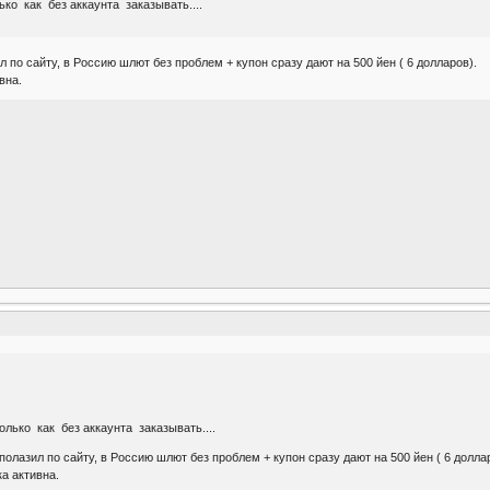
ько как без аккаунта заказывать....
ил по сайту, в Россию шлют без проблем + купон сразу дают на 500 йен ( 6 долларов).
вна.
лько как без аккаунта заказывать....
 полазил по сайту, в Россию шлют без проблем + купон сразу дают на 500 йен ( 6 долла
а активна.