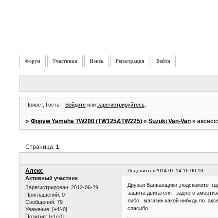
Форум
Участники
Поиск
Регистрация
Войти
Привет, Гость!
Войдите
или
зарегистрируйтесь
.
»
Форум Yamaha TW200 (TW125&TW225)
»
Suzuki Van-Van
»
аксесс
Страница:
1
Алекс
Поделиться
2014-01-14 16:00:10
Активный участник
Друзья Ванванщики ,подскажите где
Зарегистрирован
: 2012-06-29
защита двигателя , заднего амортиз
Приглашений:
0
либо магазин какой нибудь по акс
Сообщений:
79
спасибо.
Уважение:
[+4/-0]
Позитив:
[+1/-0]