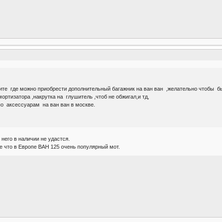
те где можно приобрести дополнительный багажник на ван ван ,желательно чтобы бы
мортизатора ,накрутка на глушитель ,чтоб не обжигал,и тд,
по аксессуарам на ван ван в москве.
 него в наличии не удастся.
ее что в Европе ВАН 125 очень популярный мот.