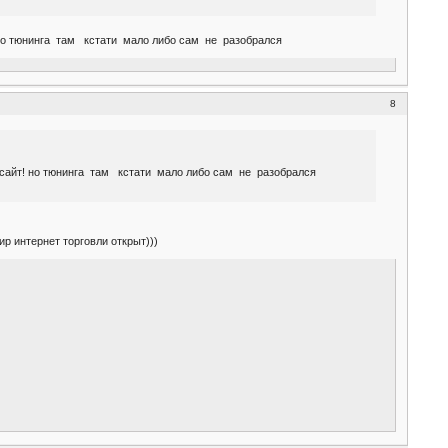
т! но тюнинга там кстати мало либо сам не разобрался
8
за сайт! но тюнинга там кстати мало либо сам не разобрался
ир интернет торговли открыт)))