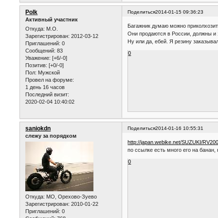
Polk
Поделиться
2014-01-15 09:36:23
Активный участник
Багажник думаю можно приколхозит
Откуда:
М.О.
Они продаются в России, должны и 
Зарегистрирован
: 2012-03-12
Ну или да, ебей. Я резину заказыва
Приглашений:
0
Сообщений:
83
0
Уважение:
[+6/-0]
Позитив:
[+0/-0]
Пол:
Мужской
Провел на форуме:
1 день 16 часов
Последний визит:
2020-02-04 10:40:02
saniokdn
Поделиться
2014-01-16 10:55:31
слежу за порядком
http://japan.webike.net/SUZUKI/RV2
по ссылке есть много его на банан,
0
Откуда:
МО, Орехово-Зуево
Зарегистрирован
: 2010-01-22
Приглашений:
0