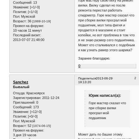
горе мастеру свою twху на ремонт
Сообщений:
13
вилки. Вилку сделал но после
Уважение:
[+1/-0]
ремонта перестал работать
Позитив:
[+1/-0]
спидометр. Горе мастер сказал что
Пол:
Мужской
при сборке вилки просрал мой
Возраст:
36
[1989-10-19]
подшипник, мол типа фигня и
Провел на форуме:
продается в магазине и стоит
10 часов 11 минут
копейки, но вот проблема в том что
Последний визит:
2013-07-07 21:48:00
я не знаю размер сего подшипника.
Может кто сталкивался с подобным
и как узнать рамер этого шарика?
Заранее благодарю.
0
2
Поделиться
2013-06-29
Sanchez
19:13:20
Бывалый
Откуда:
Красноярск
Юрик написал(а):
Зарегистрирован
: 2011-12-24
Приглашений:
0
Горе мастер сказал что
Сообщений:
173
при сборке вилки
Уважение:
[+12/-0]
просрал мой
Позитив:
[+0/-0]
подшипник
Пол:
Мужской
Возраст:
52
[1974-06-15]
Провел на форуме:
Может дать по башке этому
3 дня 19 часов