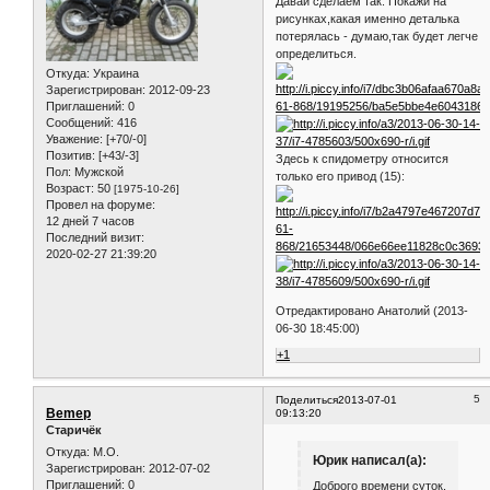
Давай сделаем так. Покажи на
рисунках,какая именно деталька
потерялась - думаю,так будет легче
определиться.
Откуда:
Украина
Зарегистрирован
: 2012-09-23
Приглашений:
0
Сообщений:
416
Уважение:
[+70/-0]
Позитив:
[+43/-3]
Здесь к спидометру относится
Пол:
Мужской
только его привод (15):
Возраст:
50
[1975-10-26]
Провел на форуме:
12 дней 7 часов
Последний визит:
2020-02-27 21:39:20
Отредактировано Анатолий (2013-
06-30 18:45:00)
+1
5
Поделиться
2013-07-01
Bemep
09:13:20
Старичёк
Откуда:
М.О.
Юрик написал(а):
Зарегистрирован
: 2012-07-02
Приглашений:
0
Доброго времени суток.