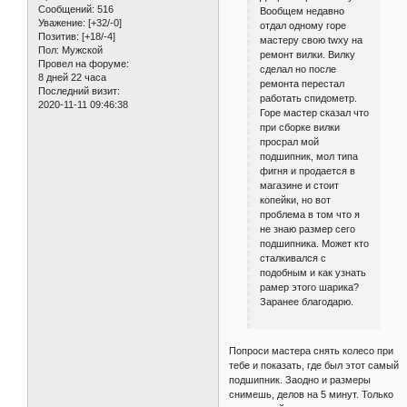
Сообщений:
516
Вообщем недавно
Уважение:
[+32/-0]
отдал одному горе
Позитив:
[+18/-4]
мастеру свою twху на
Пол:
Мужской
ремонт вилки. Вилку
Провел на форуме:
сделал но после
8 дней 22 часа
ремонта перестал
Последний визит:
работать спидометр.
2020-11-11 09:46:38
Горе мастер сказал что
при сборке вилки
просрал мой
подшипник, мол типа
фигня и продается в
магазине и стоит
копейки, но вот
проблема в том что я
не знаю размер сего
подшипника. Может кто
сталкивался с
подобным и как узнать
рамер этого шарика?
Заранее благодарю.
Попроси мастера снять колесо при
тебе и показать, где был этот самый
подшипник. Заодно и размеры
снимешь, делов на 5 минут. Только