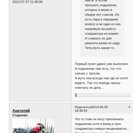
найти, а потом
2013-07-07 21:48:00
просрать подшипник,
которых в вилке в
общем нет совсем. Их
есть пара в переднем
колесе и ни один из них
напрямую на работу
спидометра не влияет.
И снимать их для
ремонта вилки не надо.
Чота муть какая-то.
Первый пункт давно уже выполнен.
А подшипник там есть, тот что
связан с тросом.
А муть она всегда там где ее хотят
видеть. Так что впредь прошу
отвечать по делу....
0
4
Поделиться
2013-06-30
Анатолий
18:38:54
Старичёк
Что то тоже не могу припомнить
подшипник,хотя и вилку,и трос
спидометра снимал неоднократно...