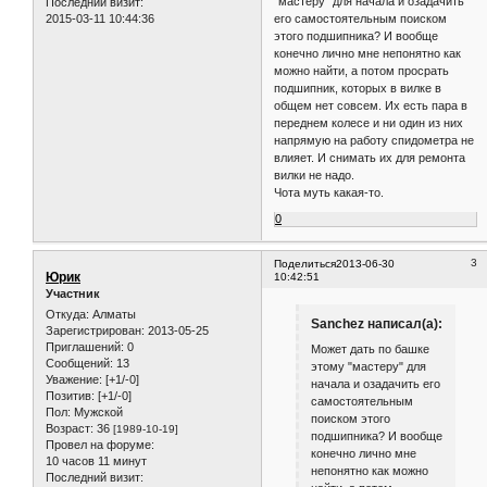
"мастеру" для начала и озадачить
Последний визит:
2015-03-11 10:44:36
его самостоятельным поиском
этого подшипника? И вообще
конечно лично мне непонятно как
можно найти, а потом просрать
подшипник, которых в вилке в
общем нет совсем. Их есть пара в
переднем колесе и ни один из них
напрямую на работу спидометра не
влияет. И снимать их для ремонта
вилки не надо.
Чота муть какая-то.
0
3
Поделиться
2013-06-30
Юрик
10:42:51
Участник
Откуда:
Алматы
Sanchez написал(а):
Зарегистрирован
: 2013-05-25
Приглашений:
0
Может дать по башке
Сообщений:
13
этому "мастеру" для
Уважение:
[+1/-0]
начала и озадачить его
Позитив:
[+1/-0]
самостоятельным
Пол:
Мужской
поиском этого
Возраст:
36
[1989-10-19]
подшипника? И вообще
Провел на форуме:
конечно лично мне
10 часов 11 минут
непонятно как можно
Последний визит: