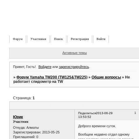
Форум
Участники
Поиск
Регистрация
Войти
Активные темы
Привет, Гость!
Войдите
или
зарегистрируйтесь
.
»
Форум Yamaha TW200 (TW125&TW225)
»
Общие вопросы
»
Не
работает спидометр на TW
Страница:
1
Не работает спидометр на TW
1
Поделиться
2013-06-29
Юрик
13:53:52
Участник
Доброго времени суток.
Откуда:
Алматы
Зарегистрирован
: 2013-05-25
Вообщем недавно отдал одному
Приглашений:
0