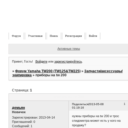
Форум
Участники
Поиск
Регистрация
Войти
Активные темы
Привет, Гость!
Войдите
или
зарегистрируйтесь
.
»
Форум Yamaha TW200 (TW125&TW225)
»
Запчасти/аксессуары/
экипировка
»
приборы на tw 200
Страница:
1
приборы на tw 200
1
Поделиться
2013-05-08
демьян
01:19:16
Новичок
нужны приборы на tw 200 и трос
Зарегистрирован
: 2013-04-14
спидометра может есть у кого на
Приглашений:
0
продажу?
Сообщений:
1