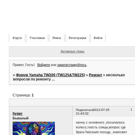
Форум
Участники
Поиск
Регистрация
Войти
Активные темы
Привет, Гость!
Войдите
или
зарегистрируйтесь
.
»
Форум Yamaha TW200 (TW125&TW225)
»
Ремонт
»
несколько
вопросов по ремонту ...
Страница:
1
несколько вопросов по ремонту ...
1
Поделиться
2012-07-25
hyper
21:43:32
Бывалый
начну с основного ,посыпалось
колесо,тоесть спицы,вопрос где
брать?мегазип походу...комплект