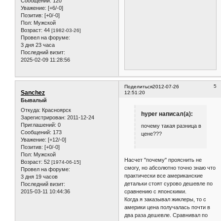
Сообщений:
120
Уважение:
[+6/-0]
Позитив:
[+0/-0]
Пол:
Мужской
Возраст:
44
[1982-03-26]
Провел на форуме:
3 дня 23 часа
Последний визит:
2025-02-09 11:28:56
5
Поделиться
2012-07-26
Sanchez
12:51:20
Бывалый
Откуда:
Красноярск
hyper написал(а):
Зарегистрирован
: 2011-12-24
Приглашений:
0
почему такая разница в
Сообщений:
173
цене???
Уважение:
[+12/-0]
Позитив:
[+0/-0]
Пол:
Мужской
Насчет "почему" прояснить не
Возраст:
52
[1974-06-15]
смогу, но абсолютно точно знаю что
Провел на форуме:
практически все американские
3 дня 19 часов
детальки стоят сурово дешевле по
Последний визит:
2015-03-11 10:44:36
сравнению с японскими.
Когда я заказывал жиклеры, то с
америки цена получалась почти в
два раза дешевле. Сравнивал по