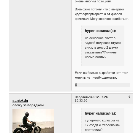
очень многим позициям.
Возможно потому что с америки
идет афтермаркет, а от джапов
оригинал. Могу конечно ошибаться.
hyper написал(а):
не основное:люфт в
задней подвеске.втулок
снизу в аммо 2 штуки
заказывать??инужны
новые болты?
Если на болтах выработки нет, то и
менять нет необходимости.
0
6
Поделиться
2012-07-26
saniokdn
15:33:26
слежу за порядком
hyper написал(а):
супермото колесом на
17 сзади.интересно как
поставили?