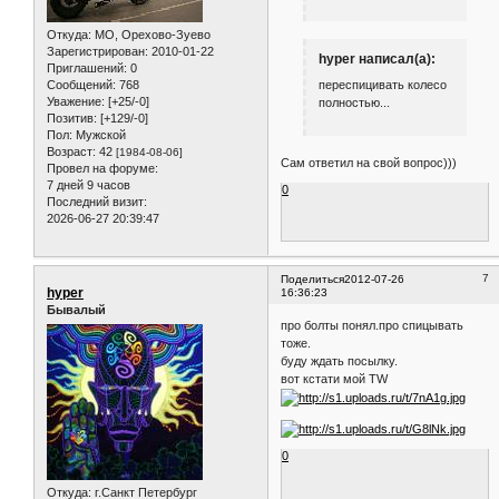
Откуда:
МО, Орехово-Зуево
Зарегистрирован
: 2010-01-22
hyper написал(а):
Приглашений:
0
переспицивать колесо
Сообщений:
768
Уважение:
[+25/-0]
полностью...
Позитив:
[+129/-0]
Пол:
Мужской
Возраст:
42
[1984-08-06]
Сам ответил на свой вопрос)))
Провел на форуме:
7 дней 9 часов
0
Последний визит:
2026-06-27 20:39:47
7
Поделиться
2012-07-26
hyper
16:36:23
Бывалый
про болты понял.про спицывать
тоже.
буду ждать посылку.
вот кстати мой TW
0
Откуда:
г.Санкт Петербург