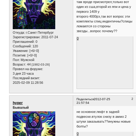
там вроде присмотрел,только вот
один из сша,второй из япи и цена у
первого 1409 у
второго 4000рэ,так вот вопрос эти
комплекты спиц индентичны?спицы
ломаются со стороны
звезды...вопрос почему??
Откуда:
г.Санкт Петербург
Зарегистрирован
: 2011-07-24
0
Приглашений:
0
Сообщений:
120
Уважение:
[+6/-0]
Позитив:
[+0/-0]
Пол:
Мужской
Возраст:
44
[1982-03-26]
Провел на форуме:
3 дня 23 часа
Последний визит:
2025-02-09 11:28:56
2
Поделиться
2012-07-25
hyper
21:57:54
Бывалый
не основное:люфт в задней
подвеске.втулок снизу в аммо 2
штуки заказывать??инужны новые
болты?
0