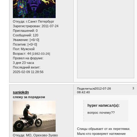
Откуда:
г.Санкт Петербург
Зарегистрирован
: 2011-07-24
Приглашений:
0
Сообщений:
120
Уважение:
[+6/-0]
Позитив:
[+0/-0]
Пол:
Мужской
Возраст:
44
[1982-03-26]
Провел на форуме:
3 дня 23 часа
Последний визит:
2025-02-09 11:28:56
3
Поделиться
2012-07-26
saniokdn
08:42:40
слежу за порядком
hyper написал(а):
вопрос почему??
Спицы обрывает от их перетяжки.
Мало кто проверяет натяжение
Откуда:
МО, Орехово-Зуево