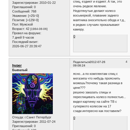
спиц, ездиют и ездиют. А так, это
Зарегистрирован
: 2010-01-22
очень редкое явление.
Приглашений:
0
Недотянутые делают колесо
Сообщений:
768
восьмеркой, плавание заднего
Уважение:
[+25/-0]
Позитив:
[+129/-0]
маятника оносительно обода и т.д.,
Пол:
Мужской
в редких случаях прокалывают
Возраст:
42
[1984-08-06]
камеру.
Провел на форуме:
0
7 дней 9 часов
Последний визит:
2026-06-27 20:39:47
4
Поделиться
2012-07-26
hyper
09:08:24
Бывалый
ясно...а по комплектам спиц с
мегазипа что нибудь прояснить
можешь?почему такая разница в
цене???
решено заказать спицы и
переспицивать колесо полностью...
видел картинку на сайте ТВ с
супермото колесом на 17
сзади.интересно как поставили?
Откуда:
г.Санкт Петербург
0
Зарегистрирован
: 2011-07-24
Приглашений:
0