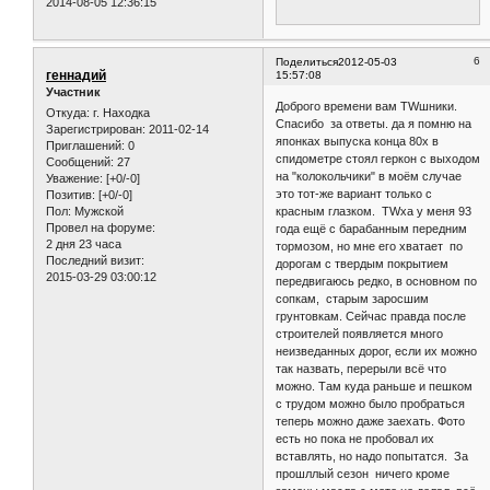
2014-08-05 12:36:15
6
Поделиться
2012-05-03
геннадий
15:57:08
Участник
Доброго времени вам TWшники.
Откуда:
г. Находка
Спасибо за ответы. да я помню на
Зарегистрирован
: 2011-02-14
японках выпуска конца 80х в
Приглашений:
0
спидометре стоял геркон с выходом
Сообщений:
27
на "колокольчики" в моём случае
Уважение:
[+0/-0]
это тот-же вариант только с
Позитив:
[+0/-0]
Пол:
Мужской
красным глазком. ТWха у меня 93
Провел на форуме:
года ещё с барабанным передним
2 дня 23 часа
тормозом, но мне его хватает по
Последний визит:
дорогам с твердым покрытием
2015-03-29 03:00:12
передвигаюсь редко, в основном по
сопкам, старым заросшим
грунтовкам. Сейчас правда после
строителей появляется много
неизведанных дорог, если их можно
так назвать, перерыли всё что
можно. Там куда раньше и пешком
с трудом можно было пробраться
теперь можно даже заехать. Фото
есть но пока не пробовал их
вставлять, но надо попытатся. За
прошллый сезон ничего кроме