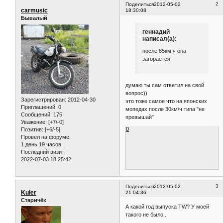
2
Поделиться
2012-05-02
carmusic
18:30:08
Бывалый
геннадий
написал(а):
после 85км.ч она
загорается
думаю ты сам ответил на свой
вопрос))
Зарегистрирован
: 2012-04-30
это тоже самое что на японских
Приглашений:
0
мопедах после 30км\ч типа "не
Сообщений:
175
превышай"
Уважение:
[+7/-0]
0
Позитив:
[+6/-5]
Провел на форуме:
1 день 19 часов
Последний визит:
2022-07-03 18:25:42
3
Поделиться
2012-05-02
Kuler
21:04:36
Старичёк
А какой год выпуска TW? У моей
такого не было...