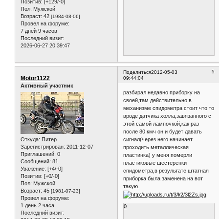
Позитив:
[+129/-0]
Пол:
Мужской
Возраст:
42
[1984-08-06]
Провел на форуме:
7 дней 9 часов
Последний визит:
2026-06-27 20:39:47
5
Поделиться
2012-05-03
Motor1122
09:44:04
Активный участник
разбирал недавно приборку на
своей,там действительно в
механизме спидометра стоит что то
вроде датчика холла,завязанного с
этой самой лампочкой,как раз
после 80 кмч он и будет давать
Откуда:
Питер
сигнал(через него начинает
Зарегистрирован
: 2011-12-07
проходить металлическая
Приглашений:
0
пластинка) у меня померли
Сообщений:
81
пластиковые шестеренки
Уважение:
[+4/-0]
спидометра,в результате штатная
Позитив:
[+0/-0]
приборка была заменена на вот
Пол:
Мужской
такую.
Возраст:
45
[1981-07-23]
Провел на форуме:
1 день 2 часа
0
Последний визит: