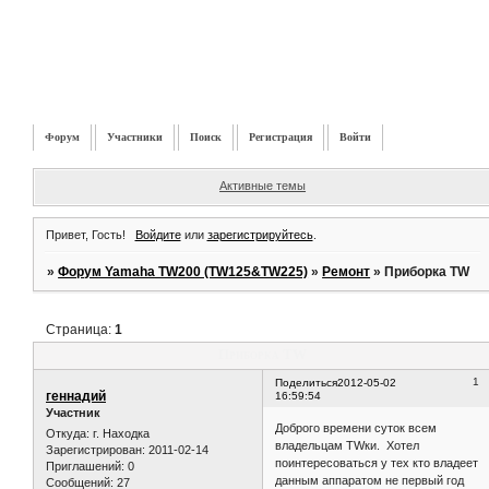
Форум
Участники
Поиск
Регистрация
Войти
Активные темы
Привет, Гость!
Войдите
или
зарегистрируйтесь
.
»
Форум Yamaha TW200 (TW125&TW225)
»
Ремонт
»
Приборка TW
Страница:
1
Приборка TW
1
Поделиться
2012-05-02
геннадий
16:59:54
Участник
Доброго времени суток всем
Откуда:
г. Находка
владельцам TWки. Хотел
Зарегистрирован
: 2011-02-14
поинтересоваться у тех кто владеет
Приглашений:
0
данным аппаратом не первый год
Сообщений:
27