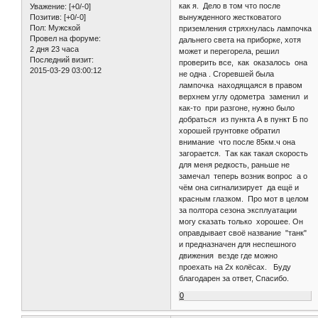
как я. Дело в том что после
Уважение:
[+0/-0]
вынужденного жестковатого
Позитив:
[+0/-0]
Пол:
Мужской
приземления стряхнулась лампочка
Провел на форуме:
дальнего света на приборке, хотя
2 дня 23 часа
может и перегорела, решил
Последний визит:
проверить все, как оказалось она
2015-03-29 03:00:12
не одна . Сгоревшей была
лампочка находящаяся в правом
верхнем углу одометра заменил и
как-то при разгоне, нужно было
добраться из пункта А в пункт Б по
хорошей грунтовке обратил
внимание что после 85км.ч она
загорается. Так как такая скорость
для меня редкость, раньше не
замечал теперь возник вопрос а о
чём она сигнализирует да ещё и
красным глазком. Про мот в целом
за полтора сезона эксплуатации
могу сказать только хорошее. Он
оправдывает своё название "танк"
и предназначен для неспешного
движения везде где можно
проехать на 2х колёсах. Буду
благодарен за ответ, Спасибо.
0