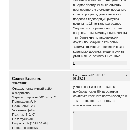
замены масла с мото не делал всё
в норме правда если не считать
пропоронного о скальник переднего
колеса, родного даже и не искал
подобрал подходящий рисунок
резины на 18 встало как родное.
Задний ещё нормальный но уже
надо брать на заметку поиск колеса
тем более что по информации
друзей во Владике в компании
занимающейся авторезиной была
корейская дорожка, модель они не
уточнили но размеры TWшные.
0
7
Поделиться
2013-01-12
Сергей Карпенко
08:25:23
Участник
у меня на TW стоит такая-же
Откуда:
пограничный район
приборка после 80 загорается
с.Жариково
лампочка красного цвета извещая о
Зарегистрирован
: 2013-01-12
том что скорость становится
Приглашений:
0
опасной для жизни.....
Сообщений:
23
Уважение:
[+1/-0]
0
Позитив:
[+0/-0]
Пол:
Мужской
Возраст:
37
[1988-09-09]
Провел на форуме: