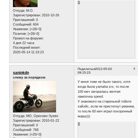
0
Откуда:
M.O.
Зарегистрирован
: 2010-10-26
Приглашений:
0
Сообщений:
604
Уважение:
[+28/-0]
Позитив:
[+28/-0]
Провел на форуме:
4 дня 22 часа
Последний визит:
2020-05-14 11:19:23
4
Поделиться
2012-05-03
saniokdn
09:15:23
слежу за порядком
У меня тоже не было такого, хотя
когда была yamaha srx, то после
100 кмч загоралась желтая
лампочка speed.
У знакомого на старенькой тойоте
хайэйс, если не пристегнут ремнем,
то после 60 кмч играл похоронный
Откуда:
МО, Орехово-Зуево
марш)))
Зарегистрирован
: 2010-01-22
0
Приглашений:
0
Сообщений:
768
Уважение:
[+25/-0]