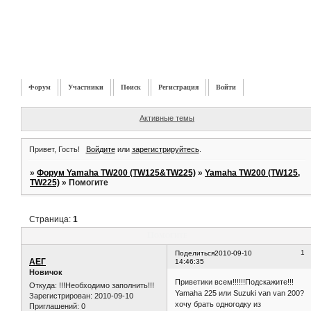
Форум
Участники
Поиск
Регистрация
Войти
Активные темы
Привет, Гость!
Войдите
или
зарегистрируйтесь
.
»
Форум Yamaha TW200 (TW125&TW225)
»
Yamaha TW200 (TW125,
TW225)
»
Помогите
Страница:
1
Помогите
1
Поделиться
2010-09-10
АЕГ
14:46:35
Новичок
Приветики всем!!!!!!Подскажите!!!
Откуда:
!!!Необходимо заполнить!!!
Yamaha 225 или Suzuki van van 200?
Зарегистрирован
: 2010-09-10
хочу брать одногодку из
Приглашений:
0