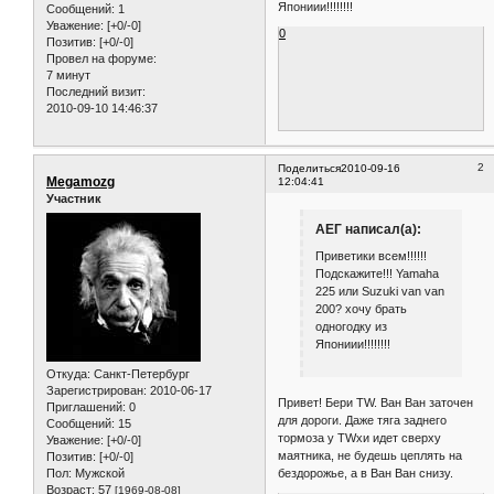
Япониии!!!!!!!!
Сообщений:
1
Уважение:
[+0/-0]
0
Позитив:
[+0/-0]
Провел на форуме:
7 минут
Последний визит:
2010-09-10 14:46:37
2
Поделиться
2010-09-16
Megamozg
12:04:41
Участник
АЕГ написал(а):
Приветики всем!!!!!!
Подскажите!!! Yamaha
225 или Suzuki van van
200? хочу брать
одногодку из
Япониии!!!!!!!!
Откуда:
Санкт-Петербург
Зарегистрирован
: 2010-06-17
Привет! Бери TW. Ван Ван заточен
Приглашений:
0
для дороги. Даже тяга заднего
Сообщений:
15
тормоза у TWхи идет сверху
Уважение:
[+0/-0]
маятника, не будешь цеплять на
Позитив:
[+0/-0]
Пол:
Мужской
бездорожье, а в Ван Ван снизу.
Возраст:
57
[1969-08-08]