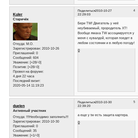
4
Поделиться
2010-10-27
Kuler
22:29:03
Старичёк
Бери TW! Двигатель у неё
неубиваемый, прородитель XT!
Вообще ямаха TW ассоциируется у
меня с кувалдой, которая поедет в
любом состоянии и в любую погоду!
Откуда:
M.O.
Зарегистрирован
: 2010-10-26
0
Приглашений:
0
Сообщений:
604
Уважение:
[+28/-0]
Позитив:
[+28/-0]
Провел на форуме:
4 дня 22 часа
Последний визит:
2020-05-14 11:19:23
5
Поделиться
2010-10-30
duelen
22:39:20
Активный участник
а еще у tw есть защита картера.
Откуда:
!!!Необходимо заполнить!!!
Зарегистрирован
: 2010-10-30
0
Приглашений:
0
Сообщений:
35
Уважение:
[+1/-0]