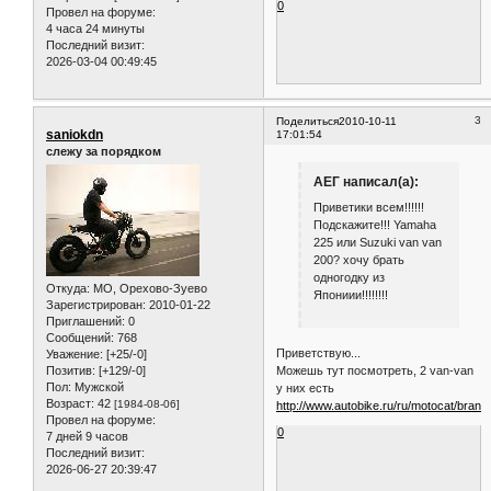
0
Провел на форуме:
4 часа 24 минуты
Последний визит:
2026-03-04 00:49:45
3
Поделиться
2010-10-11
saniokdn
17:01:54
слежу за порядком
АЕГ написал(а):
Приветики всем!!!!!!
Подскажите!!! Yamaha
225 или Suzuki van van
200? хочу брать
одногодку из
Откуда:
МО, Орехово-Зуево
Япониии!!!!!!!!
Зарегистрирован
: 2010-01-22
Приглашений:
0
Сообщений:
768
Приветствую...
Уважение:
[+25/-0]
Позитив:
[+129/-0]
Можешь тут посмотреть, 2 van-van
Пол:
Мужской
у них есть
Возраст:
42
[1984-08-06]
http://www.autobike.ru/ru/motocat/bran
Провел на форуме:
0
7 дней 9 часов
Последний визит:
2026-06-27 20:39:47