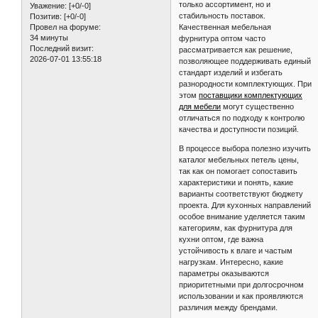
только ассортимент, но и
Уважение:
[+0/-0]
стабильность поставок.
Позитив:
[+0/-0]
Качественная мебельная
Провел на форуме:
34 минуты
фурнитура оптом часто
Последний визит:
рассматривается как решение,
2026-07-01 13:55:18
позволяющее поддерживать единый
стандарт изделий и избегать
разнородности комплектующих. При
этом
поставщики комплектующих
для мебели
могут существенно
отличаться по подходу к контролю
качества и доступности позиций.
В процессе выбора полезно изучить
каталог мебельных петель цены,
так как он помогает сопоставить
характеристики и понять, какие
варианты соответствуют бюджету
проекта. Для кухонных направлений
особое внимание уделяется таким
категориям, как фурнитура для
кухни оптом, где важна
устойчивость к влаге и частым
нагрузкам. Интересно, какие
параметры оказываются
приоритетными при долгосрочном
использовании и как проявляются
различия между брендами.