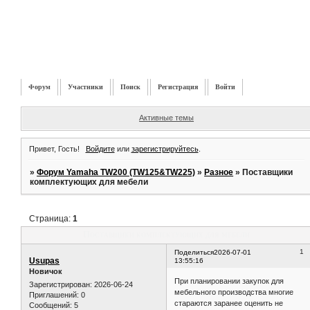
Форум
Участники
Поиск
Регистрация
Войти
Активные темы
Привет, Гость!
Войдите
или
зарегистрируйтесь
.
»
Форум Yamaha TW200 (TW125&TW225)
»
Разное
»
Поставщики
комплектующих для мебели
Страница:
1
Поставщики комплектующих для мебели
1
Поделиться
2026-07-01
Usupas
13:55:16
Новичок
При планировании закупок для
Зарегистрирован
: 2026-06-24
мебельного производства многие
Приглашений:
0
стараются заранее оценить не
Сообщений:
5