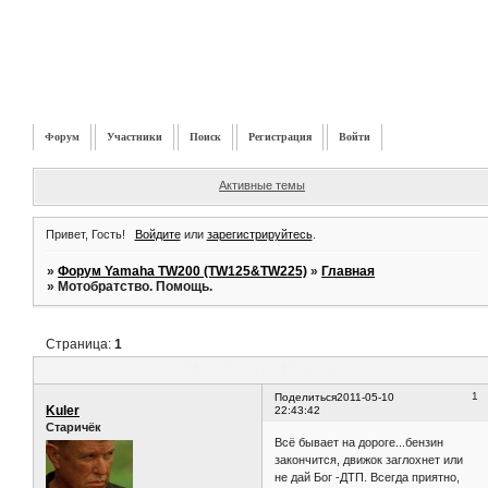
Форум
Участники
Поиск
Регистрация
Войти
Активные темы
Привет, Гость!
Войдите
или
зарегистрируйтесь
.
»
Форум Yamaha TW200 (TW125&TW225)
»
Главная
»
Мотобратство. Помощь.
Страница:
1
Мотобратство. Помощь.
1
Поделиться
2011-05-10
Kuler
22:43:42
Старичёк
Всё бывает на дороге...бензин
закончится, движок заглохнет или
не дай Бог -ДТП. Всегда приятно,