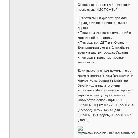
Основные аспекты деятельности
программы «МОТОHELP»:
• Работа линии диспетчера для
обращений об происшествиях в
дороге.
• Предоставление консультаций и
моральной поддержки.
• Помощь при ДТП в г. Киеве, г.
Днепропетровске и в ближайшее
время в других городах Украины;
• Помощь в транспортировке
мотоцикла.
Если вы хотите нам помочь, то вы
можете передать нам (или кому-то
конкретно из бойцов) талоны на
бензин - для нас это очень
актуально. Или пополнить одну из
карт на любое угодное для вас
количество бенза (карты КЛО):
0255014530 (Am 02550); 0255014531
(Torpeda); 0255014532 (Sai);
0255007915 (StayeR); 0255013867
(Burik)