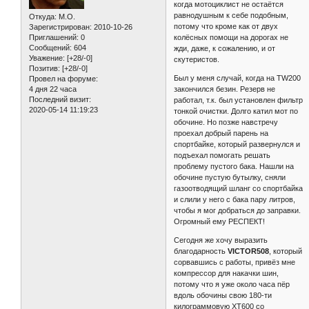
когда мотоциклист не остаётся
равнодушным к себе подобным,
Откуда:
M.O.
потому что кроме как от двух
Зарегистрирован
: 2010-10-26
колёсных помощи на дорогах не
Приглашений:
0
Сообщений:
604
жди, даже, к сожалению, и от
Уважение:
[+28/-0]
скутеристов.
Позитив:
[+28/-0]
Был у меня случай, когда на TW200
Провел на форуме:
закончился безин. Резерв не
4 дня 22 часа
Последний визит:
работал, т.к. был установлен фильтр
2020-05-14 11:19:23
тонкой очистки. Долго катил мот по
обочине. Но позже навстречу
проехал добрый парень на
спортбайке, который развернулся и
подъехал помогать решать
проблему пустого бака. Нашли на
обочине пустую бутылку, сняли
газоотводящий шланг со спортбайка
и слили у него с бака пару литров,
чтобы я мог добраться до заправки.
Огромный ему РЕСПЕКТ!
Сегодня же хочу выразить
благодарность
VICTOR508
, который
сорвавшись с работы, привёз мне
компрессор для накачки шин,
потому что я уже около часа пёр
вдоль обочины свою 180-ти
килограммовую XT600 со