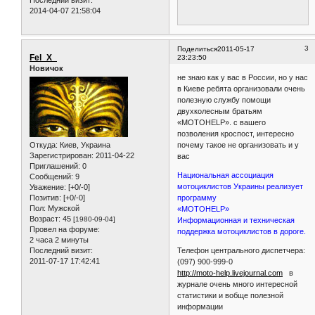
2014-04-07 21:58:04
3
Поделиться
2011-05-17
Fel_X_
23:23:50
Новичок
не знаю как у вас в России, но у нас
в Киеве ребята организовали очень
полезную службу помощи
двухколесным братьям
«МОТОHELP». с вашего
позволения кроспост, интересно
Откуда:
Киев, Украина
почему такое не организовать и у
Зарегистрирован
: 2011-04-22
вас
Приглашений:
0
Национальная ассоциация
Сообщений:
9
мотоциклистов Украины реализует
Уважение:
[+0/-0]
Позитив:
[+0/-0]
программу
Пол:
Мужской
«МОТОHELP»
Возраст:
45
[1980-09-04]
Информационная и техническая
Провел на форуме:
поддержка мотоциклистов в дороге.
2 часа 2 минуты
Последний визит:
Телефон центрального диспетчера:
2011-07-17 17:42:41
(097) 900-999-0
http://moto-help.livejournal.com
в
журнале очень много интересной
статистики и вобще полезной
информации