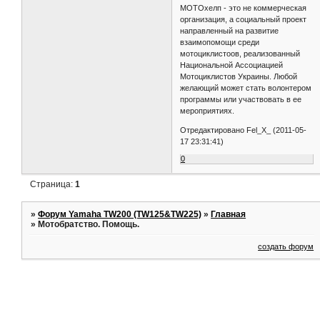
MОТОхелп - это не коммерческая
организация, а социальный проект
направленный на развитие
взаимопомощи среди
мотоциклистоов, реализованный
Национальной Ассоциацией
Мотоциклистов Украины. Любой
желающий может стать волонтером
программы или участвовать в ее
мероприятиях.
Отредактировано Fel_X_ (2011-05-
17 23:31:41)
0
Страница:
1
»
Форум Yamaha TW200 (TW125&TW225)
»
Главная
»
Мотобратство. Помощь.
создать форум