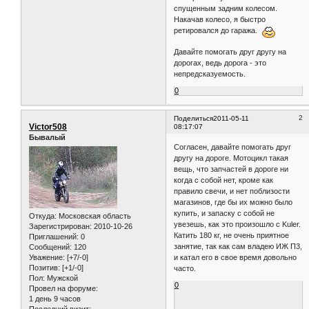
спущенным задним колесом.
Накачав колесо, я быстро
ретировался до гаража.
Давайте помогать друг другу на
дорогах, ведь дорога - это
непредсказуемость.
0
2
Поделиться
2011-05-11
Victor508
08:17:07
Бывалый
Согласен, давайте помогать друг
другу на дороге. Мотоцикл такая
вещь, что запчастей в дороге ни
когда с собой нет, кроме как
правило свечи, и нет поблизости
магазинов, где бы их можно было
купить, и запаску с собой не
Откуда:
Московская область
увезешь, как это произошло с Kuler.
Зарегистрирован
: 2010-10-26
Катить 180 кг, не очень приятное
Приглашений:
0
занятие, так как сам владею ИЖ П3,
Сообщений:
120
Уважение:
[+7/-0]
и катал его в свое время довольно
Позитив:
[+1/-0]
часто.
Пол:
Мужской
0
Провел на форуме:
1 день 9 часов
Последний визит: