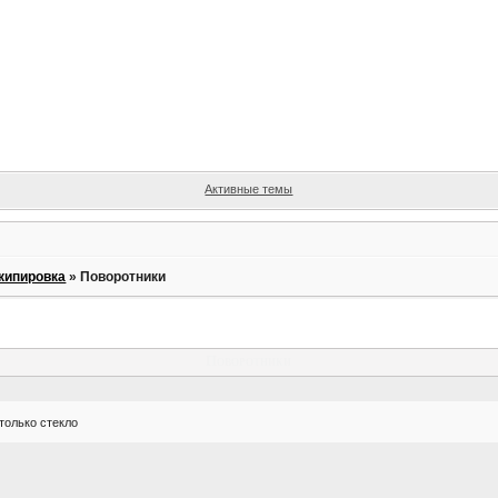
Активные темы
кипировка
»
Поворотники
Поворотники
только стекло