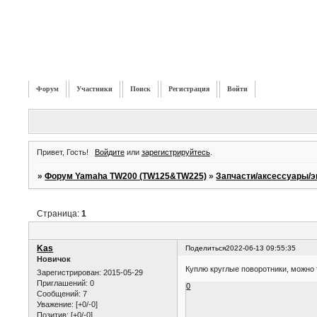
Форум
Участники
Поиск
Регистрация
Войти
Привет, Гость!
Войдите
или
зарегистрируйтесь
.
»
Форум Yamaha TW200 (TW125&TW225)
»
Запчасти/аксессуары/э
Страница:
1
Kas
Поделиться
2022-06-13 09:55:35
Новичок
Куплю круглые поворотники, можно 
Зарегистрирован
: 2015-05-29
Приглашений:
0
0
Сообщений:
7
Уважение:
[+0/-0]
Позитив:
[+0/-0]