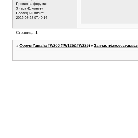
Провел на форуме:
3 часа 41 минуту
Последний визит:
2022-08-28 07:40:14
Страница:
1
»
Форум Yamaha TW200 (TW125&TW225)
»
Запчасти/аксессуары/э