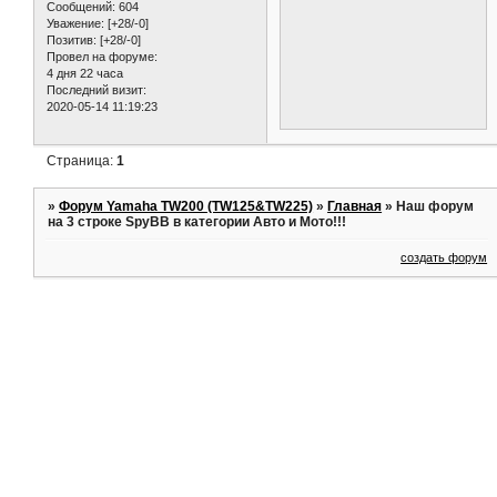
Сообщений:
604
Уважение:
[+28/-0]
Позитив:
[+28/-0]
Провел на форуме:
4 дня 22 часа
Последний визит:
2020-05-14 11:19:23
Страница:
1
»
Форум Yamaha TW200 (TW125&TW225)
»
Главная
»
Наш форум
на 3 строке SpyBB в категории Авто и Мото!!!
создать форум