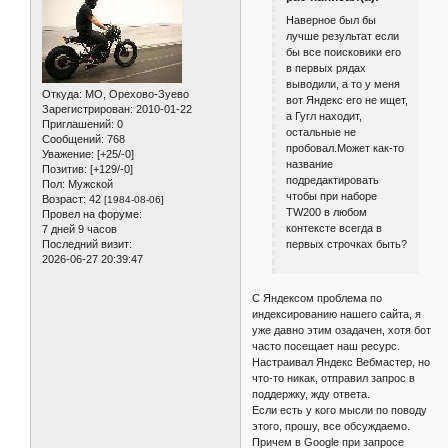
Наверное был бы
лучше результат если
бы все поисковики его
в первых рядах
выводили, а то у меня
Откуда:
МО, Орехово-Зуево
вот Яндекс его не ищет,
Зарегистрирован
: 2010-01-22
а Гугл находит,
Приглашений:
0
остальные не
Сообщений:
768
пробовал.Может как-то
Уважение:
[+25/-0]
название
Позитив:
[+129/-0]
подредактировать
Пол:
Мужской
чтобы при наборе
Возраст:
42
[1984-08-06]
TW200 в любом
Провел на форуме:
контексте всегда в
7 дней 9 часов
первых строчках быть?
Последний визит:
2026-06-27 20:39:47
С Яндексом проблема по
индексированию нашего сайта, я
уже давно этим озадачен, хотя бот
часто посещает наш ресурс.
Настраивал Яндекс Вебмастер, но
что-то никак, отправил запрос в
поддержку, жду ответа.
Если есть у кого мысли по поводу
этого, прошу, все обсуждаемо.
Причем в Google при запросе