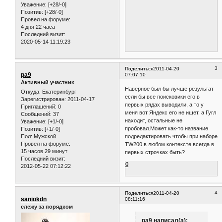
Уважение:
[+28/-0]
Позитив:
[+28/-0]
Провел на форуме:
4 дня 22 часа
Последний визит:
2020-05-14 11:19:23
3
Поделиться
2011-04-20
pa9
07:07:10
Активный участник
Наверное был бы лучше результат
Откуда:
Екатеринбург
если бы все поисковики его в
Зарегистрирован
: 2011-04-17
первых рядах выводили, а то у
Приглашений:
0
меня вот Яндекс его не ищет, а Гугл
Сообщений:
37
находит, остальные не
Уважение:
[+1/-0]
пробовал.Может как-то название
Позитив:
[+1/-0]
Пол:
Мужской
подредактировать чтобы при наборе
Провел на форуме:
TW200 в любом контексте всегда в
15 часов 29 минут
первых строчках быть?
Последний визит:
0
2012-05-22 07:12:22
4
Поделиться
2011-04-20
saniokdn
08:11:16
слежу за порядком
pa9 написал(а):