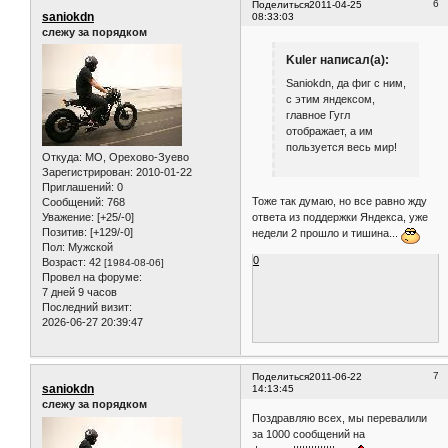
6
Поделиться
2011-04-25
saniokdn
08:33:03
слежу за порядком
Kuler написал(а):
Saniokdn, да фиг с ним,
с этим яндексом,
главное Гугл
отображает, а им
пользуется весь мир!
Откуда:
МО, Орехово-Зуево
Зарегистрирован
: 2010-01-22
Приглашений:
0
Тоже так думаю, но все равно жду
Сообщений:
768
ответа из поддержки Яндекса, уже
Уважение:
[+25/-0]
Позитив:
[+129/-0]
недели 2 прошло и тишина...
Пол:
Мужской
0
Возраст:
42
[1984-08-06]
Провел на форуме:
7 дней 9 часов
Последний визит:
2026-06-27 20:39:47
7
Поделиться
2011-06-22
saniokdn
14:13:45
слежу за порядком
Поздравляю всех, мы перевалили
за 1000 сообщений на