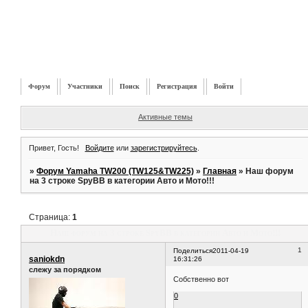
Форум
Участники
Поиск
Регистрация
Войти
Активные темы
Привет, Гость!
Войдите
или
зарегистрируйтесь
.
»
Форум Yamaha TW200 (TW125&TW225)
»
Главная
»
Наш форум
на 3 строке SpyBB в категории Авто и Мото!!!
Страница:
1
Наш форум на 3 строке SpyBB в категории Авто и Мото!!!
1
Поделиться
2011-04-19
saniokdn
16:31:26
слежу за порядком
Собственно вот
0