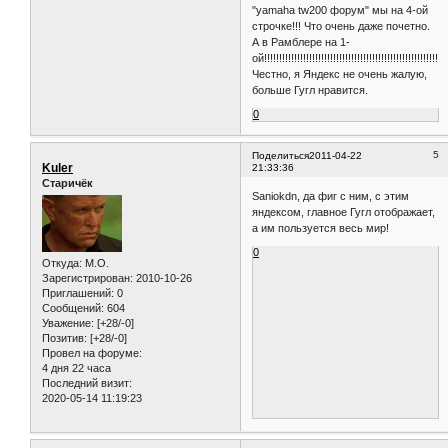
"yamaha tw200 форум" мы на 4-ой
строчке!!! Что очень даже почетно.
А в Рамблере на 1-
ой!!!!!!!!!!!!!!!!!!!!!!!!!!!!!!!!!!!!!!!!!!!!!!!!!!!!!!!!!!!!!!
Честно, я Яндекс не очень жалую,
больше Гугл нравится.
0
5
Поделиться
2011-04-22
Kuler
21:33:36
Старичёк
Saniokdn, да фиг с ним, с этим
яндексом, главное Гугл отображает,
а им пользуется весь мир!
0
Откуда:
M.O.
Зарегистрирован
: 2010-10-26
Приглашений:
0
Сообщений:
604
Уважение:
[+28/-0]
Позитив:
[+28/-0]
Провел на форуме:
4 дня 22 часа
Последний визит:
2020-05-14 11:19:23