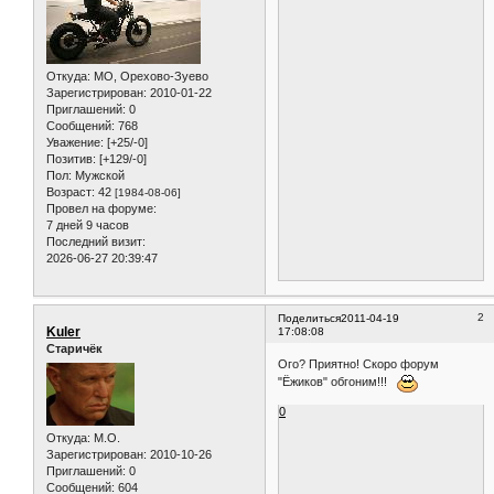
Откуда:
МО, Орехово-Зуево
Зарегистрирован
: 2010-01-22
Приглашений:
0
Сообщений:
768
Уважение:
[+25/-0]
Позитив:
[+129/-0]
Пол:
Мужской
Возраст:
42
[1984-08-06]
Провел на форуме:
7 дней 9 часов
Последний визит:
2026-06-27 20:39:47
2
Поделиться
2011-04-19
Kuler
17:08:08
Старичёк
Ого? Приятно! Скоро форум
"Ёжиков" обгоним!!!
0
Откуда:
M.O.
Зарегистрирован
: 2010-10-26
Приглашений:
0
Сообщений:
604