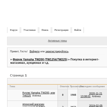
Форум
Участники
Поиск
Регистрация
Войти
Активные темы
Привет, Гость!
Войдите
или
зарегистрируйтесь
.
»
Форум Yamaha TW200 (TW125&TW225)
»
Покупка в интернет-
магазинах, аукционах и т.д.
Страница:
1
Покупка в интернет-магазинах, аукционах и т.д.
Тема
Ответов
Просмотров
Последнее сообщение
Куплю Yamaha TW200, или
2020-11-21
0
1908
TW225
Алёнка
13:08:01
Алёнка
японский магазин
2019-02-05
запчастей YUMBO
2
3073