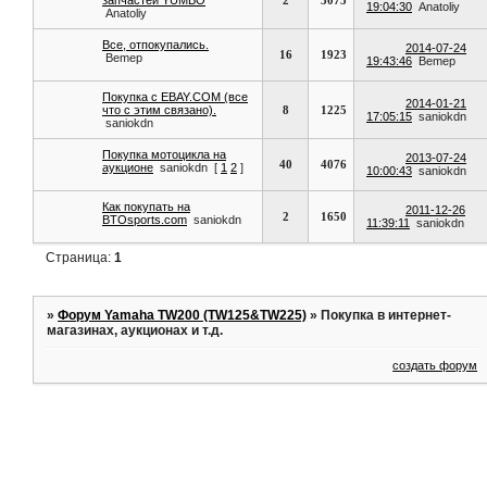
19:04:30
Anatoliy
Anatoliy
Все, отпокупались.
2014-07-24
16
1923
Bemep
19:43:46
Bemep
Покупка с EBAY.COM (все
2014-01-21
что с этим связано).
8
1225
17:05:15
saniokdn
saniokdn
Покупка мотоцикла на
2013-07-24
40
4076
аукционе
saniokdn
[
1
2
]
10:00:43
saniokdn
Как покупать на
2011-12-26
2
1650
BTOsports.com
saniokdn
11:39:11
saniokdn
Страница:
1
»
Форум Yamaha TW200 (TW125&TW225)
»
Покупка в интернет-
магазинах, аукционах и т.д.
создать форум