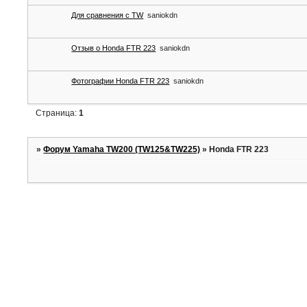
Для сравнения с TW
saniokdn
Отзыв о Honda FTR 223
saniokdn
Фотографии Honda FTR 223
saniokdn
Страница:
1
»
Форум Yamaha TW200 (TW125&TW225)
»
Honda FTR 223