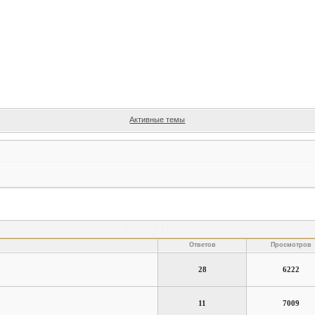
Активные темы
Honda FTR 223
Ответов
Просмотров
28
6222
11
7009