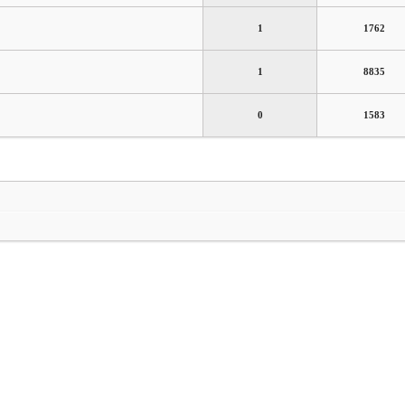
1
1762
1
8835
0
1583