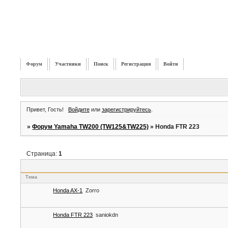
Форум
Участники
Поиск
Регистрация
Войти
Привет, Гость!
Войдите
или
зарегистрируйтесь
.
»
Форум Yamaha TW200 (TW125&TW225)
»
Honda FTR 223
Страница:
1
Тема
Honda AX-1
Zorro
Honda FTR 223
saniokdn